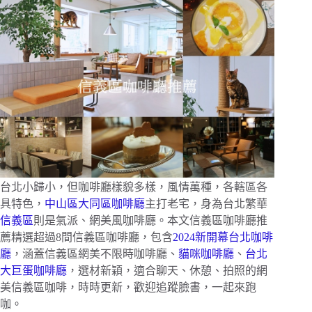
台北小歸小，但咖啡廳樣貌多樣，風情萬種，各轄區各
具特色，
中山區大同區咖啡廳
主打老宅，身為台北繁華
信義區
則是氣派、網美風咖啡廳。本文信義區咖啡廳推
薦精選超過8間信義區咖啡廳，包含
2024新開幕台北咖啡
廳
，涵蓋信義區網美不限時咖啡廳、
貓咪咖啡廳
、
台北
大巨蛋咖啡廳
，選材新穎，適合聊天、休憩、拍照的網
美信義區咖啡，時時更新，歡迎追蹤臉書，一起來跑
咖。