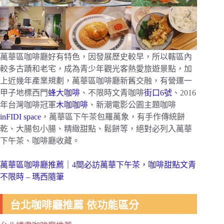
萬華區咖啡廳好有特色，因發展歷史較早，所以轄區內
較多古蹟和老宅，成為青少年觀光客熱愛旅遊景點，加
上近幾年產業規劃，萬華區咖啡廳新舊交融，有營運一
甲子地標西門
蜂大咖啡
、不限時文青咖啡
街口6號
、2016
年台灣咖啡冠軍
木咖咖啡
、新潮電影公園主題咖啡
inFIDI space
，萬華區下午茶包羅萬象，有手作傳統餅
乾、大腸包小腸、精緻甜點、鬆餅等，絕對必列入萬華
下午茶、咖啡廳收藏。
萬華區咖啡廳推薦｜4間必訪萬華下午茶，咖啡甜點文青
不限時 – 瑪西隨筆
台北咖啡廳推薦 依功能區分