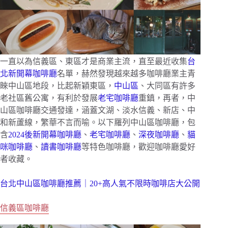
一直以為信義區、東區才是商業主流，直至最近收集
台
北新開幕咖啡廳
名單，赫然發現越來越多咖啡廳業主青
睞中山區地段，比起新穎東區，
中山區
、大同區有許多
老社區舊公寓，有利於發展
老宅咖啡廳
重鎮，再者，中
山區咖啡廳交通發達，涵蓋文湖、淡水信義、新店、中
和新蘆線，繁華不言而喻。以下羅列中山區咖啡廳，包
含
2024後新開幕咖啡廳
、
老宅咖啡廳
、
深夜咖啡廳
、
貓
咪咖啡廳
、
讀書咖啡廳
等特色咖啡廳，歡迎咖啡廳愛好
者收藏。
台北中山區咖啡廳推薦｜20+高人氣不限時咖啡店大公開
信義區咖啡廳