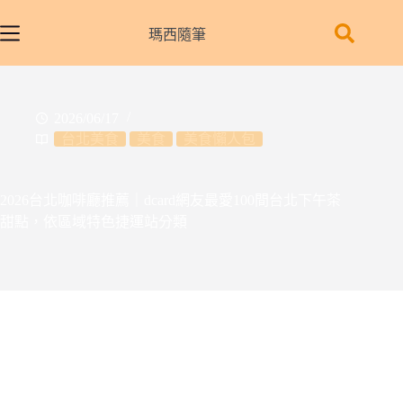
跳
至
瑪西隨筆
主
要
內
2026/06/17
容
台北美食
美食
美食懶人包
2026台北咖啡廳推薦｜dcard網友最愛100間台北下午茶
甜點，依區域特色捷運站分類