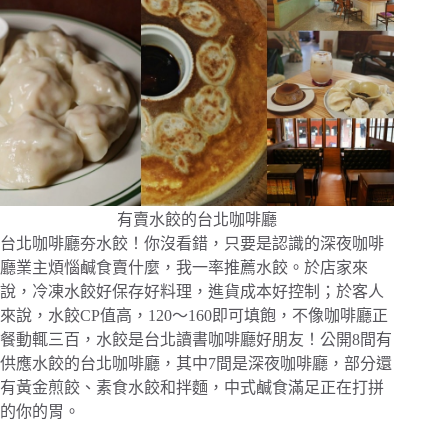
有賣水餃的台北咖啡廳
台北咖啡廳夯水餃！你沒看錯，只要是認識的深夜咖啡
廳業主煩惱鹹食賣什麼，我一率推薦水餃。於店家來
說，冷凍水餃好保存好料理，進貨成本好控制；於客人
來說，水餃CP值高，120～160即可填飽，不像咖啡廳正
餐動輒三百，水餃是台北讀書咖啡廳好朋友！公開8間有
供應水餃的台北咖啡廳，其中7間是深夜咖啡廳，部分還
有黃金煎餃、素食水餃和拌麵，中式鹹食滿足正在打拼
的你的胃。