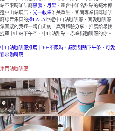
站不限時咖啡廳
黑露
、
月里
，連台中知名甜點的鐵木都
選中山站展店，
光一敘集
唯美重生，宜蘭專業貓咪咖啡
廳綠舞集團的
擼LALA
也選中山站咖啡廳，喜愛咖啡廳
氛圍感的我逐一親自走訪，真實體驗分享，推薦給尋找
捷運中山站下午茶、中山站甜點、赤峰街咖啡廳的你。
中山站咖啡廳推薦｜10+不限時、超強甜點下午茶、可愛
貓咪咖啡廳
東門站咖啡廳