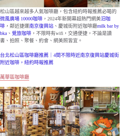
松山區越來越多人氣咖啡廳，包含紐約時報推薦必喝的
微風廣場
10000咖啡
，2024年新開幕超熱門網美
汩咖
啡
，鄰近捷運
南京復興站
、慶城街附近咖啡廳
milk bar by
bka
、
覺旅咖啡
，不限時有wifi，交通便捷，不論是讀
書、拍照、聚餐、約會、網美照皆宜。
台北松山區咖啡廳推薦｜4間不限時近南京復興站慶城街
附近咖啡，紐約時報推薦
萬華區咖啡廳