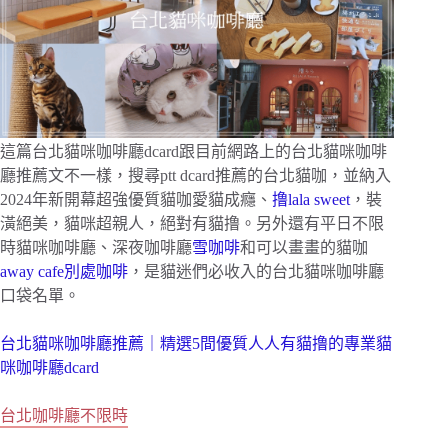
這篇台北貓咪咖啡廳dcard跟目前網路上的台北貓咪咖啡
廳推薦文不一樣，搜尋ptt dcard推薦的台北貓咖，並納入
2024年新開幕超強優質貓咖愛貓成癮、
撸lala sweet
，裝
潢絕美，貓咪超親人，絕對有貓撸。另外還有平日不限
時貓咪咖啡廳、深夜咖啡廳
雪咖啡
和可以畫畫的貓咖
away cafe別處咖啡
，是貓迷們必收入的台北貓咪咖啡廳
口袋名單。
台北貓咪咖啡廳推薦｜精選5間優質人人有貓撸的專業貓
咪咖啡廳dcard
台北咖啡廳不限時