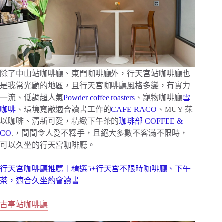
除了中山站咖啡廳、東門咖啡廳外，行天宮站咖啡廳也
是我常光顧的地區，且行天宮咖啡廳風格多變，有實力
一流、低調超人氣
Powder coffee roasters
、寵物咖啡廳
雪
咖啡
、環境寬敞適合讀書工作的
CAFE RACO
、MUY 莯
以咖啡、清新可愛，精緻下午茶的
珈琲部 COFFEE &
CO
.，間間令人愛不釋手，且絕大多數不客滿不限時，
可以久坐的行天宮咖啡廳。
行天宮咖啡廳推薦｜精選5+行天宮不限時咖啡廳、下午
茶，適合久坐約會讀書
古亭站咖啡廳