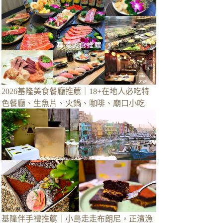
2026基隆美食餐廳推薦｜18+在地人必吃特
色餐廳、生魚片、火鍋、咖啡、廟口小吃
基隆伴手禮推薦｜小島走走布朗尼，正濱漁