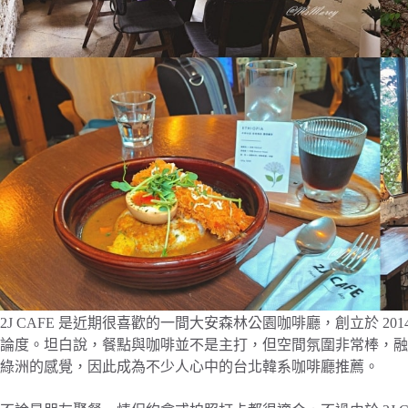
2J CAFE 是近期很喜歡的一間大安森林公園咖啡廳，創立於 2
論度。坦白說，餐點與咖啡並不是主打，但空間氛圍非常棒，融
綠洲的感覺，因此成為不少人心中的台北韓系咖啡廳推薦。