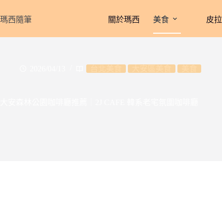
跳
至
瑪西隨筆
關於瑪西
美食
皮
主
要
內
容
2026/04/13
台北美食
大安區美食
美食
大安森林公園咖啡廳推薦｜2J CAFE 韓系老宅氛圍咖啡廳