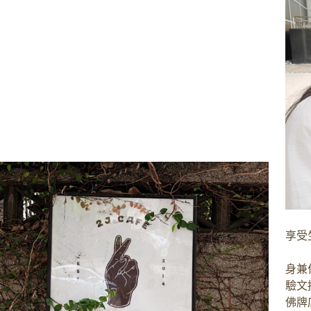
享受
身兼
驗文
佛牌