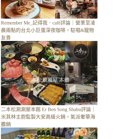
Remember Me_記得我．café評論｜營業至凌
晨兩點的台北小巨蛋深夜咖啡，駐唱&寵物
友善
二本松涮涮屋本館 Er Ben Song Shabu評論｜
米其林主廚監製大安高級火鍋，氣派奢華海
膽鍋