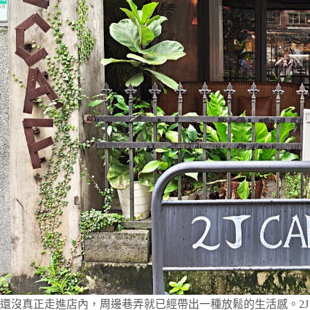
還沒真正走進店內，周邊巷弄就已經帶出一種放鬆的生活感。2J 