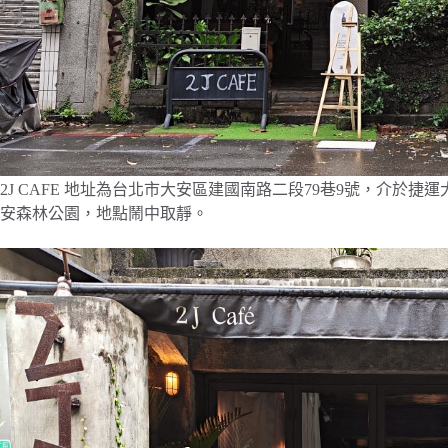
2J CAFE 地址為台北市大安區建國南路二段79巷9號，介於
安森林公園，地點鬧中取靜。