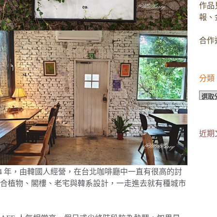
作品
報、
合作邀
分類
分
類
近期
014 年，由韓國人經營，在台北咖啡廳中一直有很高的討
合植物、閣樓、老宅與韓系設計，一走進去就有種城市