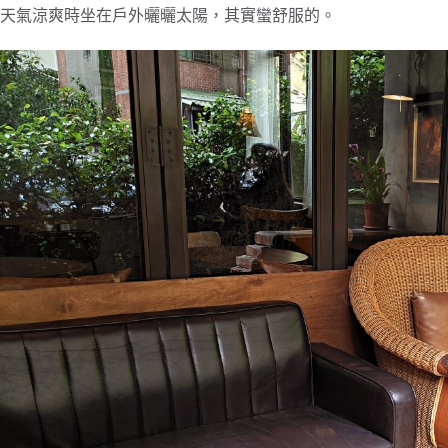
天氣涼爽時坐在戶外曬曬太陽，其實蠻舒服的。