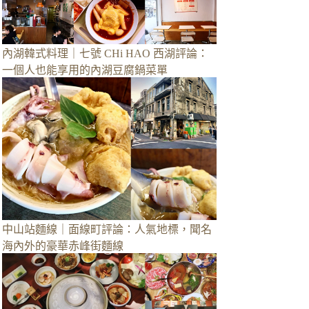
內湖韓式料理｜七號 CHi HAO 西湖評論：
一個人也能享用的內湖豆腐鍋菜單
中山站麵線｜面線町評論：人氣地標，聞名
海內外的豪華赤峰街麵線