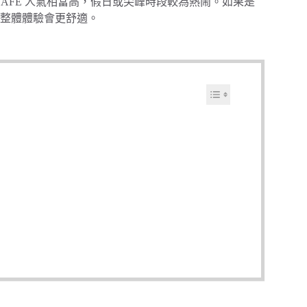
CAFE 人氣相當高，假日或尖峰時段較為熱鬧。如果是
整體體驗會更舒適。