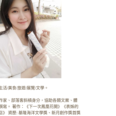
生活/美食/旅遊/展覽/文學。
作家、部落客斜槓身分，協助各類文案、體
撰寫。 著作：《下一次鳳凰花開》《表姊的
店》 資歷: 基隆海洋文學獎、新月創作獎首獎