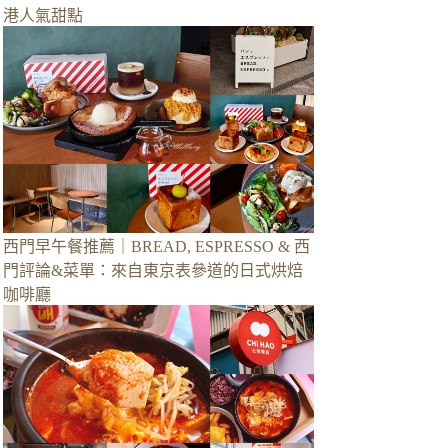
港人氣甜點
西門早午餐推薦｜BREAD, ESPRESSO & 西
門評論&菜單：來自東京表參道的日式烘焙
咖啡廳