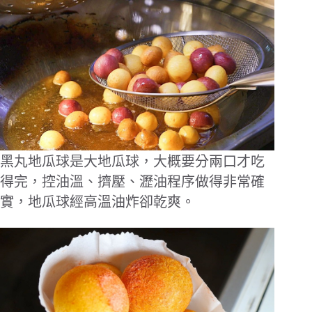
黑丸地瓜球是大地瓜球，大概要分兩口才吃
得完，控油溫、擠壓、瀝油程序做得非常確
實，地瓜球經高溫油炸卻乾爽。