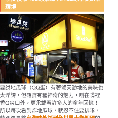
環境
QQ
要說地瓜球（
蛋）有著驚天動地的美味也
太浮誇，但確實有種神奇的魅力，嚼在嘴裡
Q
香
爽口外，更承載著許多人的童年回憶！
所以每次看到炸地瓜球，就忍不住要排隊，