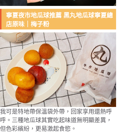
寧夏夜市地瓜球推薦 黑丸地瓜球寧夏總
店原味｜梅子粉
我可是特地帶保溫袋外帶，回家享用還熱呼
呼。三種地瓜球其實吃起味道無明顯差異，
但色彩繽紛，更易激起食慾。