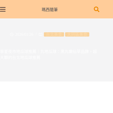
跳
至
瑪西隨筆
主
要
內
容
2026/01/26
台北美食
大同區美食
寧夏夜市地瓜球推薦｜丸地瓜球：黑丸嫩仙草品牌，超
大顆的台北地瓜球推薦