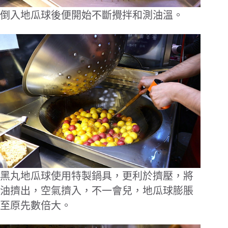
倒入地瓜球後便開始不斷攪拌和測油溫。
黑丸地瓜球使用特製鍋具，更利於擠壓，將
油擠出，空氣擠入，不一會兒，地瓜球膨脹
至原先數倍大。