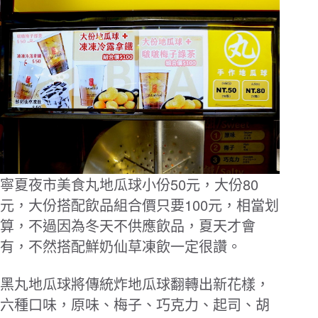
50
80
寧夏夜市美食丸地瓜球小份
元，大份
100
元，大份搭配飲品組合價只要
元，相當划
算，不過因為冬天不供應飲品，夏天才會
有，不然搭配鮮奶仙草凍飲一定很讚。
黑丸地瓜球將傳統炸地瓜球翻轉出新花樣，
六種口味，原味、梅子、巧克力、起司、胡