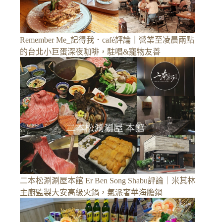
Remember Me_記得我．café評論｜營業至凌晨兩點
的台北小巨蛋深夜咖啡，駐唱&寵物友善
二本松涮涮屋本館 Er Ben Song Shabu評論｜米其林
主廚監製大安高級火鍋，氣派奢華海膽鍋