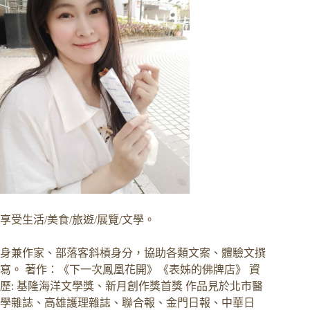
享受生活/美食/旅遊/展覽/文學。
身兼作家、部落客斜槓身分，協助各類文案、體驗文撰
寫。 著作：《下一次鳳凰花開》《表姊的佛牌店》 資
歷: 基隆海洋文學獎、新月創作獎首獎 作品見於北市醫
學雜誌、高雄護理雜誌、聯合報、金門日報、中華日