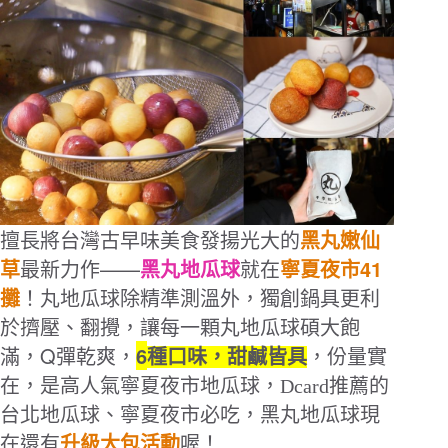
擅長將台灣古早味美食發揚光大的
黑丸嫩仙
——
黑
41
草
最新力作
丸地瓜球
就在
寧夏夜市
攤
！丸地瓜球除精準測溫外，獨創鍋具更利
於擠壓、翻攪，讓每一顆丸地瓜球碩大飽
Q
6
滿，
彈乾爽，
種口味，甜鹹皆具
，份量實
在，是高人氣寧夏夜市地瓜球，Dcard推薦的
台北地瓜球、寧夏夜市必吃，黑丸地瓜球現
在還有
升級大包活動
喔！