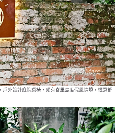
別緻相當討喜，戶外設計庭院桌椅，頗有峇里島度假風情境，愜意舒