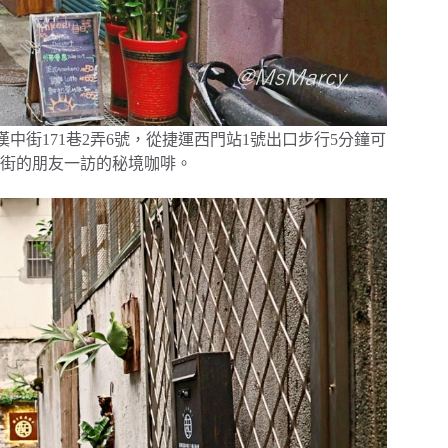
市萬華區漢中街171巷2弄6號，從捷運西門站1號出口步行5分鐘可
街的朋友一訪的秘境咖啡。