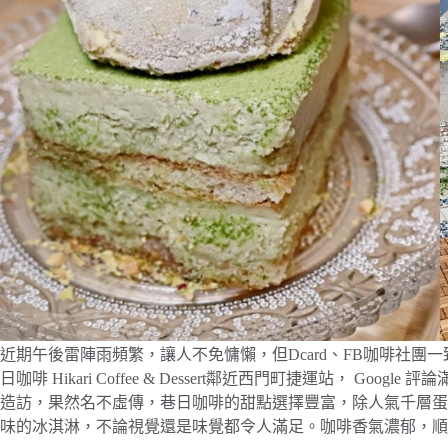
近期午後雷陣雨頻繁，讓人不免慵懶，但Dcard、FB咖啡社
日咖啡 Hikari Coffee & Dessert鄰近西門町捷運站， Googl
造訪，果然名不虛傳，巷日咖啡的甜點選擇豐富，除人氣千層蛋
味的冰淇淋，不論視覺還是味覺都令人滿足。咖啡香氣濃郁，順