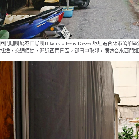
西門咖啡廳巷日咖啡Hikari Coffee & Dessert地址為台北
抵達，交通便捷，鄰近西門鬧區，卻鬧中取靜，很適合來西門逛