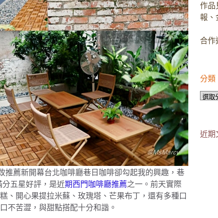
作品
報、
合作邀
分類
分
類
近期
團一致推薦新開幕台北咖啡廳巷日咖啡卻勾起我的興趣，巷
e 評論滿分五星好評，是近
期西門咖啡廳推薦
之一。前天實際
糕、開心果提拉米蘇、玫瑰塔、芒果布丁，還有多種口
口不苦澀，與甜點搭配十分和諧。