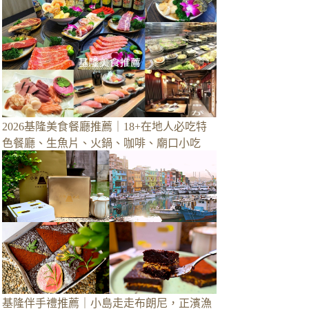
2026基隆美食餐廳推薦｜18+在地人必吃特
色餐廳、生魚片、火鍋、咖啡、廟口小吃
基隆伴手禮推薦｜小島走走布朗尼，正濱漁