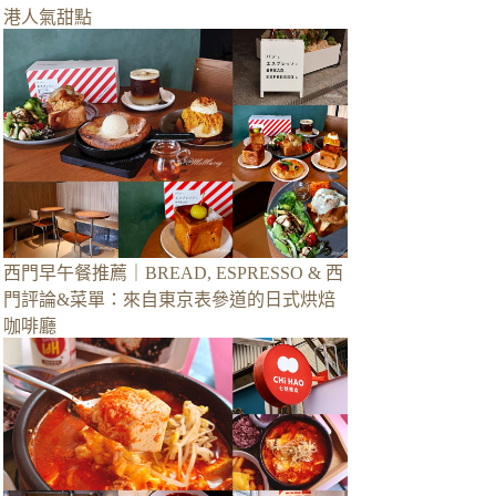
港人氣甜點
西門早午餐推薦｜BREAD, ESPRESSO & 西
門評論&菜單：來自東京表參道的日式烘焙
咖啡廳