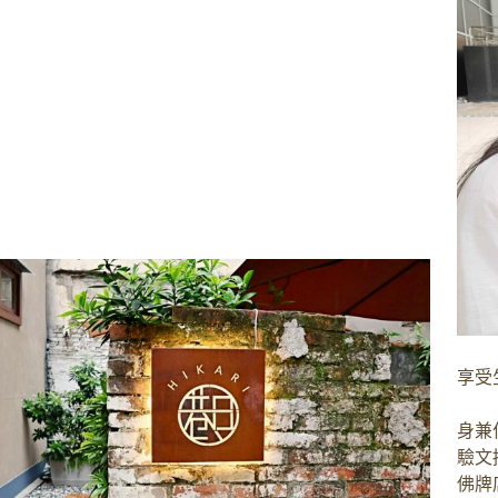
享受
身兼
驗文
佛牌