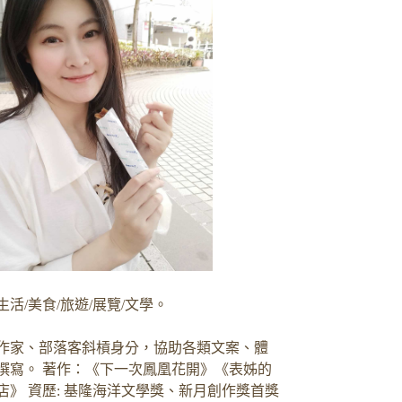
生活/美食/旅遊/展覽/文學。
作家、部落客斜槓身分，協助各類文案、體
撰寫。 著作：《下一次鳳凰花開》《表姊的
店》 資歷: 基隆海洋文學獎、新月創作獎首獎