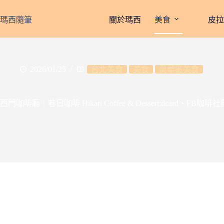
跳
至
瑪西隨筆
關於瑪西
美食
皮
主
要
內
容
2026/01/25
台北美食
美食
萬華區美食
西門咖啡廳｜巷日咖啡 Hikari Coffee & Dessert:dcard、F