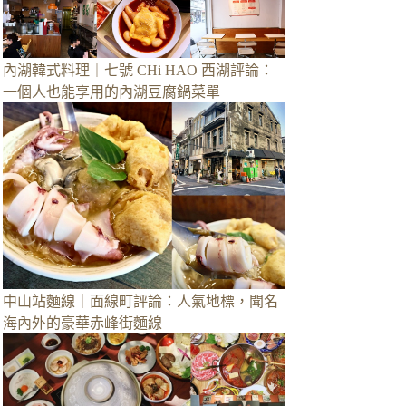
內湖韓式料理｜七號 CHi HAO 西湖評論：
一個人也能享用的內湖豆腐鍋菜單
中山站麵線｜面線町評論：人氣地標，聞名
海內外的豪華赤峰街麵線