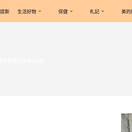
拉提斯
生活好物
保健
札記
美的
B咖啡社團推薦甜點菜單&評論