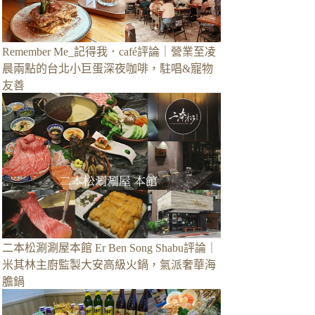
Remember Me_記得我．café評論｜營業至凌
晨兩點的台北小巨蛋深夜咖啡，駐唱&寵物
友善
二本松涮涮屋本館 Er Ben Song Shabu評論｜
米其林主廚監製大安高級火鍋，氣派奢華海
膽鍋