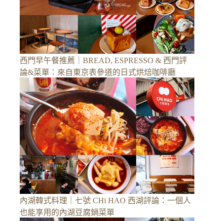
西門早午餐推薦｜BREAD, ESPRESSO & 西門評
論&菜單：來自東京表參道的日式烘焙咖啡廳
內湖韓式料理｜七號 CHi HAO 西湖評論：一個人
也能享用的內湖豆腐鍋菜單