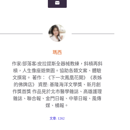
瑪西
作家/部落客/皮拉提斯全器械教練，斜槓再斜
槓，人生像座遊樂園。協助各類文案、體驗
文撰寫。 著作：《下一次鳳凰花開》《表姊
的佛牌店》 資歷: 基隆海洋文學獎、新月創
作獎首獎 作品見於北市醫學雜誌、高雄護理
雜誌、聯合報、金門日報、中華日報、風傳
媒、橘報。
文章: 1262