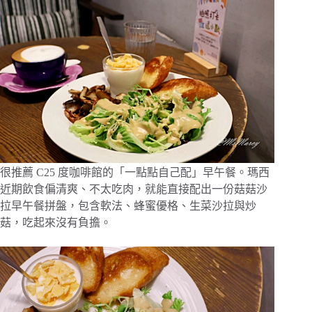
很推薦 C25 度咖啡館的「一點點自己配」早午餐。瑪西
近期飲食偏清爽、不太吃肉，就能直接配出一份菇菇沙
拉早午餐拼盤，包含軟法、蜂蜜優格、生菜沙拉與炒
菇，吃起來沒有負擔。