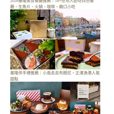
2026基隆美食餐廳推薦｜18+在地人必吃特色餐
廳、生魚片、火鍋、咖啡、廟口小吃
基隆伴手禮推薦｜小島走走布朗尼，正濱漁港人氣
甜點