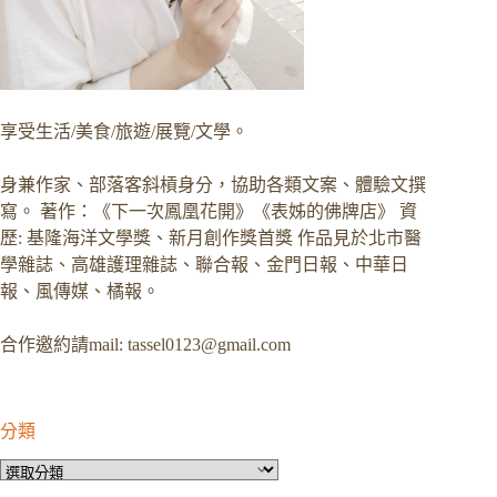
享受生活/美食/旅遊/展覽/文學。
身兼作家、部落客斜槓身分，協助各類文案、體驗文撰
寫。 著作：《下一次鳳凰花開》《表姊的佛牌店》 資
歷: 基隆海洋文學獎、新月創作獎首獎 作品見於北市醫
學雜誌、高雄護理雜誌、聯合報、金門日報、中華日
報、風傳媒、橘報。
合作邀約請mail:
tassel0123@gmail.com
分類
分
類