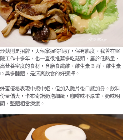
炒菇則是招牌，火候掌握得很好，保有脆度。我曾在醫
院工作十多年，也一直很推薦多吃菇類，屬於低熱量、
高營養密度的食材，含膳食纖維、維生素 B 群、維生素
D 與多醣體，是清爽飲食的好選擇。
蜂蜜優格表現中規中矩，但加入脆片後口感加分。飲料
份量偏大，卡布奇諾奶泡細緻，咖啡味不厚重、奶味明
顯，整體相當療癒。