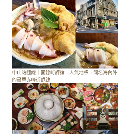
中山站麵線｜面線町評論：人氣地標，聞名海內外
的豪華赤峰街麵線