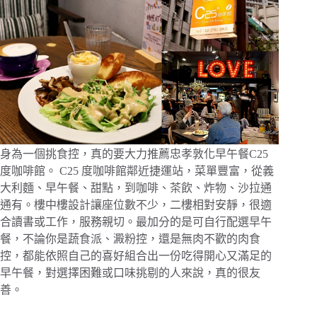
身為一個挑食控，真的要大力推薦忠孝敦化早午餐C25
度咖啡館。 C25 度咖啡館鄰近捷運站，菜單豐富，從義
大利麵、早午餐、甜點，到咖啡、茶飲、炸物、沙拉通
通有。樓中樓設計讓座位數不少，二樓相對安靜，很適
合讀書或工作，服務親切。最加分的是可自行配選早午
餐，不論你是蔬食派、澱粉控，還是無肉不歡的肉食
控，都能依照自己的喜好組合出一份吃得開心又滿足的
早午餐，對選擇困難或口味挑剔的人來說，真的很友
善。