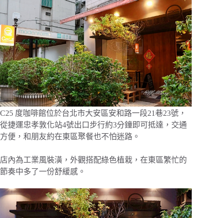
C25 度咖啡館位於台北市大安區安和路一段21巷23號，
從捷運忠孝敦化站4號出口步行約3分鐘即可抵達，交通
方便，和朋友約在東區聚餐也不怕迷路。
店內為工業風裝潢，外觀搭配綠色植栽，在東區繁忙的
節奏中多了一份舒緩感。