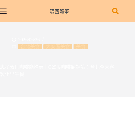
跳
至
瑪西隨筆
主
要
內
2026/06/26
容
台北美食
大安區美食
美食
忠孝敦化咖啡廳推薦｜C25度咖啡館評論：台北全天客
製化早午餐