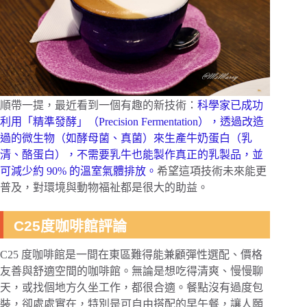
順帶一提，最近看到一個有趣的新技術：
科學家已成功
利用「精準發酵」（Precision Fermentation），透過改造
過的微生物（如酵母菌、真菌）來生產牛奶蛋白（乳
清、酪蛋白），不需要乳牛也能製作真正的乳製品，並
可減少約 90% 的溫室氣體排放。
希望這項技術未來能更
普及，對環境與動物福祉都是很大的助益。
C25度咖啡館評論
C25 度咖啡館是一間在東區難得能兼顧彈性選配、價格
友善與舒適空間的咖啡館。無論是想吃得清爽、慢慢聊
天，或找個地方久坐工作，都很合適。餐點沒有過度包
裝，卻處處實在，特別是可自由搭配的早午餐，讓人願