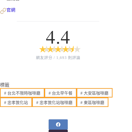
官網
4.4
★
★
★
★
★
★
★
★
★
★
網友評分 / 1,693 則評論
標籤
#
台北不限時咖啡廳
#
台北早午餐
#
大安區咖啡廳
#
忠孝敦化站
#
忠孝敦化站咖啡廳
#
東區咖啡廳