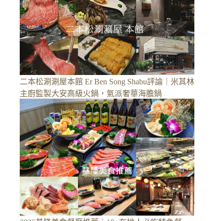
二本松涮涮屋本館 Er Ben Song Shabu評論｜米其林
主廚監製大安高級火鍋，氣派奢華海膽鍋