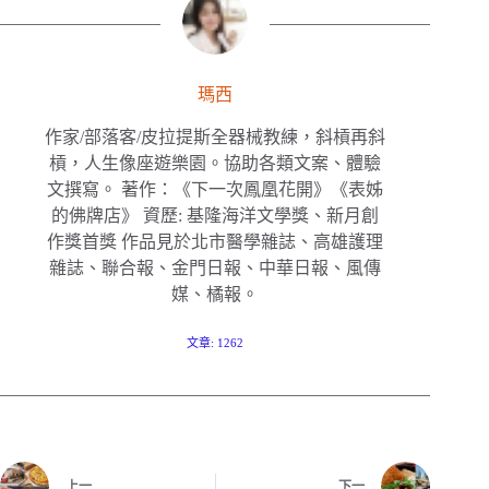
瑪西
作家/部落客/皮拉提斯全器械教練，斜槓再斜
槓，人生像座遊樂園。協助各類文案、體驗
文撰寫。 著作：《下一次鳳凰花開》《表姊
的佛牌店》 資歷: 基隆海洋文學獎、新月創
作獎首獎 作品見於北市醫學雜誌、高雄護理
雜誌、聯合報、金門日報、中華日報、風傳
媒、橘報。
文章: 1262
上一
下一