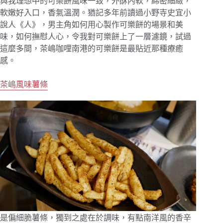
與我理想中的可樂餅風味一致，外酥內軟，綿密細緻，
軟嫩好入口，香氣溫潤。猶記多年前讀過小野寺史宜小
說人《人》，男主角如何用心製作可樂餅的場景和美
味，如何撫慰人心，令我對可樂餅上了一層濾鏡，試過
這麼多間，茶嶋咖哩南港的可樂餅是最貼近那種療癒
感。
茶嶋風味薯條
是偏細脆薯條，獨到之處在於調味，有點南洋風的香辛