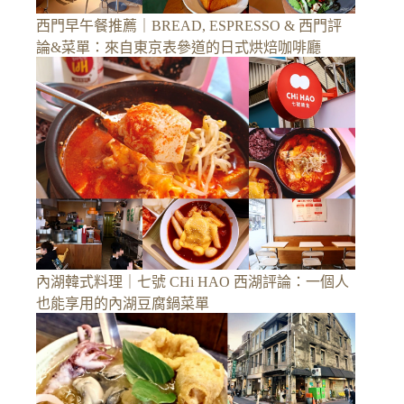
西門早午餐推薦｜BREAD, ESPRESSO & 西門評
論&菜單：來自東京表參道的日式烘焙咖啡廳
內湖韓式料理｜七號 CHi HAO 西湖評論：一個人
也能享用的內湖豆腐鍋菜單