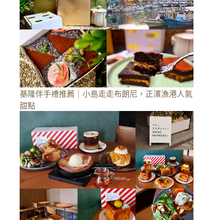
基隆伴手禮推薦｜小島走走布朗尼，正濱漁港人氣
甜點