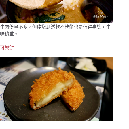
牛肉份量不多，但能燉到透軟不乾柴也是值得嘉獎，牛
味稍重。
可樂餅