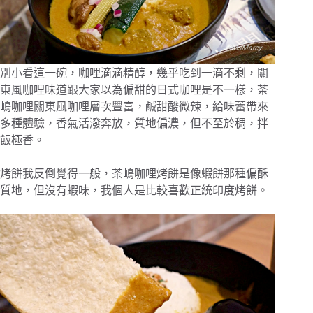
別小看這一碗，咖哩滴滴精醇，幾乎吃到一滴不剩，關
東風咖哩味道跟大家以為偏甜的日式咖哩是不一樣，茶
嶋咖哩關東風咖哩層次豐富，鹹甜酸微辣，給味蕾帶來
多種體驗，香氣活潑奔放，質地偏濃，但不至於稠，拌
飯極香。
烤餅我反倒覺得一般，茶嶋咖哩烤餅是像蝦餅那種偏酥
質地，但沒有蝦味，我個人是比較喜歡正統印度烤餅。