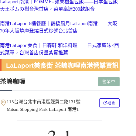
LaLaport 南港｜POMMEs 蘋果樹蛋包飯——日本蛋包飯
天王ポムの樹台灣首店，菜單高達200款組合
南港LaLaport 6樓餐廳｜鶴橋風月LaLaport南港——大阪
70年大阪燒摩登燒日式炒麵台北首店
南港LaLaport美食｜日森軒 和洋料理——日式家庭味×西
式菜單，台灣首店份量紮實推薦
LaLaport美食街 茶嶋咖哩南港營業資訊
茶嶋咖喱
營業中
115台灣台北市南港區經貿二路131號
地圖
Mitsui Shopping Park LaLaport 南港1
3.1