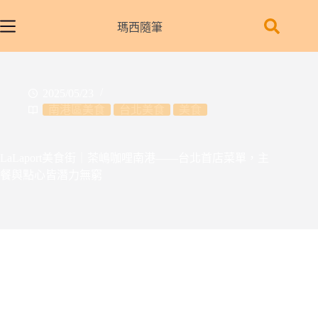
跳
至
瑪西隨筆
主
要
內
2025/05/23
容
南港區美食
台北美食
美食
LaLaport美食街｜茶嶋咖哩南港——台北首店菜單，主
餐與點心皆潛力無窮