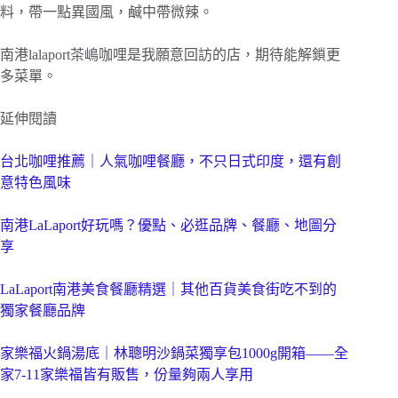
料，帶一點異國風，鹹中帶微辣。
南港lalaport茶嶋咖哩是我願意回訪的店，期待能解鎖更
多菜單。
延伸閱讀
台北咖哩推薦｜人氣咖哩餐廳，不只日式印度，還有創
意特色風味
南港LaLaport好玩嗎？優點、必逛品牌、餐廳、地圖分
享
LaLaport南港美食餐廳精選｜其他百貨美食街吃不到的
獨家餐廳品牌
家樂福火鍋湯底｜林聰明沙鍋菜獨享包1000g開箱——全
家7-11家樂福皆有販售，份量夠兩人享用