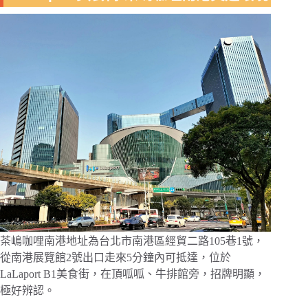
茶嶋咖哩南港地址為台北市南港區經貿二路105巷1號，
從南港展覽館2號出口走來5分鐘內可抵達，位於
LaLaport B1美食街，在頂呱呱、牛排館旁，招牌明顯，
極好辨認。