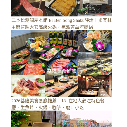
二本松涮涮屋本館 Er Ben Song Shabu評論｜米其林
主廚監製大安高級火鍋，氣派奢華海膽鍋
2026基隆美食餐廳推薦｜18+在地人必吃特色餐
廳、生魚片、火鍋、咖啡、廟口小吃