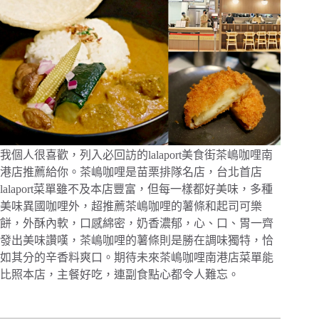
我個人很喜歡，列入必回訪的lalaport美食街茶嶋咖哩南
港店推薦給你。茶嶋咖哩是苗栗排隊名店，台北首店
lalaport菜單雖不及本店豐富，但每一樣都好美味，多種
美味異國咖哩外，超推薦茶嶋咖哩的薯條和起司可樂
餅，外酥內軟，口感綿密，奶香濃郁，心、口、胃一齊
發出美味讚嘆，茶嶋咖哩的薯條則是勝在調味獨特，恰
如其分的辛香料爽口。期待未來茶嶋咖哩南港店菜單能
比照本店，主餐好吃，連副食點心都令人難忘。