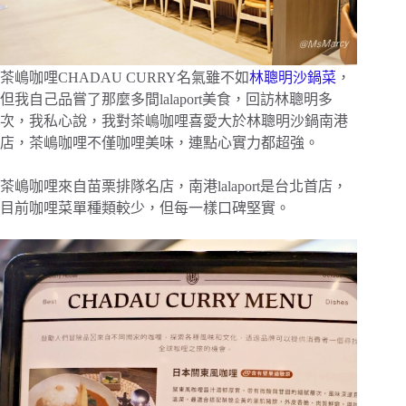
茶嶋咖哩CHADAU CURRY名氣雖不如
林聰明沙鍋菜
，
但我自己品嘗了那麼多間lalaport美食，回訪林聰明多
次，我私心說，我對茶嶋咖哩喜愛大於林聰明沙鍋南港
店，茶嶋咖哩不僅咖哩美味，連點心實力都超強。
茶嶋咖哩來自苗栗排隊名店，南港lalaport是台北首店，
目前咖哩菜單種類較少，但每一樣口碑堅實。