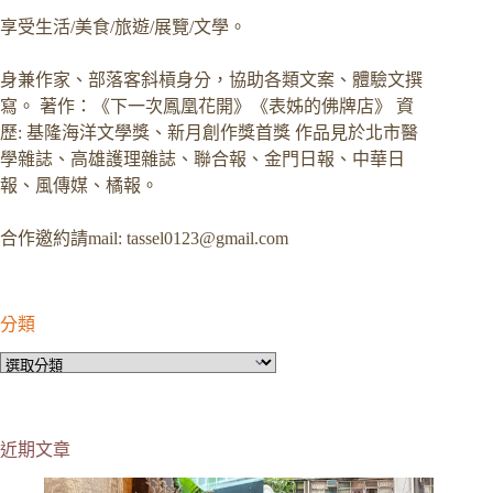
享受生活/美食/旅遊/展覽/文學。
身兼作家、部落客斜槓身分，協助各類文案、體驗文撰
寫。 著作：《下一次鳳凰花開》《表姊的佛牌店》 資
歷: 基隆海洋文學獎、新月創作獎首獎 作品見於北市醫
學雜誌、高雄護理雜誌、聯合報、金門日報、中華日
報、風傳媒、橘報。
合作邀約請mail:
tassel0123@gmail.com
分類
分
類
近期文章