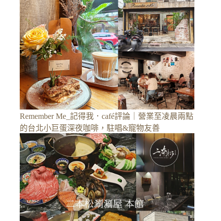
Remember Me_記得我．café評論｜營業至凌晨兩點
的台北小巨蛋深夜咖啡，駐唱&寵物友善