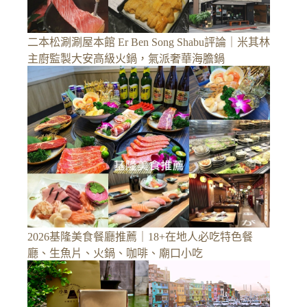
二本松涮涮屋本館 Er Ben Song Shabu評論｜米其林
主廚監製大安高級火鍋，氣派奢華海膽鍋
2026基隆美食餐廳推薦｜18+在地人必吃特色餐
廳、生魚片、火鍋、咖啡、廟口小吃