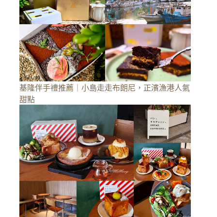
基隆伴手禮推薦｜小島走走布朗尼，正濱漁港人氣
甜點