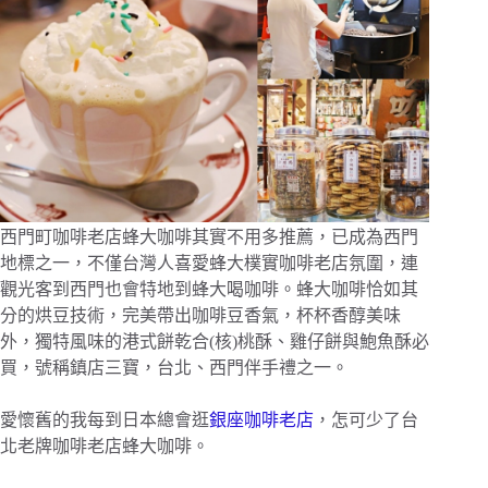
西門町咖啡老店蜂大咖啡其實不用多推薦，已成為西門
地標之一，不僅台灣人喜愛蜂大樸實咖啡老店氛圍，連
觀光客到西門也會特地到蜂大喝咖啡。蜂大咖啡恰如其
分的烘豆技術，完美帶出咖啡豆香氣，杯杯香醇美味
外，獨特風味的港式餅乾合(核)桃酥、雞仔餅與鮑魚酥必
買，號稱鎮店三寶，台北、西門伴手禮之一。
愛懷舊的我每到日本總會逛
銀座咖啡
老店
，怎可少了台
北老牌咖啡老店蜂大咖啡。