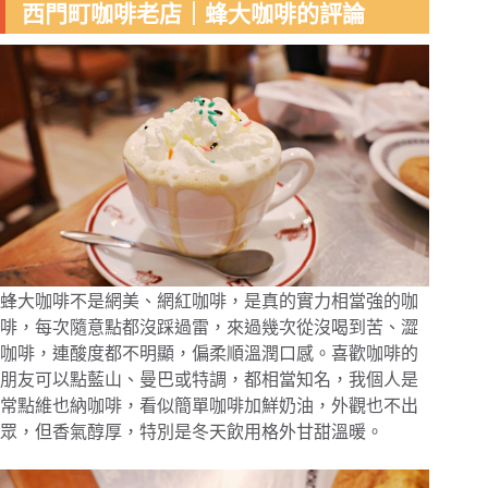
西門町咖啡老店｜蜂大咖啡的評論
蜂大咖啡不是網美、網紅咖啡，是真的實力相當強的咖
啡，每次隨意點都沒踩過雷，來過幾次從沒喝到苦、澀
咖啡，連酸度都不明顯，偏柔順溫潤口感。喜歡咖啡的
朋友可以點藍山、曼巴或特調，都相當知名，我個人是
常點維也納咖啡，看似簡單咖啡加鮮奶油，外觀也不出
眾，但香氣醇厚，特別是冬天飲用格外甘甜溫暖。