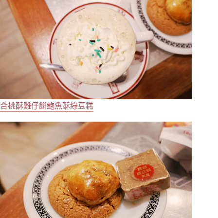
合桃酥雞仔餅鮑魚酥綠豆糕