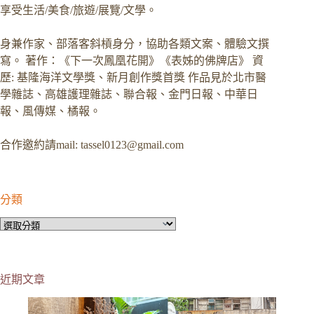
享受生活/美食/旅遊/展覽/文學。
身兼作家、部落客斜槓身分，協助各類文案、體驗文撰
寫。 著作：《下一次鳳凰花開》《表姊的佛牌店》 資
歷: 基隆海洋文學獎、新月創作獎首獎 作品見於北市醫
學雜誌、高雄護理雜誌、聯合報、金門日報、中華日
報、風傳媒、橘報。
合作邀約請mail:
tassel0123@gmail.com
分類
分
類
近期文章