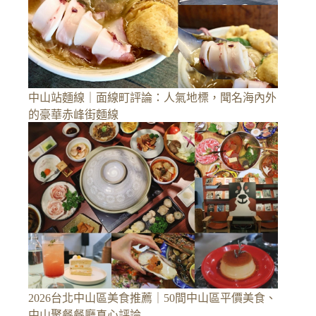
中山站麵線｜面線町評論：人氣地標，聞名海內外
的豪華赤峰街麵線
2026台北中山區美食推薦｜50間中山區平價美食、
中山聚餐餐廳真心評論