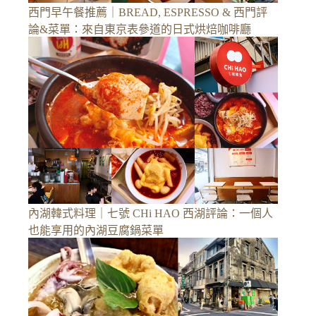
西門早午餐推薦｜BREAD, ESPRESSO & 西門評
論&菜單：來自東京表參道的日式烘焙咖啡廳
內湖韓式料理｜七號 CHi HAO 西湖評論：一個人
也能享用的內湖豆腐鍋菜單