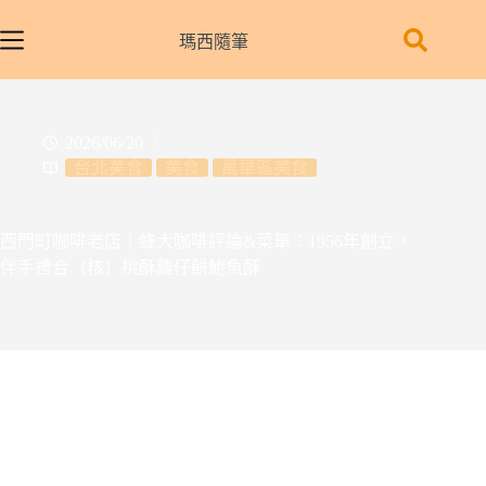
跳
至
瑪西隨筆
主
要
內
2026/06/20
容
台北美食
美食
萬華區美食
西門町咖啡老店｜蜂大咖啡評論&菜單：1956年創立，
伴手禮合（核）桃酥雞仔餅鮑魚酥