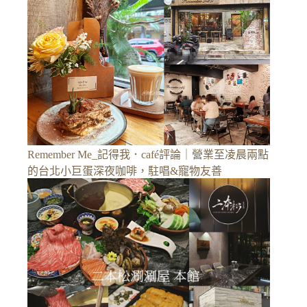
Remember Me_記得我．café評論｜營業至凌晨兩點
的台北小巨蛋深夜咖啡，駐唱&寵物友善