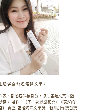
生活/美食/旅遊/展覽/文學。
作家、部落客斜槓身分，協助各類文案、體
撰寫。 著作：《下一次鳳凰花開》《表姊的
店》 資歷: 基隆海洋文學獎、新月創作獎首獎