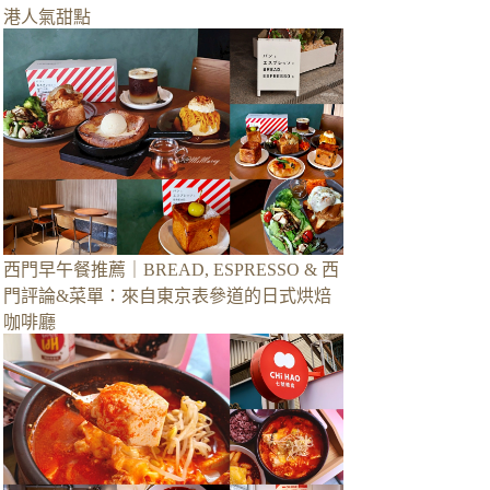
港人氣甜點
西門早午餐推薦｜BREAD, ESPRESSO & 西
門評論&菜單：來自東京表參道的日式烘焙
咖啡廳