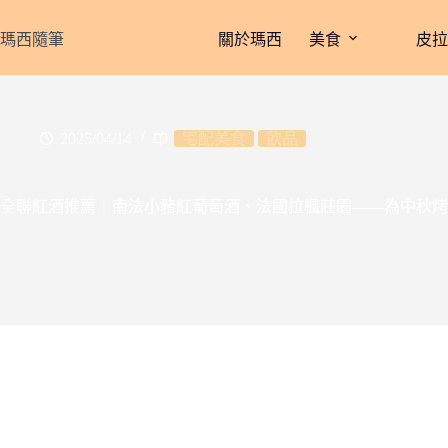
跳
至
瑪西隨筆
關於瑪西
美食
皮
主
要
內
容
2025/04/14
宅配美食
飲品
全聯紅酒推薦｜南法小豬紅葡萄酒、法國拉楓莊園——為中秋烤肉串