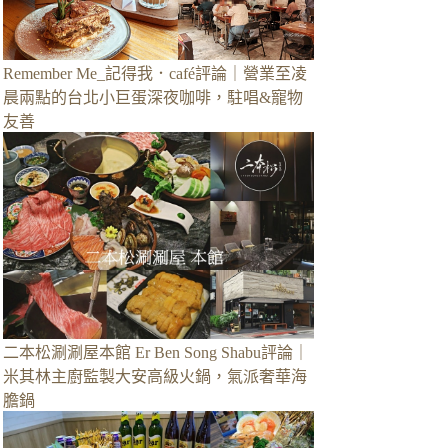
Remember Me_記得我．café評論｜營業至凌
晨兩點的台北小巨蛋深夜咖啡，駐唱&寵物
友善
二本松涮涮屋本館 Er Ben Song Shabu評論｜
米其林主廚監製大安高級火鍋，氣派奢華海
膽鍋