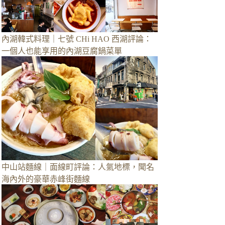
內湖韓式料理｜七號 CHi HAO 西湖評論：
一個人也能享用的內湖豆腐鍋菜單
中山站麵線｜面線町評論：人氣地標，聞名
海內外的豪華赤峰街麵線