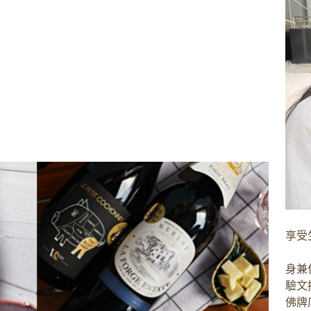
享受
身兼
驗文
佛牌