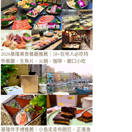
2026基隆美食餐廳推薦｜18+在地人必吃特
色餐廳、生魚片、火鍋、咖啡、廟口小吃
基隆伴手禮推薦｜小島走走布朗尼，正濱漁