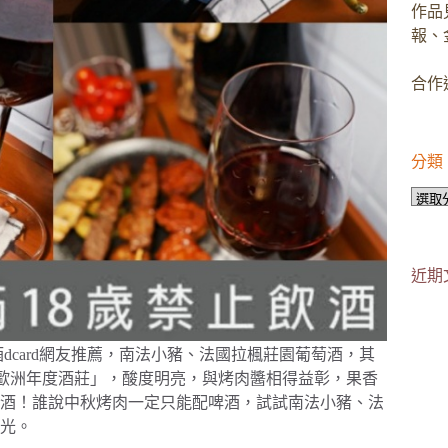
作品
報、
合作邀
分類
分
類
近期
dcard網友推薦，南法小豬、法國拉楓莊園葡萄酒，其
「2020歐洲年度酒莊」，酸度明亮，與烤肉醬相得益彰，果香
酒！誰說中秋烤肉一定只能配啤酒，試試南法小豬、法
光。