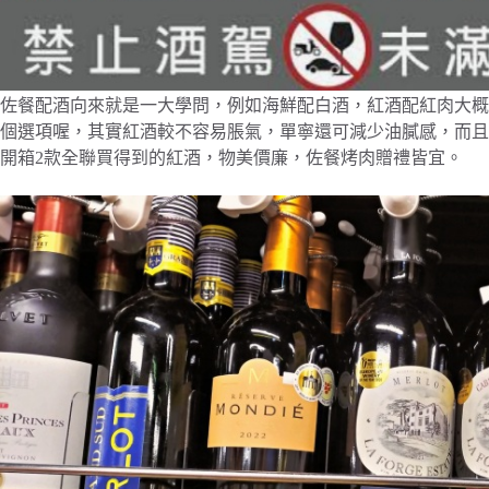
佐餐配酒向來就是一大學問，例如海鮮配白酒，紅酒配紅肉大概
個選項喔，其實紅酒較不容易脹氣，單寧還可減少油膩感，而且
開箱2款全聯買得到的紅酒，物美價廉，佐餐烤肉贈禮皆宜。