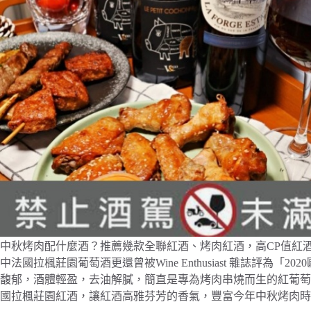
中秋烤肉配什麼酒？推薦幾款全聯紅酒、烤肉紅酒，高CP值紅酒
中法國拉楓莊園葡萄酒更還曾被Wine Enthusiast 雜誌評為
馥郁，酒體輕盈，去油解膩，簡直是專為烤肉串燒而生的紅葡萄
國拉楓莊園紅酒，讓紅酒高雅芬芳的香氣，豐富今年中秋烤肉時