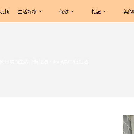
拉提斯
生活好物
保健
札記
美的
燒而生的平價紅酒，dcard高CP值紅酒