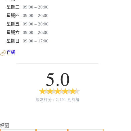
星期三
09:00 – 20:00
星期四
09:00 – 20:00
星期五
09:00 – 20:00
星期六
09:00 – 20:00
星期日
09:00 – 17:00
官網
5.0
★
★
★
★
★
★
★
★
★
★
網友評分 / 2,491 則評論
標籤