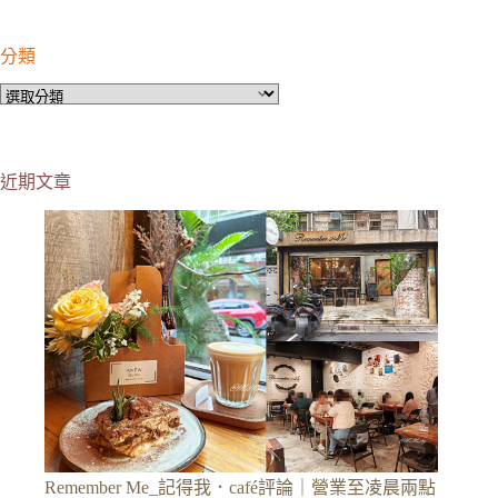
分類
分
類
近期文章
Remember Me_記得我．café評論｜營業至凌晨兩點