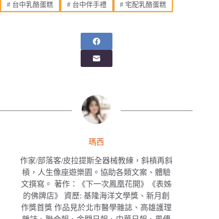
#
台中乳酪蛋糕
#
台中伴手禮
#
宅配乳酪蛋糕
瑪西
作家/部落客/皮拉提斯全器械教練，斜槓再斜
槓，人生像座遊樂園。協助各類文案、體驗
文撰寫。 著作：《下一次鳳凰花開》《表姊
的佛牌店》 資歷: 基隆海洋文學獎、新月創
作獎首獎 作品見於北市醫學雜誌、高雄護理