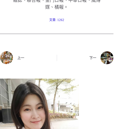
雜誌、聯合報、金門日報、中華日報、風傳
媒、橘報。
文章: 1262
上一
下一