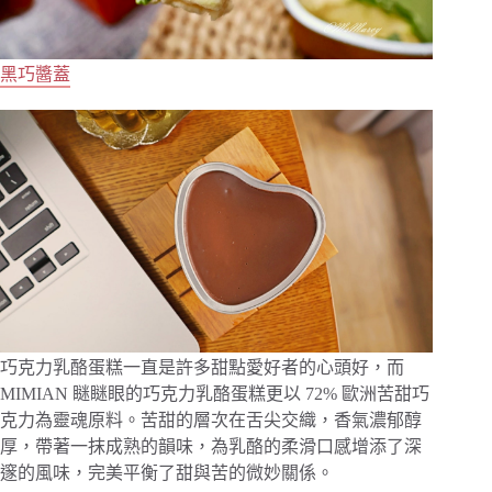
黑巧醬蓋
巧克力乳酪蛋糕一直是許多甜點愛好者的心頭好，而
MIMIAN 瞇瞇眼的巧克力乳酪蛋糕更以 72% 歐洲苦甜巧
克力為靈魂原料。苦甜的層次在舌尖交織，香氣濃郁醇
厚，帶著一抹成熟的韻味，為乳酪的柔滑口感增添了深
邃的風味，完美平衡了甜與苦的微妙關係。