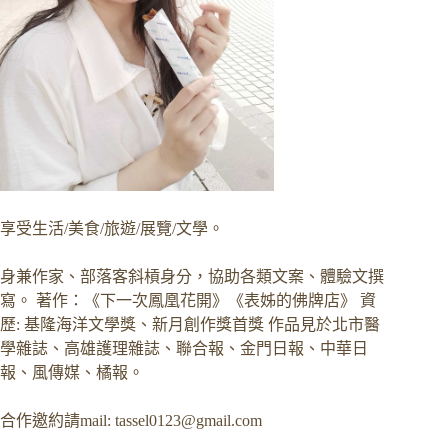
享受生活/美食/旅遊/展覽/文學。
身兼作家、部落客斜槓身分，協助各類文案、體驗文撰
寫。 著作：《下一次鳳凰花開》《表姊的佛牌店》 資
歷: 基隆海洋文學獎、新月創作獎首獎 作品見於北市醫
學雜誌、高雄護理雜誌、聯合報、金門日報、中華日
報、風傳媒、橘報。
合作邀約請mail:
tassel0123@gmail.com