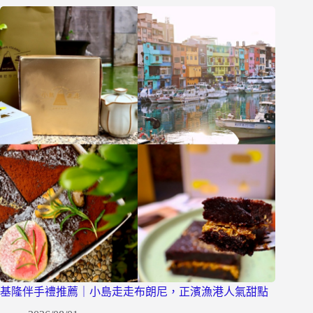
基隆伴手禮推薦｜小島走走布朗尼，正濱漁港人氣甜點