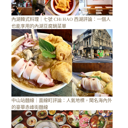
內湖韓式料理｜七號 CHi HAO 西湖評論：一個人
也能享用的內湖豆腐鍋菜單
中山站麵線｜面線町評論：人氣地標，聞名海內外
的豪華赤峰街麵線