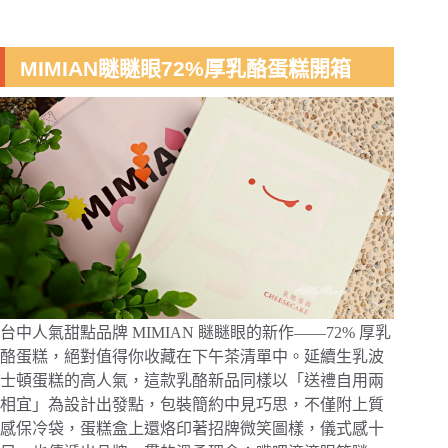
MIMIAN瞇瞇眼72%厚乳酪蛋糕開箱
台中人氣甜點品牌 MIMIAN 瞇瞇眼的新作——72% 厚乳
酪蛋糕，絕對值得你收藏在下午茶清單中。延續生乳波
士頓蛋糕的高人氣，這款乳酪新品同樣以「送禮自用兩
相宜」為設計出發點，包裝簡約中見巧思，不僅附上質
感保冷袋，蛋糕盒上還烙印著招牌微笑圖樣，儀式感十