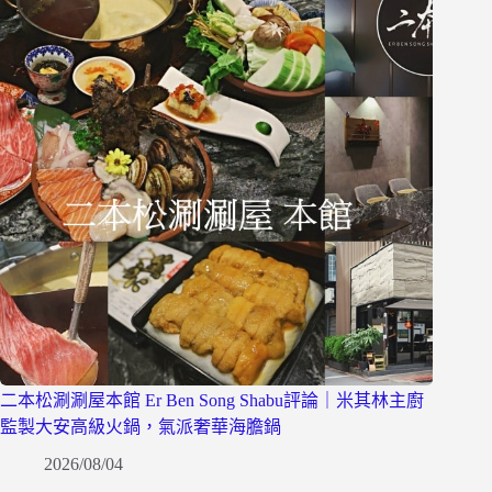
二本松涮涮屋本館 Er Ben Song Shabu評論｜米其林主廚
監製大安高級火鍋，氣派奢華海膽鍋
2026/08/04