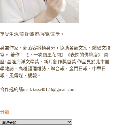
享受生活/美食/旅遊/展覽/文學。
身兼作家、部落客斜槓身分，協助各類文案、體驗文撰
寫。 著作：《下一次鳳凰花開》《表姊的佛牌店》 資
歷: 基隆海洋文學獎、新月創作獎首獎 作品見於北市醫
學雜誌、高雄護理雜誌、聯合報、金門日報、中華日
報、風傳媒、橘報。
合作邀約請mail:
tassel0123@gmail.com
分類
分
類