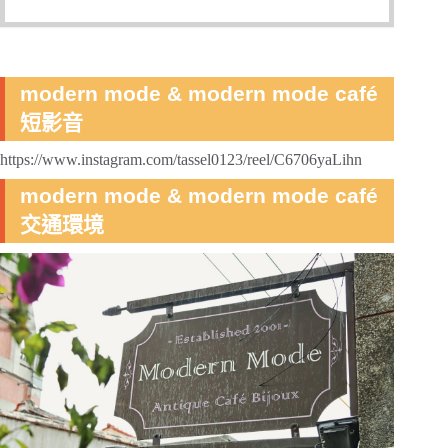
modern mode & modern mode café
短影音
https://www.instagram.com/tassel0123/reel/C6706yaLihn
modern mode & modern mode café
交通環境