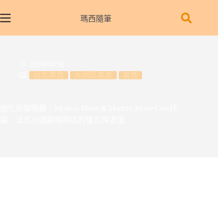
跳
至
瑪西隨筆
主
要
內
2026/04/30
容
台北美食
大同區美食
美食
迪化街咖啡廳｜Modern Mode & Modern Mode Café評
論：法式小酒館咖啡店的復古與浪漫