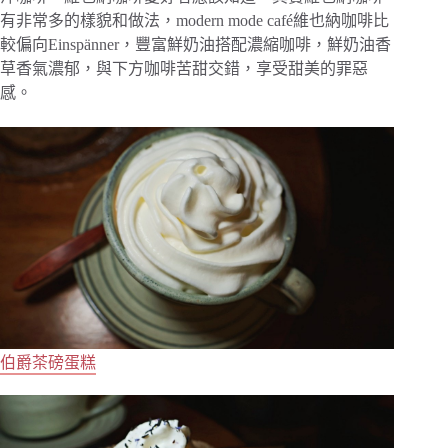
有非常多的樣貌和做法，modern mode café維也納咖啡比
較偏向Einspänner，豐富鮮奶油搭配濃縮咖啡，鮮奶油香
草香氣濃郁，與下方咖啡苦甜交錯，享受甜美的罪惡
感。
伯爵茶磅蛋糕