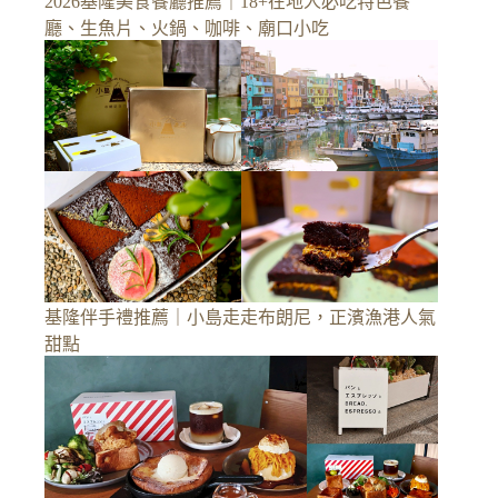
2026基隆美食餐廳推薦｜18+在地人必吃特色餐
廳、生魚片、火鍋、咖啡、廟口小吃
基隆伴手禮推薦｜小島走走布朗尼，正濱漁港人氣
甜點