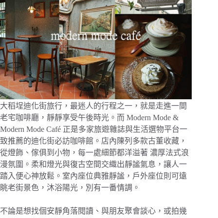
大稻埕迪化街旅行，最迷人的行程之一，就是走進一間
老宅咖啡廳，靜靜享受午後時光。而 Modern Mode &
Modern Mode Café 正是多家旅遊雜誌與生活選物平台一
致推薦的迪化街必訪咖啡館。店內陳列多款古董收藏，
從燈飾、傢俱到小物，每一處細節都洋溢著 濃厚法式浪
漫氛圍。柔和燈光與復古空間交織出靜謐氣息，讓人一
踏入便心神放鬆。室內座位典雅靜謐，戶外座位則可遠
眺老街景色，沐浴陽光，別有一番情調。
不論是想找個安靜角落閱讀、與朋友聚會談心，或拍幾