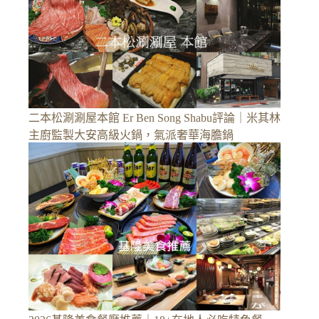
二本松涮涮屋本館 Er Ben Song Shabu評論｜米其林
主廚監製大安高級火鍋，氣派奢華海膽鍋