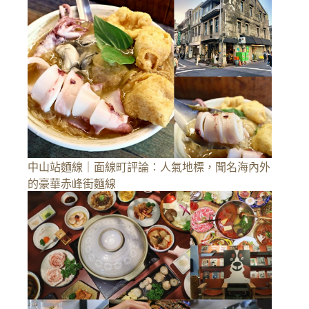
中山站麵線｜面線町評論：人氣地標，聞名海內外
的豪華赤峰街麵線