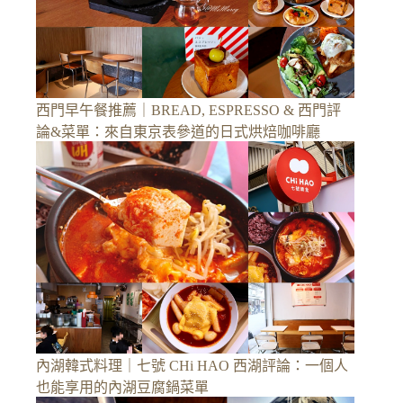
西門早午餐推薦｜BREAD, ESPRESSO & 西門評
論&菜單：來自東京表參道的日式烘焙咖啡廳
內湖韓式料理｜七號 CHi HAO 西湖評論：一個人
也能享用的內湖豆腐鍋菜單