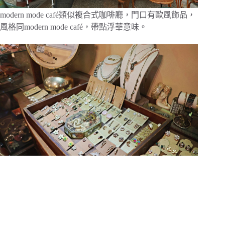
modern mode café類似複合式咖啡廳，門口有歐風飾品，
風格同modern mode café，帶點浮華意味。