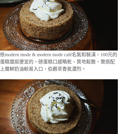
依modern mode & modern mode café名氣和裝潢，100元的
蛋糕還挺便宜的，磅蛋糕口感略乾，質地鬆散，需搭配
上層鮮奶油較易入口，伯爵茶香氣濃烈。