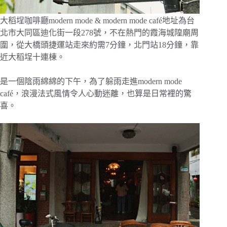
大稻埕咖啡廳modern mode & modern mode café地址為台
北市大同區迪化街一段278號，不在熱門的霞海城隍廟周
圍，從大橋頭捷運站走來約需7分鐘，北門站18分鐘，靠
近大稻埕十連棟。
是一個陰雨綿綿的下午，為了躲雨走進modern mode
café，浪漫法式風情令人心動迷離，也算是日常裡的驚
喜。