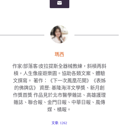
瑪西
作家/部落客/皮拉提斯全器械教練，斜槓再斜
槓，人生像座遊樂園。協助各類文案、體驗
文撰寫。 著作：《下一次鳳凰花開》《表姊
的佛牌店》 資歷: 基隆海洋文學獎、新月創
作獎首獎 作品見於北市醫學雜誌、高雄護理
雜誌、聯合報、金門日報、中華日報、風傳
媒、橘報。
文章: 1262