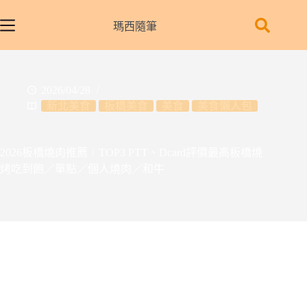
跳
至
瑪西隨筆
主
要
內
2026/04/28
容
新北美食
板橋美食
美食
美食懶人包
2026板橋燒肉推薦｜TOP3 PTT、Dcard評價最高板橋燒
烤吃到飽／單點／個人燒肉／和牛