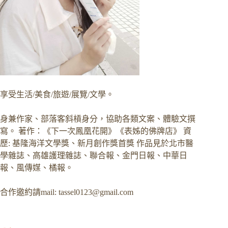
享受生活/美食/旅遊/展覽/文學。
身兼作家、部落客斜槓身分，協助各類文案、體驗文撰
寫。 著作：《下一次鳳凰花開》《表姊的佛牌店》 資
歷: 基隆海洋文學獎、新月創作獎首獎 作品見於北市醫
學雜誌、高雄護理雜誌、聯合報、金門日報、中華日
報、風傳媒、橘報。
合作邀約請mail:
tassel0123@gmail.com