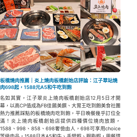
板橋燒肉推薦｜炎上燒肉板橋創始店評論：江子翠站燒
肉698起，1588元A5和牛吃到飽
名如其實，江子翠炎上燒肉板橋創始店12月5日才開
幕，以高CP值成為FB佳餚美饌、大胃王吃到飽美食社團
熱力推薦踩點的板橋燒肉吃到飽，平日晚餐幾乎訂位全
滿！炎上燒肉板橋創始店提供四種價位燒肉放題，
1588、998、858、698奢儉由人，698可享用choice
等級肉品，1588日本A5和牛、手臂蝦、胭脂蝦，用餐環