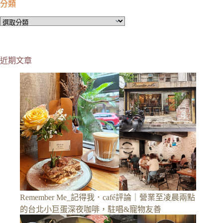
分類
分
類
近期文章
Remember Me_記得我．café評論｜營業至凌晨兩點
的台北小巨蛋深夜咖啡，駐唱&寵物友善