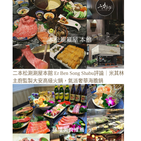
二本松涮涮屋本館 Er Ben Song Shabu評論｜米其林
主廚監製大安高級火鍋，氣派奢華海膽鍋