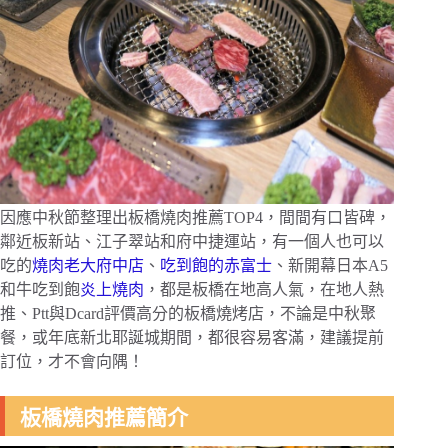
因應中秋節整理出板橋燒肉推薦TOP4，間間有口皆碑，
鄰近板新站、江子翠站和府中捷運站，有一個人也可以
吃的
燒肉老大府中店
、
吃到飽的赤富士
、新開幕日本A5
和牛吃到飽
炎上燒肉
，都是板橋在地高人氣，在地人熱
推、Ptt與Dcard評價高分的板橋燒烤店，不論是中秋聚
餐，或年底新北耶誕城期間，都很容易客滿，建議提前
訂位，才不會向隅！
板橋燒肉推薦簡介