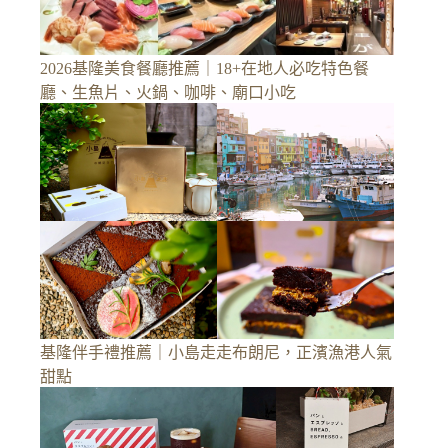
2026基隆美食餐廳推薦｜18+在地人必吃特色餐
廳、生魚片、火鍋、咖啡、廟口小吃
基隆伴手禮推薦｜小島走走布朗尼，正濱漁港人氣
甜點