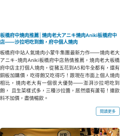
板橋府中燒肉推薦│燒肉老大アニキ燒肉Aniki板橋府中
店——沙拉吧吃到飽，府中個人燒肉
板橋府中站人氣燒肉小蒙牛集團最新力作——燒肉老大
アニキ-燒肉Aniki板橋府中店熱情推薦，燒肉老大板橋
府中店主打個人燒肉，從豬五花到A5和牛全都有，還有
銅板加購價，吃得飽又吃得巧！跟現在市面上個人燒肉
相比，燒肉老大有一個很大優勢——澎湃沙拉吧吃到
飽， 且生菜樣式多，三種沙拉醬，居然還有蘆筍！連飲
料不加價，盡情暢飲。
閱讀更多