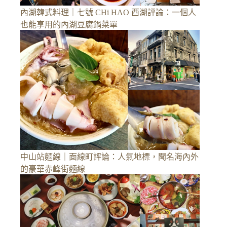
內湖韓式料理｜七號 CHi HAO 西湖評論：一個人
也能享用的內湖豆腐鍋菜單
中山站麵線｜面線町評論：人氣地標，聞名海內外
的豪華赤峰街麵線