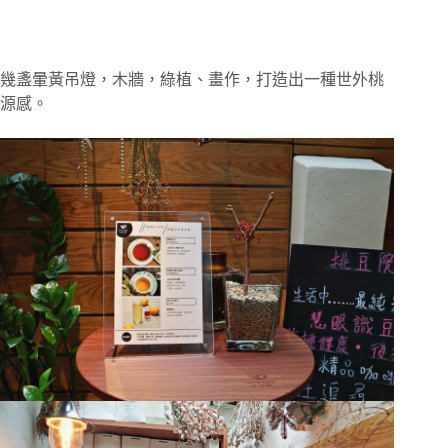
幾盞暈黃吊燈，木牆，綠植、畫作，打造出一種世外桃
源感。