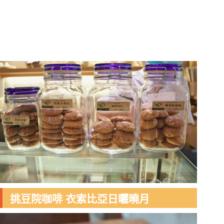
挑豆院咖啡 衣索比亞日曬曉月