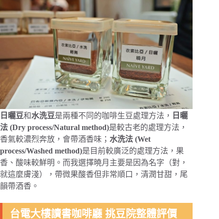
日曬豆
和
水洗豆
是兩種不同的咖啡生豆處理方法，
日曬
法 (Dry process/Natural method)
是較古老的處理方法，
香氣較濃烈奔放，會帶酒香味；
水洗法 (Wet
process/Washed method)
是目前較廣泛的處理方法，果
香、酸味較鮮明。而我選擇曉月主要是因為名字（對，
就這麼膚淺），帶微果酸香但非常順口，清潤甘甜，尾
韻帶酒香。
台電大樓讀書咖啡廳 挑豆院整體評價