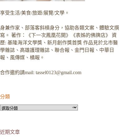
享受生活/美食/旅遊/展覽/文學。
身兼作家、部落客斜槓身分，協助各類文案、體驗文撰
寫。 著作：《下一次鳳凰花開》《表姊的佛牌店》 資
歷: 基隆海洋文學獎、新月創作獎首獎 作品見於北市醫
學雜誌、高雄護理雜誌、聯合報、金門日報、中華日
報、風傳媒、橘報。
合作邀約請mail:
tassel0123@gmail.com
分類
分
類
近期文章