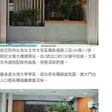
挑豆院地址為台北市大安區羅斯福路三段269巷2-1號，
鄰近台電大樓捷運站，自2號出口約5分鐘可抵達。文青
灰色調搭配綠色植栽，視覺清新舒適。
雖身處台灣大學學區，卻出奇有種靜謐氛圍，連大門出
入口都有種遠離塵囂況味。