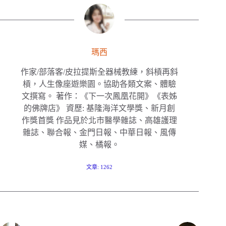
瑪西
作家/部落客/皮拉提斯全器械教練，斜槓再斜
槓，人生像座遊樂園。協助各類文案、體驗
文撰寫。 著作：《下一次鳳凰花開》《表姊
的佛牌店》 資歷: 基隆海洋文學獎、新月創
作獎首獎 作品見於北市醫學雜誌、高雄護理
雜誌、聯合報、金門日報、中華日報、風傳
媒、橘報。
文章: 1262