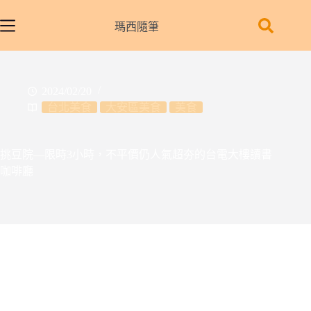
跳
至
瑪西隨筆
主
要
內
2024/02/20
容
台北美食
大安區美食
美食
挑豆院—限時3小時，不平價仍人氣超夯的台電大樓讀書
咖啡廳