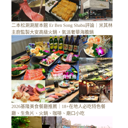
二本松涮涮屋本館 Er Ben Song Shabu評論｜米其林
主廚監製大安高級火鍋，氣派奢華海膽鍋
2026基隆美食餐廳推薦｜18+在地人必吃特色餐
廳、生魚片、火鍋、咖啡、廟口小吃