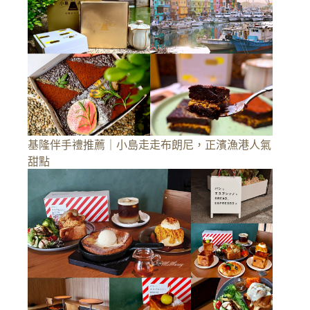
基隆伴手禮推薦｜小島走走布朗尼，正濱漁港人氣
甜點