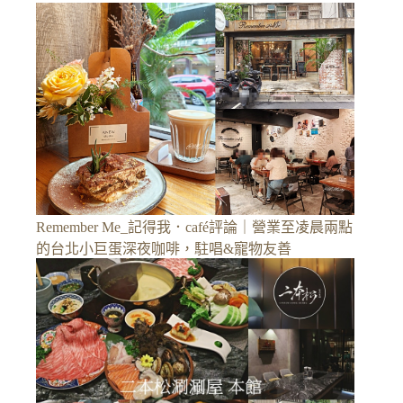
Remember Me_記得我．café評論｜營業至凌晨兩點
的台北小巨蛋深夜咖啡，駐唱&寵物友善