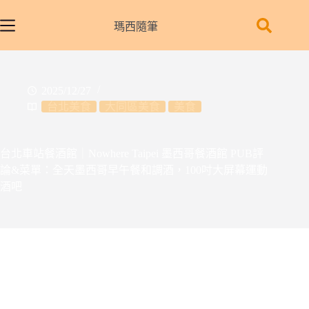
跳
至
瑪西隨筆
主
要
內
2025/12/27
容
台北美食
大同區美食
美食
台北車站餐酒館｜Nowhere Taipei 墨西哥餐酒館 PUB評
論&菜單：全天墨西哥早午餐和調酒，100吋大屏幕運動
酒吧