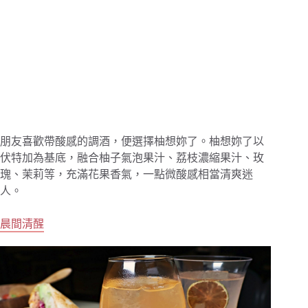
朋友喜歡帶酸感的調酒，便選擇柚想妳了。柚想妳了以
伏特加為基底，融合柚子氣泡果汁、荔枝濃縮果汁、玫
瑰、茉莉等，充滿花果香氣，一點微酸感相當清爽迷
人。
晨間清醒