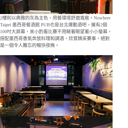
2樓則以典雅的灰為主色，用餐環境舒適寬敞。Nowhere
Taipei 墨西哥餐酒館 PUB也是台北運動酒吧，擁有2個
100吋大屏幕，來小酌看比賽不用瞇著眼望著小小螢幕，
搭配墨西哥香氣奔放料理和調酒，欣賞精采賽事，絕對
是一個令人難忘的暢快夜晚。