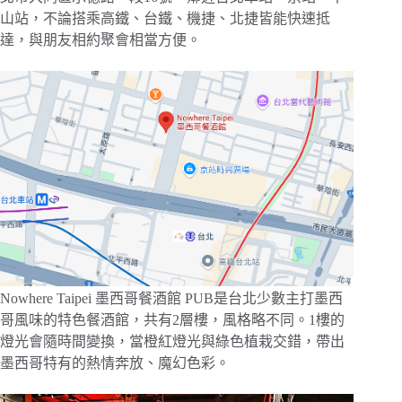
山站，不論搭乘高鐵、台鐵、機捷、北捷皆能快速抵
達，與朋友相約聚會相當方便。
Nowhere Taipei 墨西哥餐酒館 PUB是台北少數主打墨西
哥風味的特色餐酒館，共有2層樓，風格略不同。1樓的
燈光會隨時間變換，當橙紅燈光與綠色植栽交錯，帶出
墨西哥特有的熱情奔放、魔幻色彩。