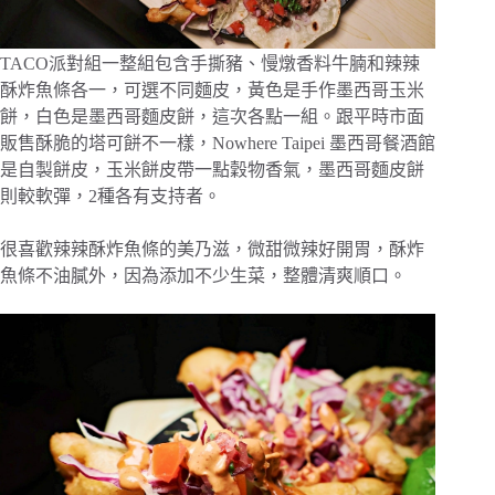
TACO派對組一整組包含手撕豬、慢燉香料牛腩和辣辣
酥炸魚條各一，可選不同麵皮，黃色是手作墨西哥玉米
餅，白色是墨西哥麵皮餅，這次各點一組。跟平時市面
販售酥脆的塔可餅不一樣，Nowhere Taipei 墨西哥餐酒館
是自製餅皮，玉米餅皮帶一點穀物香氣，墨西哥麵皮餅
則較軟彈，2種各有支持者。
很喜歡辣辣酥炸魚條的美乃滋，微甜微辣好開胃，酥炸
魚條不油膩外，因為添加不少生菜，整體清爽順口。