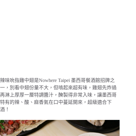
辣味吮指雞中翅是Nowhere Taipei 墨西哥餐酒館招牌之
一，別看中翅份量不大，但啃起來超有味，雞翅先炸過
再淋上厚厚一層特調醬汁，醃製得非常入味，讓墨西哥
特有的辣、酸、麻香氣在口中蔓延開來，超級適合下
酒！