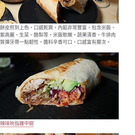
餅皮煎到上色，口感乾爽，內餡非常豐富，包含米飯、
紫高麗、生菜、酪梨等，米飯軟嫩，蔬果清香，牛排肉
質彈牙帶一點韌性，醬料辛香可口，口感富有層次。
辣味吮指雞中翅