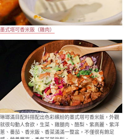
墨式塔可香米飯（雞肉）
琳瑯滿目配料搭配出色彩繽紛的墨式塔可香米飯，外觀
就很勾動人食欲，生菜、雞腿肉、酪梨、紫高麗、紫洋
蔥、番茄、香米飯、香菜滿滿一整盆，不僅很有飽足