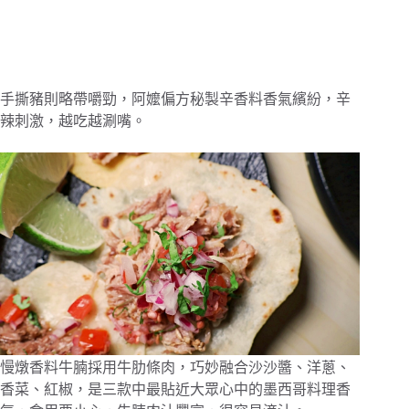
手撕豬則略帶嚼勁，阿嬤偏方秘製辛香料香氣繽紛，辛
辣刺激，越吃越涮嘴。
慢燉香料牛腩採用牛肋條肉，巧妙融合沙沙醬、洋蔥、
香菜、紅椒，是三款中最貼近大眾心中的墨西哥料理香