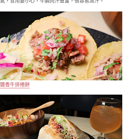
氣，食用要小心，牛腩肉汁豐富，很容易滴汁。
鹽香牛排捲餅