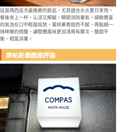
這是瑪西這次最推薦的飲品，尤其適合炎炎夏日享用。
餐後來上一杯，沁涼又解膩，瞬間消除暑氣。細緻豐富
的氣泡在口中輕盈綻放，蜜桃果香甜而不膩，再點綴一
抹檸檬的微酸，讓整體風味更加清爽有層次，酸甜平
衡、相當消暑。
康帕斯義麵屋評論