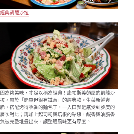
經典凱薩沙拉
因為夠美味，才足以稱為經典！康帕斯義麵屋的凱薩沙
拉，屬於「簡單但很有誠意」的經典款。生菜新鮮爽
脆，搭配烤得酥香的麵包丁，一入口就能感受到脆度的
層次對比；再加上起司粉與培根的點綴，鹹香與油脂香
氣被完整堆疊出來，讓整體風味更有厚度。