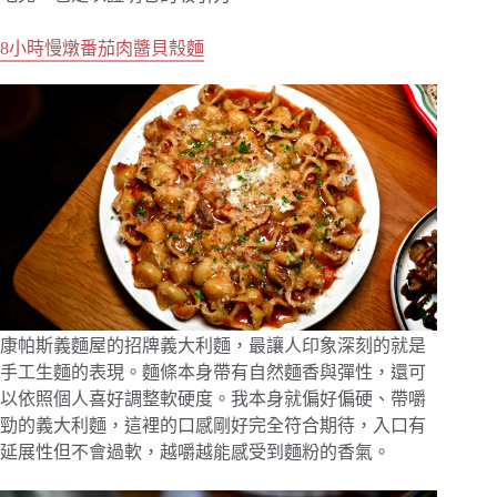
8小時慢燉番茄肉醬貝殼麵
康帕斯義麵屋的招牌義大利麵，最讓人印象深刻的就是
手工生麵的表現。麵條本身帶有自然麵香與彈性，還可
以依照個人喜好調整軟硬度。我本身就偏好偏硬、帶嚼
勁的義大利麵，這裡的口感剛好完全符合期待，入口有
延展性但不會過軟，越嚼越能感受到麵粉的香氣。