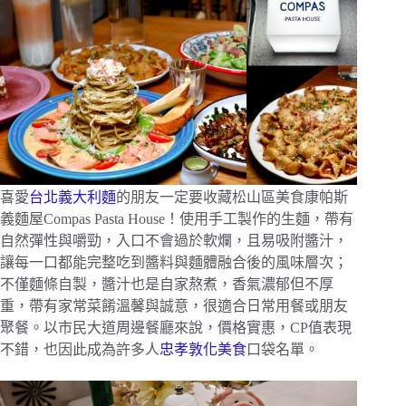
喜愛
台北義大利麵
的朋友一定要收藏松山區美食康帕斯
義麵屋Compas Pasta House！使用手工製作的生麵，帶有
自然彈性與嚼勁，入口不會過於軟爛，且易吸附醬汁，
讓每一口都能完整吃到醬料與麵體融合後的風味層次；
不僅麵條自製，醬汁也是自家熬煮，香氣濃郁但不厚
重，帶有家常菜餚溫馨與誠意，很適合日常用餐或朋友
聚餐。以市民大道周邊餐廳來說，價格實惠，CP值表現
不錯，也因此成為許多人
忠孝敦化美食
口袋名單。