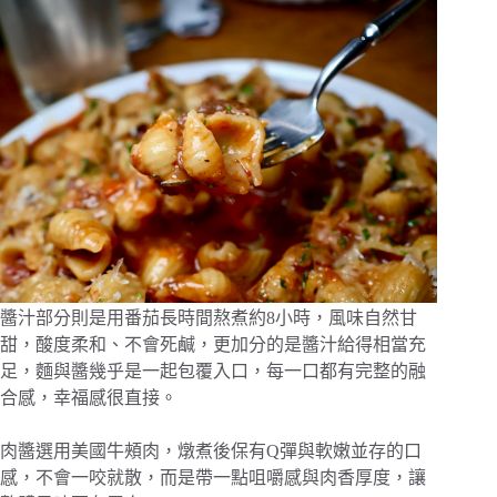
醬汁部分則是用番茄長時間熬煮約8小時，風味自然甘
甜，酸度柔和、不會死鹹，更加分的是醬汁給得相當充
足，麵與醬幾乎是一起包覆入口，每一口都有完整的融
合感，幸福感很直接。
肉醬選用美國牛頰肉，燉煮後保有Q彈與軟嫩並存的口
感，不會一咬就散，而是帶一點咀嚼感與肉香厚度，讓