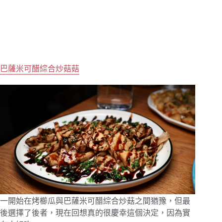
巴薩米可醋綜合炒菇菇
一開始在烤櫛瓜與巴薩米可醋綜合炒菇之間猶豫，但最
後選擇了後者，現在回想真的很慶幸這個決定，因為實