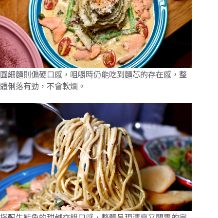
圓細麵則偏硬口感，咀嚼時仍能吃到麵芯的存在感，整
體俐落有勁，不會軟爛。
搭配生鮭魚的甜鹹交錯口感，整體呈現清爽又開胃的完