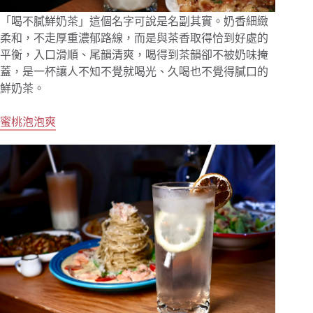
「喝不膩鮮奶茶」這個名字可說是名副其實。奶香細緻
柔和，不走厚重濃郁路線，而是與茶香取得恰到好處的
平衡，入口滑順、尾韻清爽，喝得到茶韻卻不被奶味掩
蓋，是一杯讓人不知不覺就喝光、久喝也不覺得膩口的
鮮奶茶。
蜜桃泡泡爽