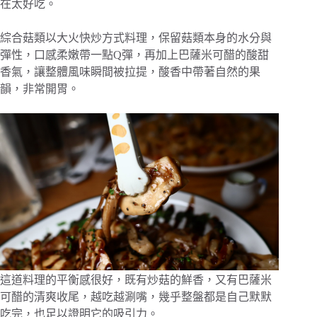
在太好吃。
綜合菇類以大火快炒方式料理，保留菇類本身的水分與
彈性，口感柔嫩帶一點Q彈，再加上巴薩米可醋的酸甜
香氣，讓整體風味瞬間被拉提，酸香中帶著自然的果
韻，非常開胃。
這道料理的平衡感很好，既有炒菇的鮮香，又有巴薩米
可醋的清爽收尾，越吃越涮嘴，幾乎整盤都是自己默默
吃完，也足以證明它的吸引力。