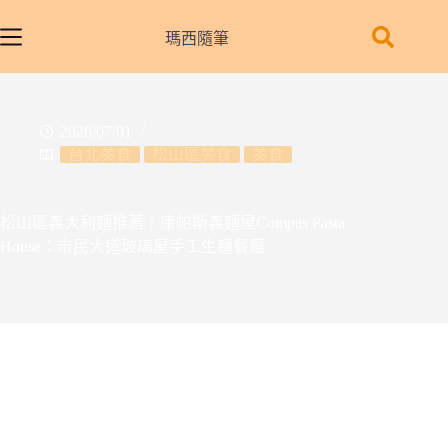
跳
至
瑪西隨筆
主
要
內
2026/07/01
容
台北美食
松山區美食
美食
松山區義大利麵推薦｜康帕斯義麵屋Compas Pasta
House：市民大道玻璃屋手工生麵餐廳