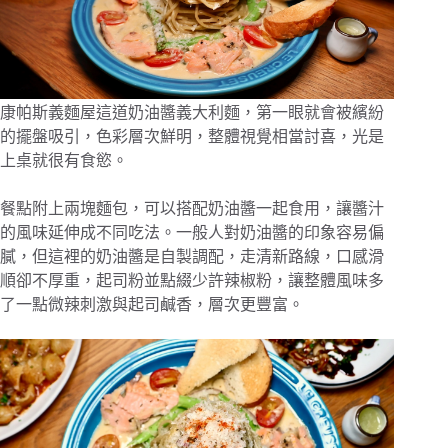
康帕斯義麵屋這道奶油醬義大利麵，第一眼就會被繽紛
的擺盤吸引，色彩層次鮮明，整體視覺相當討喜，光是
上桌就很有食慾。
餐點附上兩塊麵包，可以搭配奶油醬一起食用，讓醬汁
的風味延伸成不同吃法。一般人對奶油醬的印象容易偏
膩，但這裡的奶油醬是自製調配，走清新路線，口感滑
順卻不厚重，起司粉並點綴少許辣椒粉，讓整體風味多
了一點微辣刺激與起司鹹香，層次更豐富。