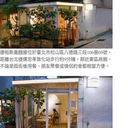
康帕斯義麵屋位於臺北市松山區八德路三段106巷69號，
距離台北捷運忠孝敦化站步行約9分鐘，鄰近東區商圈，
不論是逛街後用餐、朋友聚餐或情侶約會都相當方便。