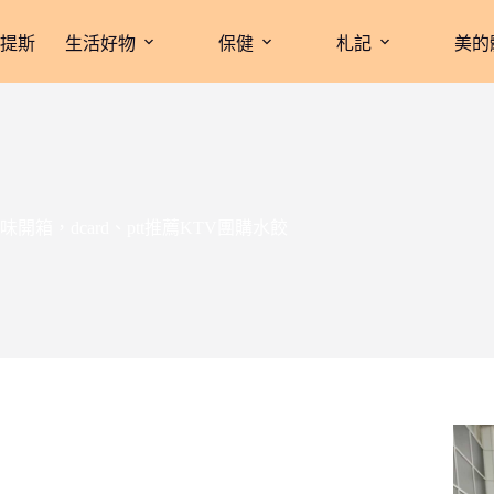
拉提斯
生活好物
保健
札記
美的
，dcard、ptt推薦KTV團購水餃