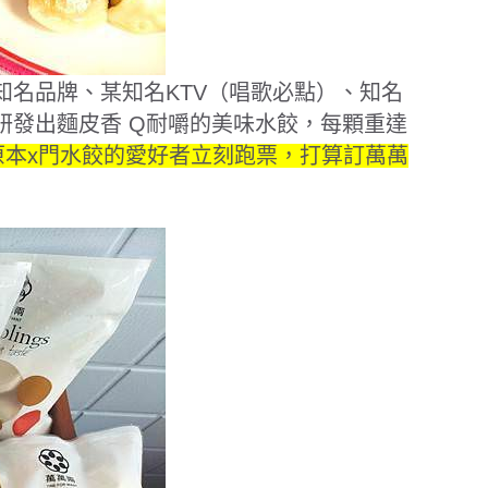
知名品牌、某知名
KTV
（唱歌必點）、知名
研發出麵皮香
Q
耐嚼的美味水餃，每顆重達
原本
x
門水餃的愛好者立刻跑票，打算訂萬萬