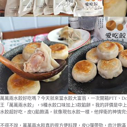
萬萬兩水餃好吃嗎？今天就來當水餃大富翁，一次開箱PTT、Dc
王「萬萬兩水餃」，9種水餃口味加上3款餡餅。我的評價是中
水餃超好吃，皮Q餡飽滿，就像現包水餃一樣，他捍衛的神情完
不得不說，萬萬兩水餃真的很方便料理，皮Q彈帶勁，肉汁飽滿