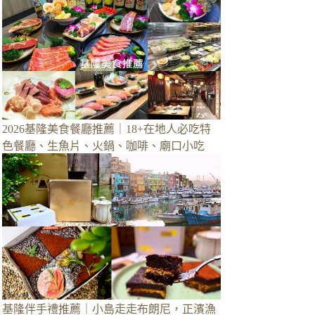
2026基隆美食餐廳推薦｜18+在地人必吃特
色餐廳、生魚片、火鍋、咖啡、廟口小吃
基隆伴手禮推薦｜小島走走布朗尼，正濱漁