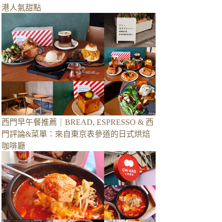
港人氣甜點
西門早午餐推薦｜BREAD, ESPRESSO & 西
門評論&菜單：來自東京表參道的日式烘焙
咖啡廳