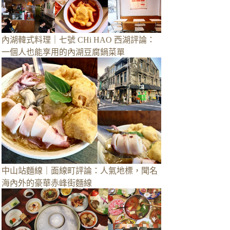
內湖韓式料理｜七號 CHi HAO 西湖評論：
一個人也能享用的內湖豆腐鍋菜單
中山站麵線｜面線町評論：人氣地標，聞名
海內外的豪華赤峰街麵線