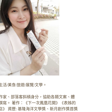
生活/美食/旅遊/展覽/文學。
作家、部落客斜槓身分，協助各類文案、體
撰寫。 著作：《下一次鳳凰花開》《表姊的
店》 資歷: 基隆海洋文學獎、新月創作獎首獎