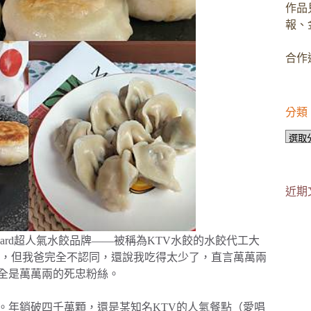
作品
報、
合作邀
分類
分
類
近期
ard超人氣水餃品牌——被稱為KTV水餃的水餃代工大
上，但我爸完全不認同，還說我吃得太少了，直言萬萬兩
全是萬萬兩的死忠粉絲。
。年銷破四千萬顆，還是某知名KTV的人氣餐點（愛唱