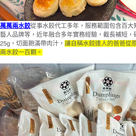
萬萬兩水餃
從事水餃代工多年，服務範圍包含百大
藝人品牌等，近年融合多年實務經驗，截長補短，
25g
，切面飽滿帶肉汁，
讓自稱水餃達人的爸爸從
兩水餃一百顆。