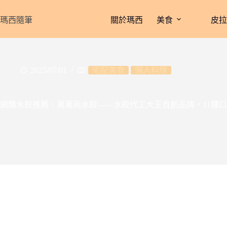
跳
至
瑪西隨筆
關於瑪西
美食
皮
主
要
內
容
2025/07/01
宅配美食
懶人料理
網購水餃推薦｜萬萬兩水餃——水餃代工大王自創品牌，11種口味開箱