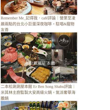
Remember Me_記得我．café評論｜營業至凌
晨兩點的台北小巨蛋深夜咖啡，駐唱&寵物
友善
二本松涮涮屋本館 Er Ben Song Shabu評論｜
米其林主廚監製大安高級火鍋，氣派奢華海
膽鍋