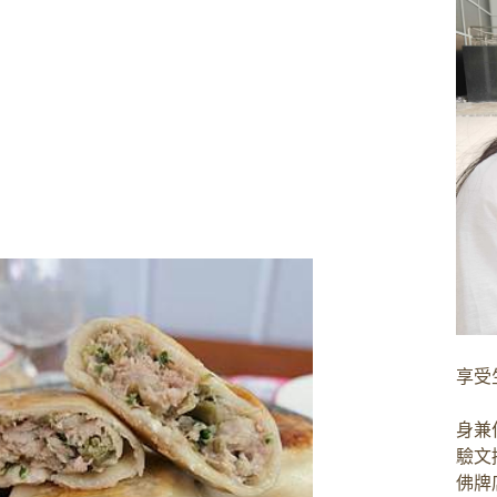
享受
身兼
驗文
佛牌