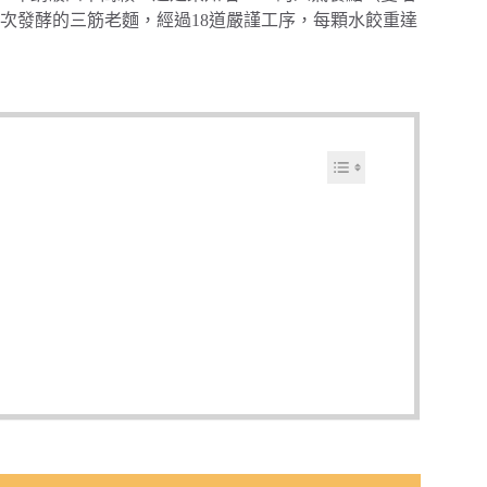
次發酵的三筋老麵，經過18道嚴謹工序，每顆水餃重達