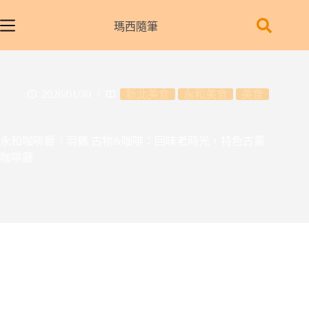
跳
至
瑪西隨筆
主
要
內
容
2026/01/30
新北美食
永和美食
美食
永和咖啡廳｜羽鶴 古物&咖啡：回味老時光，特色古董
咖啡廳