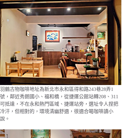
羽鶴古物咖啡地址為新北市永和區得和路243巷28弄1
號，鄰近秀朗國小、福和橋，從捷運公館站轉208、311
可抵達，不在永和熱門區域、捷運站旁，選址令人捏把
冷汗，但相對的，環境清幽舒適，很適合喝咖啡讀小
說。