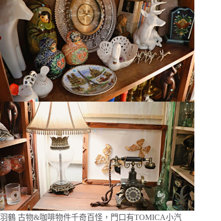
羽鶴 古物&咖啡物件千奇百怪，門口有TOMICA小汽