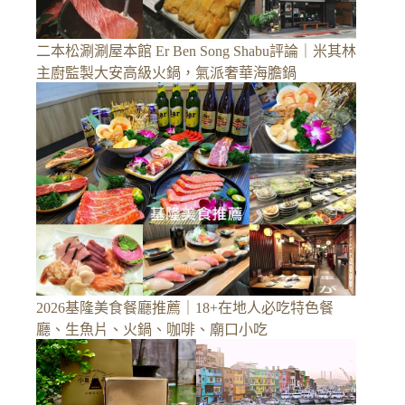
二本松涮涮屋本館 Er Ben Song Shabu評論｜米其林
主廚監製大安高級火鍋，氣派奢華海膽鍋
2026基隆美食餐廳推薦｜18+在地人必吃特色餐
廳、生魚片、火鍋、咖啡、廟口小吃