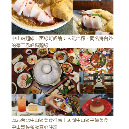
中山站麵線｜面線町評論：人氣地標，聞名海內外
的豪華赤峰街麵線
2026台北中山區美食推薦｜50間中山區平價美食、
中山聚餐餐廳真心評論