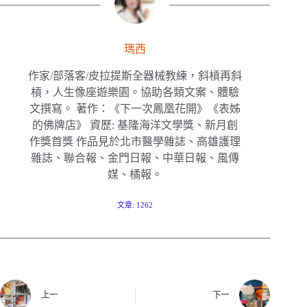
瑪西
作家/部落客/皮拉提斯全器械教練，斜槓再斜
槓，人生像座遊樂園。協助各類文案、體驗
文撰寫。 著作：《下一次鳳凰花開》《表姊
的佛牌店》 資歷: 基隆海洋文學獎、新月創
作獎首獎 作品見於北市醫學雜誌、高雄護理
雜誌、聯合報、金門日報、中華日報、風傳
媒、橘報。
文章: 1262
上一
下一