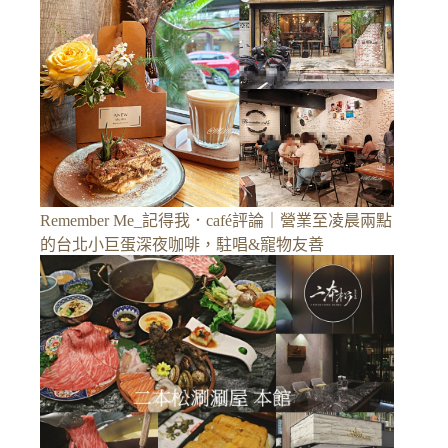
Remember Me_記得我．café評論｜營業至凌晨兩點
的台北小巨蛋深夜咖啡，駐唱&寵物友善