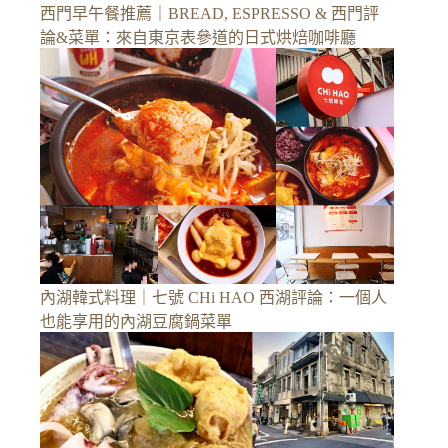
西門早午餐推薦｜BREAD, ESPRESSO & 西門評
論&菜單：來自東京表參道的日式烘焙咖啡廳
內湖韓式料理｜七號 CHi HAO 西湖評論：一個人
也能享用的內湖豆腐鍋菜單