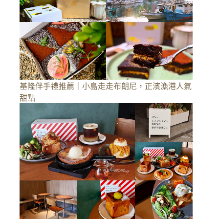
基隆伴手禮推薦｜小島走走布朗尼，正濱漁港人氣
甜點