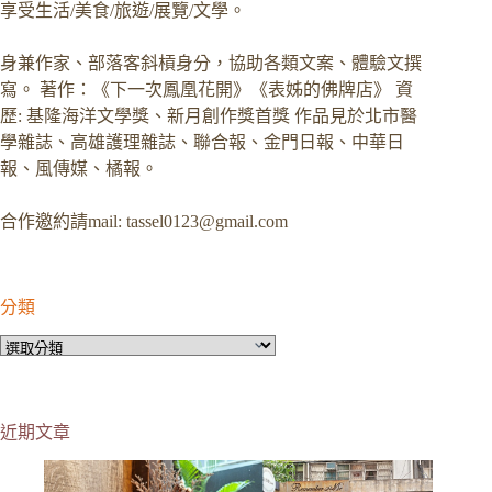
享受生活/美食/旅遊/展覽/文學。
身兼作家、部落客斜槓身分，協助各類文案、體驗文撰
寫。 著作：《下一次鳳凰花開》《表姊的佛牌店》 資
歷: 基隆海洋文學獎、新月創作獎首獎 作品見於北市醫
學雜誌、高雄護理雜誌、聯合報、金門日報、中華日
報、風傳媒、橘報。
合作邀約請mail:
tassel0123@gmail.com
分類
分
類
近期文章