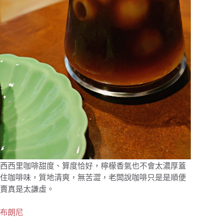
西西里咖啡甜度、算度恰好，檸檬香氣也不會太濃厚蓋
住咖啡味，質地清爽，無苦澀，老闆說咖啡只是是順便
賣真是太謙虛。
布朗尼