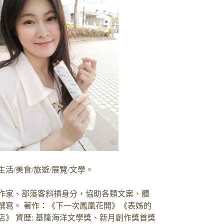
生活/美食/旅遊/展覽/文學。
作家、部落客斜槓身分，協助各類文案、體
撰寫。 著作：《下一次鳳凰花開》《表姊的
店》 資歷: 基隆海洋文學獎、新月創作獎首獎