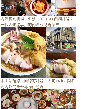
內湖韓式料理｜七號 CHi HAO 西湖評論：
一個人也能享用的內湖豆腐鍋菜單
中山站麵線｜面線町評論：人氣地標，聞名
海內外的豪華赤峰街麵線