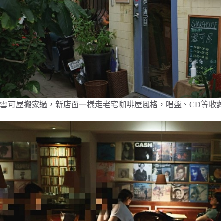
雪可屋搬家過，新店面一樣走老宅咖啡屋風格，唱盤、CD等收