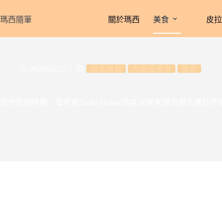
跳
至
瑪西隨筆
關於瑪西
美食
皮
主
要
內
容
2026/02/23
台北美食
大安區美食
美食
溫州街咖啡廳｜雪可屋Shake House評論:30年老牌台電大樓站