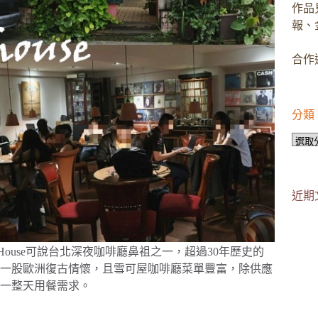
作品
報、
合作邀
分類
分
類
近期
 House可說台北深夜咖啡廳鼻祖之一，超過30年歷史的
一股歐洲復古情懷，且雪可屋咖啡廳菜單豐富，除供應
一整天用餐需求。