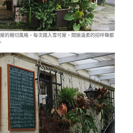
屋的親切風格，每次踏入雪可屋，闆娘溫柔的招呼聲都
。