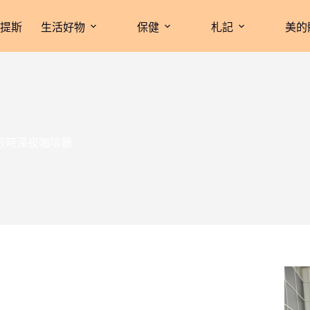
拉提斯
生活好物
保健
札記
美的
不限時深夜咖啡廳