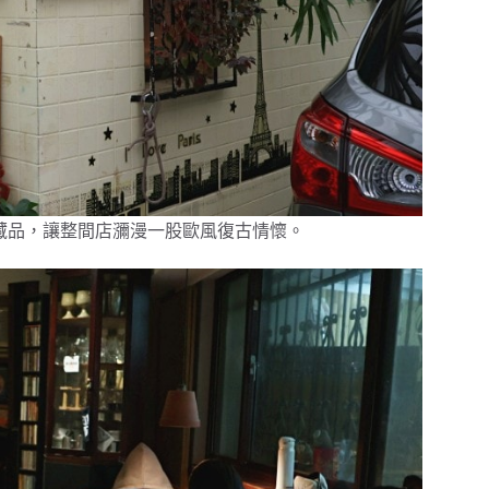
藏品，讓整間店瀰漫一股歐風復古情懷。