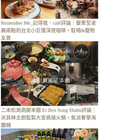
Remember Me_記得我．café評論｜營業至凌
晨兩點的台北小巨蛋深夜咖啡，駐唱&寵物
友善
二本松涮涮屋本館 Er Ben Song Shabu評論｜
米其林主廚監製大安高級火鍋，氣派奢華海
膽鍋