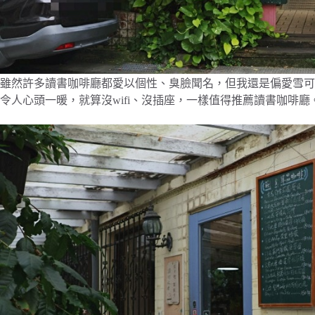
雖然許多讀書咖啡廳都愛以個性、臭臉聞名，但我還是偏愛雪可
令人心頭一暖，就算沒wifi、沒插座，一樣值得推薦讀書咖啡廳