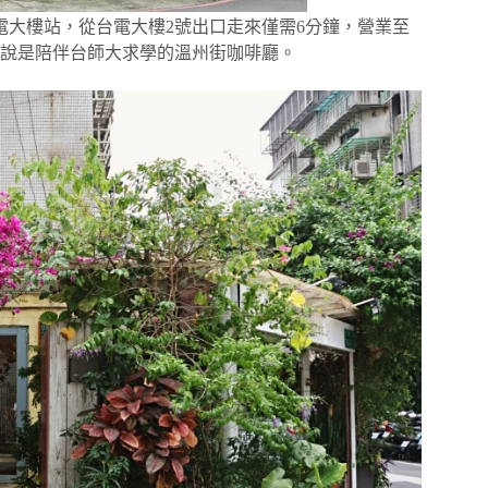
台電大樓站，從台電大樓2號出口走來僅需6分鐘，營業至
可說是陪伴台師大求學的溫州街咖啡廳。