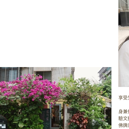
享受
身兼
驗文
佛牌