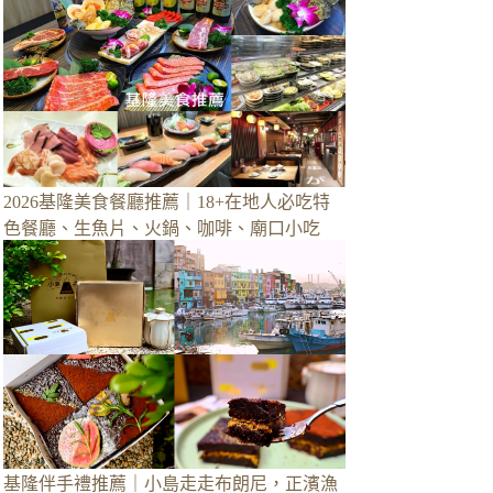
2026基隆美食餐廳推薦｜18+在地人必吃特
色餐廳、生魚片、火鍋、咖啡、廟口小吃
基隆伴手禮推薦｜小島走走布朗尼，正濱漁