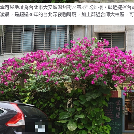
雪可屋地址為台北市大安區溫州街74巷3弄2號1樓，鄰近捷運
凌晨，是超過30年的台北深夜咖啡廳，加上鄰近台師大校區，