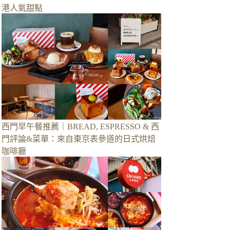
港人氣甜點
西門早午餐推薦｜BREAD, ESPRESSO & 西
門評論&菜單：來自東京表參道的日式烘焙
咖啡廳