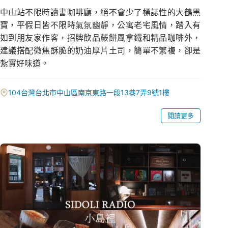
中山站不限時讀書咖啡廳，絕不會少了標誌性的大鶴黑
寶，平假日皆不限時氣氛幽靜，公寓老宅風情，踏入有
如到朋友家作客，招牌飲品蕨餅風拿鐵和精品咖啡外，
建議搭配微焦酥脆的奶油厚片土司，簡單不繁複，卻是
紮實好味道。
104台灣台北市中山區南京東路一段13巷7弄9號1樓
閱讀更多