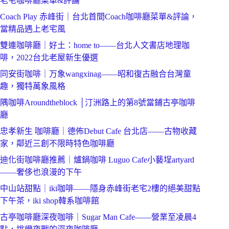
老宅咖啡廳菜單&評論
Coach Play 赤峰街｜台北首間Coach咖啡廳菜單&評論，
當精品遇上老宅風
雙連咖啡廳｜好土：home to——台北人文書店地理咖
啡，2022台北老屋新生優選
同安街咖啡｜万象wangxinag——昭和復古融合台灣童
趣，獨特萬象風格
隅咖啡Aroundtheblock │汀洲路上的第8號當鋪古亭咖啡
廳
忠孝新生 咖啡廳｜德佈Debut Cafe 台北店——古物收藏
家，鄰近三創不限時特色咖啡廳
迪化街咖啡廳推薦｜爐鍋咖啡 Luguo Cafe小藝埕artyard
——奢侈也浪漫的下午
中山站甜點｜iki咖啡——隱身赤峰街老宅2樓的絕美甜點
下午茶，iki shop韓系咖啡館
古亭咖啡廳深夜咖啡｜Sugar Man Cafe——營業至凌晨4