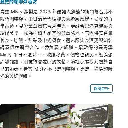
歷史的咖啡茶酒坊
青雲 Misty 絕對是 2025 年最讓人驚艷的新開幕台北不
限時咖啡廳。由日治時代艋舺最大遊廓改建，妥妥的百
年古蹟，見證萬華風花雪月時光，更融合巴洛克建築與
現代美學，成為拍照與品茶的雙重勝地。店內供應台灣
茗茶、咖啡、甜點及中式餐食，週末限定茶酒更與知名
調酒師林莉榮合作，香氣層次細膩。最難得的是青雲
Misty 平日不限時、不收服務費，價格也親民。無論想
靜靜閱讀、朋友聚會或小酌放鬆，這裡都能找到屬於自
己的節奏。青雲 Misty 不只是咖啡廳，更是一場穿越時
光的美好體驗。
閱讀更多