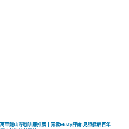
萬華龍山寺咖啡廳推薦｜青雲Misty評論:見證艋舺百年