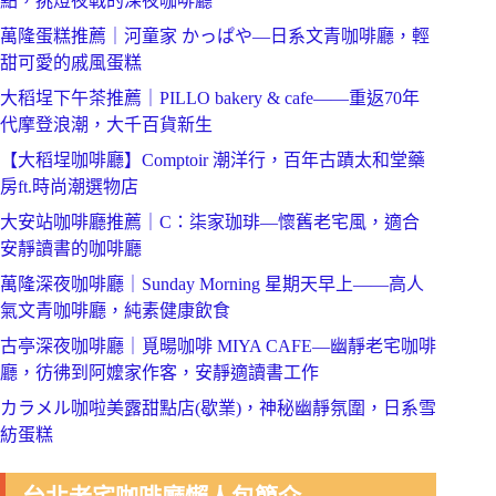
點，挑燈夜戰的深夜咖啡廳
萬隆蛋糕推薦｜河童家 かっぱや—日系文青咖啡廳，輕
甜可愛的戚風蛋糕
大稻埕下午茶推薦｜PILLO bakery & cafe——重返70年
代摩登浪潮，大千百貨新生
【大稻埕咖啡廳】Comptoir 潮洋行，百年古蹟太和堂藥
房ft.時尚潮選物店
大安站咖啡廳推薦｜C：柒家珈琲—懷舊老宅風，適合
安靜讀書的咖啡廳
萬隆深夜咖啡廳｜Sunday Morning 星期天早上——高人
氣文青咖啡廳，純素健康飲食
古亭深夜咖啡廳｜覓暘咖啡 MIYA CAFE—幽靜老宅咖啡
廳，彷彿到阿嬤家作客，安靜適讀書工作
カラメル咖啦美露甜點店(歇業)，神秘幽靜氛圍，日系雪
紡蛋糕