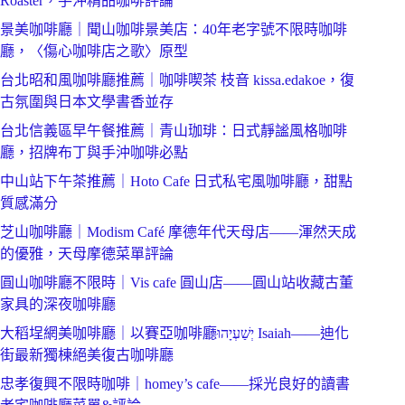
Roaster，手沖精品咖啡評論
景美咖啡廳｜聞山咖啡景美店：40年老字號不限時咖啡
廳，〈傷心咖啡店之歌〉原型
台北昭和風咖啡廳推薦｜咖啡喫茶 枝音 kissa.edakoe，復
古氛圍與日本文學書香並存
台北信義區早午餐推薦｜青山珈琲：日式靜謐風格咖啡
廳，招牌布丁與手沖咖啡必點
中山站下午茶推薦｜Hoto Cafe 日式私宅風咖啡廳，甜點
質感滿分
芝山咖啡廳｜Modism Café 摩德年代天母店——渾然天成
的優雅，天母摩德菜單評論
圓山咖啡廳不限時｜Vis cafe 圓山店——圓山站收藏古董
家具的深夜咖啡廳
大稻埕網美咖啡廳｜以賽亞咖啡廳יְשַׁעְיָהוּ Isaiah——迪化
街最新獨棟絕美復古咖啡廳
忠孝復興不限時咖啡｜homey’s cafe——採光良好的讀書