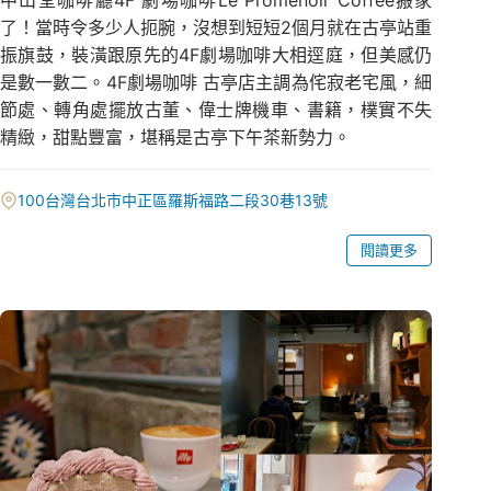
中山堂咖啡廳4F 劇場咖啡Le Promenoir Coffee搬家
了！當時令多少人扼腕，沒想到短短2個月就在古亭站重
振旗鼓，裝潢跟原先的4F劇場咖啡大相逕庭，但美感仍
是數一數二。4F劇場咖啡 古亭店主調為侘寂老宅風，細
節處、轉角處擺放古董、偉士牌機車、書籍，樸實不失
精緻，甜點豐富，堪稱是古亭下午茶新勢力。
100台灣台北市中正區羅斯福路二段30巷13號
閱讀更多