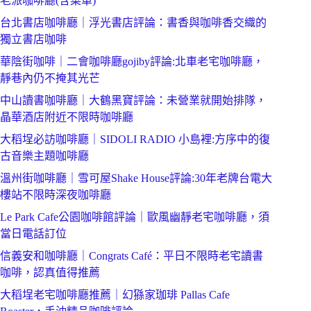
老派咖啡廳(含菜單)
台北書店咖啡廳｜浮光書店評論：書香與咖啡香交織的
獨立書店咖啡
華陰街咖啡｜二會咖啡廳gojiby評論:北車老宅咖啡廳，
靜巷內仍不掩其光芒
中山讀書咖啡廳｜大鶴黑寶評論：未營業就開始排隊，
晶華酒店附近不限時咖啡廳
大稻埕必訪咖啡廳｜SIDOLI RADIO 小島裡:方序中的復
古音樂主題咖啡廳
溫州街咖啡廳｜雪可屋Shake House評論:30年老牌台電大
樓站不限時深夜咖啡廳
Le Park Cafe公園咖啡館評論｜歐風幽靜老宅咖啡廳，須
當日電話訂位
信義安和咖啡廳｜Congrats Café：平日不限時老宅讀書
咖啡，認真值得推薦
大稻埕老宅咖啡廳推薦｜幻猻家珈琲 Pallas Cafe