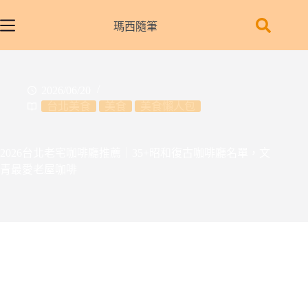
跳
至
瑪西隨筆
主
要
內
2026/06/20
容
台北美食
美食
美食懶人包
2026台北老宅咖啡廳推薦｜35+昭和復古咖啡廳名單，文
青最愛老屋咖啡