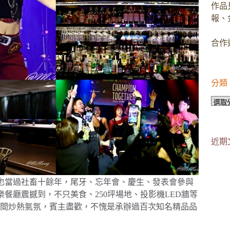
作品
報、
合作邀
分類
分
類
近期
說也當過社畜十餘年，尾牙、忘年會、慶生、發表會參與
餐廳震撼到，不只美食、250坪場地、投影機LED牆等
間炒熱氣氛，賓主盡歡，不愧是承辦過百次知名精品品