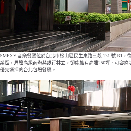
SMEXY 音樂餐廳位於台北市松山區民生東路三段 131 號 B
業區，周邊高級商辦與銀行林立，卻能擁有高達250坪、可容納超
優先選擇的台北包場餐廳。