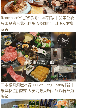
Remember Me_記得我．café評論｜營業至凌
晨兩點的台北小巨蛋深夜咖啡，駐唱&寵物
友善
二本松涮涮屋本館 Er Ben Song Shabu評論｜
米其林主廚監製大安高級火鍋，氣派奢華海
膽鍋