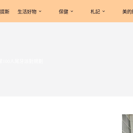
拉提斯
生活好物
保健
札記
美的
100人尾牙派對規劃