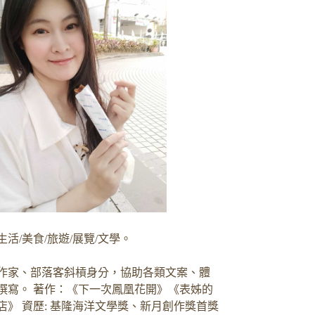
生活/美食/旅遊/展覽/文學。
作家、部落客斜槓身分，協助各類文案、體
撰寫。 著作：《下一次鳳凰花開》《表姊的
店》 資歷: 基隆海洋文學獎、新月創作獎首獎