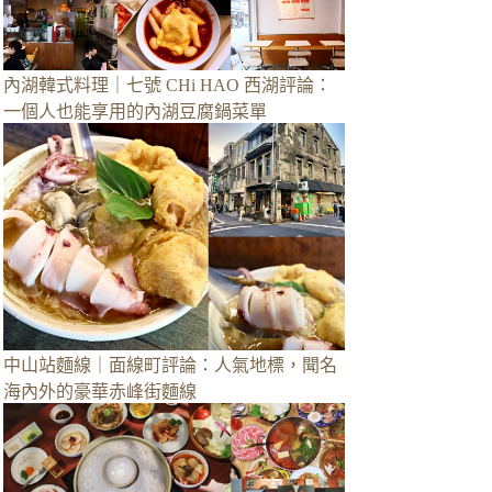
內湖韓式料理｜七號 CHi HAO 西湖評論：
一個人也能享用的內湖豆腐鍋菜單
中山站麵線｜面線町評論：人氣地標，聞名
海內外的豪華赤峰街麵線