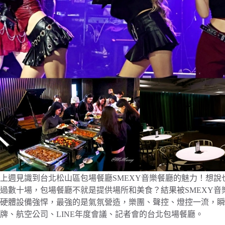
上週見識到台北松山區包場餐廳SMEXY音樂餐廳的魅力！想
過數十場，包場餐廳不就是提供場所和美食？結果被SMEXY音樂
硬體設備強悍，最強的是氣氛營造，樂團、聲控、燈控一流，瞬
牌、航空公司、LINE年度會議、記者會的台北包場餐廳。