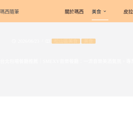
跳
至
瑪西隨筆
關於瑪西
美食
皮
主
要
內
容
2026/06/23
松山區美食
美食
台北包場餐廳推薦｜SMEXY音樂餐廳：一流音樂美酒氣氛，專業