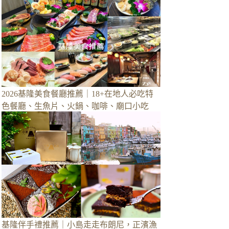
2026基隆美食餐廳推薦｜18+在地人必吃特
色餐廳、生魚片、火鍋、咖啡、廟口小吃
基隆伴手禮推薦｜小島走走布朗尼，正濱漁