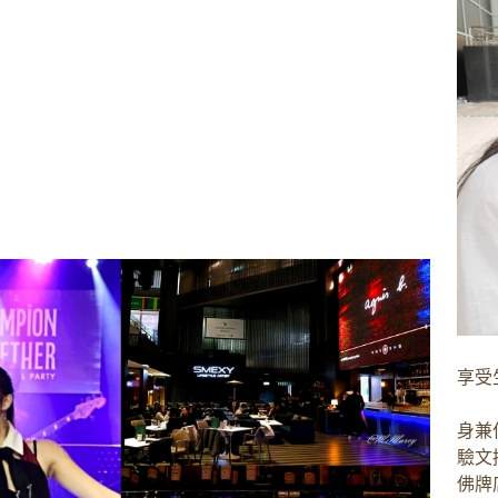
享受
身兼
驗文
佛牌