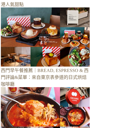
港人氣甜點
西門早午餐推薦｜BREAD, ESPRESSO & 西
門評論&菜單：來自東京表參道的日式烘焙
咖啡廳