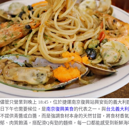
儘管只營業到晚上 18:45，位於捷運南京復興站興安街的義大利麵
日下午也需要候位，是
南京復興美食
的代表之一。與
台北義大利
不提供青醬或白醬，而是強調食材本身的天然甘甜，將食材香氣
郁、肉質飽滿，搭配滑Q有勁的麵條，每一口都能感受到新鮮海