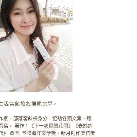
生活/美食/旅遊/展覽/文學。
作家、部落客斜槓身分，協助各類文案、體
撰寫。 著作：《下一次鳳凰花開》《表姊的
店》 資歷: 基隆海洋文學獎、新月創作獎首獎