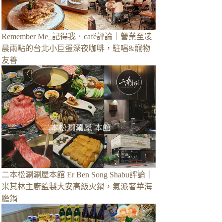
Remember Me_記得我．café評論｜營業至凌
晨兩點的台北小巨蛋深夜咖啡，駐唱&寵物
友善
二本松涮涮屋本館 Er Ben Song Shabu評論｜
米其林主廚監製大安高級火鍋，氣派奢華海
膽鍋