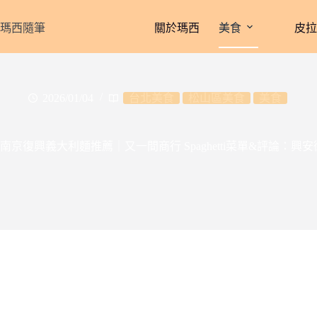
跳
至
瑪西隨筆
關於瑪西
美食
皮
主
要
內
容
2026/01/04
台北美食
松山區美食
美食
南京復興義大利麵推薦｜又一間商行 Spaghetti菜單&評論：興