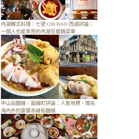
內湖韓式料理｜七號 CHi HAO 西湖評論：
一個人也能享用的內湖豆腐鍋菜單
中山站麵線｜面線町評論：人氣地標，聞名
海內外的豪華赤峰街麵線