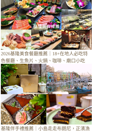
2026基隆美食餐廳推薦｜18+在地人必吃特
色餐廳、生魚片、火鍋、咖啡、廟口小吃
基隆伴手禮推薦｜小島走走布朗尼，正濱漁