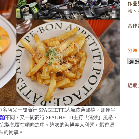
作品
報、
合作邀
分類
分
類
近期
名店又一間商行 SPAGHETTI人氣依舊熱絡，即便平
麵
不同，又一間商行 SPAGHETTI主打「清炒」風格，
完整包覆在麵條之中。這次的海鮮義大利麵，蝦香濃
味的衝擊。