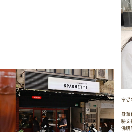
享受
身兼
驗文
佛牌