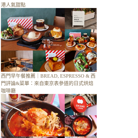
港人氣甜點
西門早午餐推薦｜BREAD, ESPRESSO & 西
門評論&菜單：來自東京表參道的日式烘焙
咖啡廳