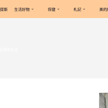
拉提斯
生活好物
保健
札記
美的
安街排隊名店