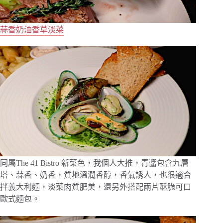
蒜香奶油香草淡菜
同屬The 41 Bistro 新菜色，我個人大推，青醬包含九層
塔、蒜香、奶香，質地溫潤香醇，香氣誘人，也很適合
拌義大利麵，淡菜肉質肥美，還另外搭配兩片酥脆可口
歐式麵包。