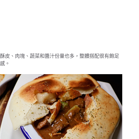
酥皮、肉塊、蔬菜和醬汁份量也多，整體搭配很有飽足
感。