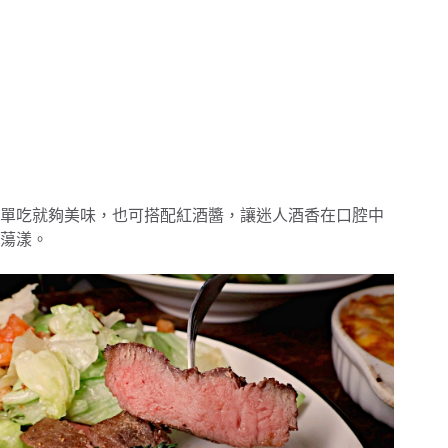
單吃就夠美味，也可搭配紅酒醬，讓迷人酒香在口腔中
蕩漾。