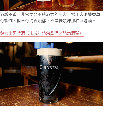
酒感不重，非常適合不勝酒力的朋友，採用大湖豐香草
莓製作，但草莓清香馥郁，不是糖漿味那種氣泡酒。
健力士黑啤酒（未成年請勿飲酒／請勿酒駕）