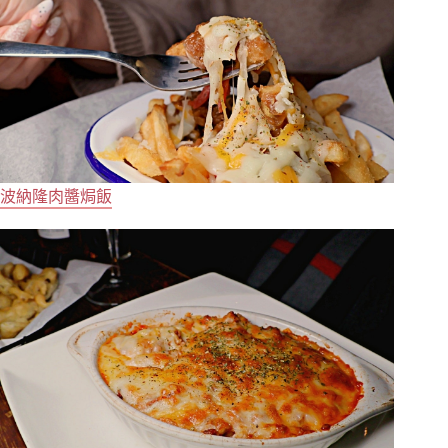
波納隆肉醬焗飯