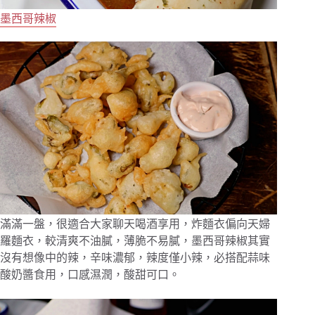
墨西哥辣椒
滿滿一盤，很適合大家聊天喝酒享用，炸麵衣偏向天婦
羅麵衣，較清爽不油膩，薄脆不易膩，墨西哥辣椒其實
沒有想像中的辣，辛味濃郁，辣度僅小辣，必搭配蒜味
酸奶醬食用，口感濕潤，酸甜可口。