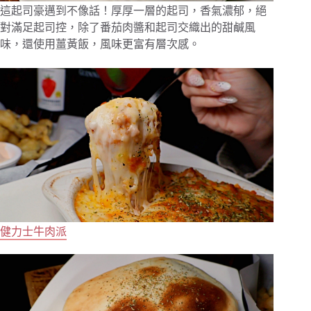
這起司豪邁到不像話！厚厚一層的起司，香氣濃郁，絕
對滿足起司控，除了番茄肉醬和起司交織出的甜鹹風
味，還使用薑黃飯，風味更富有層次感。
健力士牛肉派