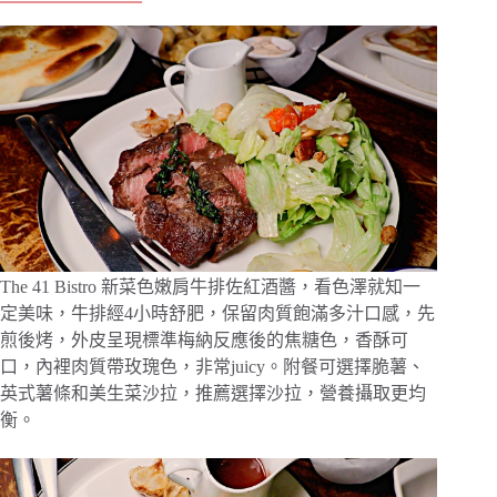
The 41 Bistro 新菜色嫩肩牛排佐紅酒醬，看色澤就知一
定美味，牛排經4小時舒肥，保留肉質飽滿多汁口感，先
煎後烤，外皮呈現標準梅納反應後的焦糖色，香酥可
口，內裡肉質帶玫瑰色，非常juicy。附餐可選擇脆薯、
英式薯條和美生菜沙拉，推薦選擇沙拉，營養攝取更均
衡。