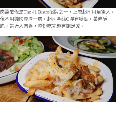
肉醬薯條是The 41 Bistro招牌之一，上層起司用量驚人，
像不用錢般厚厚一層，起司牽絲Q彈有嚼勁，薯條酥
脆，帶迷人肉香，整份吃完超有飽足感。