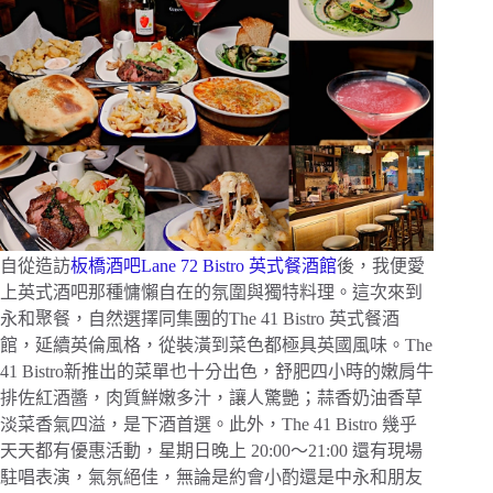
自從造訪
板橋酒吧Lane 72 Bistro 英式餐酒館
後，我便愛
上英式酒吧那種慵懶自在的氛圍與獨特料理。這次來到
永和聚餐，自然選擇同集團的The 41 Bistro 英式餐酒
館，延續英倫風格，從裝潢到菜色都極具英國風味。The
41 Bistro新推出的菜單也十分出色，舒肥四小時的嫩肩牛
排佐紅酒醬，肉質鮮嫩多汁，讓人驚艷；蒜香奶油香草
淡菜香氣四溢，是下酒首選。此外，The 41 Bistro 幾乎
天天都有優惠活動，星期日晚上 20:00～21:00 還有現場
駐唱表演，氣氛絕佳，無論是約會小酌還是中永和朋友