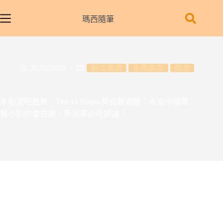
跳
至
瑪西隨筆
主
要
內
容
2025/10/20
新北美食
永和美食
美食
永和酒吧推薦｜The 41 Bistro 英式餐酒館：永安市場聚
餐小酌約會首選，新菜單必吃評論！