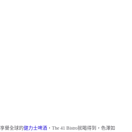
享譽全球的
健力士啤酒
，The 41 Bistro就喝得到，色澤如