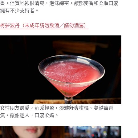
墨，但質地卻很清爽，泡沫綿密，馥郁麥香和柔順口感
擁有不少支持者。
柯夢波丹（未成年請勿飲酒／請勿酒駕）
女性朋友最愛，酒感輕盈，淡雅舒爽柑橘、蔓越莓香
氣，酸甜迷人，口感柔媚。