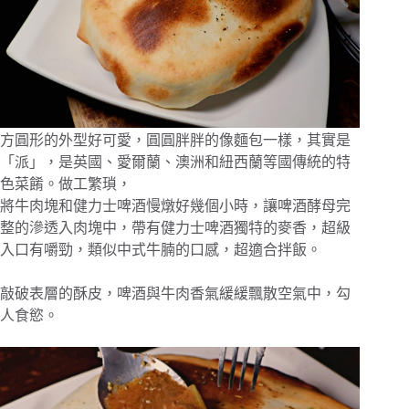
方圓形的外型好可愛，圓圓胖胖的像麵包一樣，其實是
「派」，是英國、愛爾蘭、澳洲和紐西蘭等國傳統的特
色菜餚。做工繁瑣，
將牛肉塊和健力士啤酒慢燉好幾個小時，讓啤酒酵母完
整的滲透入肉塊中，帶有健力士啤酒獨特的麥香，超級
入口有嚼勁，類似中式牛腩的口感，超適合拌飯。
敲破表層的酥皮，啤酒與牛肉香氣緩緩飄散空氣中，勾
人食慾。