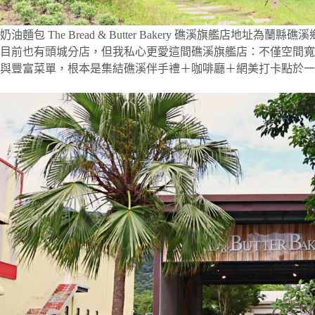
奶油麵包 The Bread & Butter Bakery 礁溪旗艦店
目前也有頭城分店，但我私心更愛這間礁溪旗艦店：不僅空間寬
與豐富菜單，根本是集結礁溪伴手禮＋咖啡廳＋網美打卡點於一