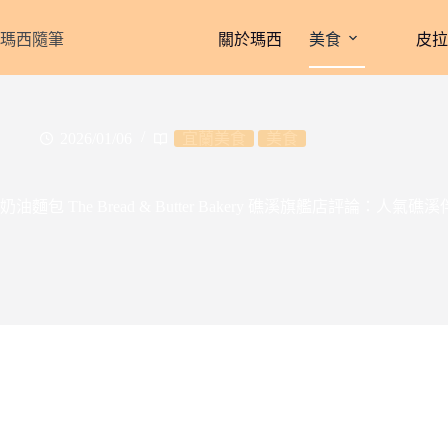
跳
至
瑪西隨筆
關於瑪西
美食
皮
主
要
內
容
2026/01/06
宜蘭美食
美食
奶油麵包 The Bread & Butter Bakery 礁溪旗艦店評論：人