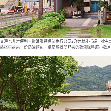
交通也非常便利，從礁溪轉運站步行只要2分鐘就能抵達，擁有
趁搭車前來一份奶油麵包、還是想找間舒適的礁溪咖啡廳小歇片