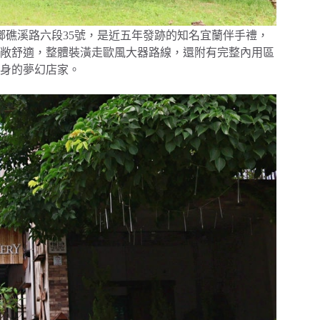
地址為蘭縣礁溪鄉礁溪路六段35號，是近五年發跡的知名宜蘭伴手禮，
敞舒適，整體裝潢走歐風大器路線，還附有完整內用區
身的夢幻店家。