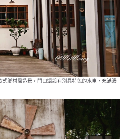
外觀採用典雅的歐式鄉村風造景，門口還設有別具特色的水車，充滿濃