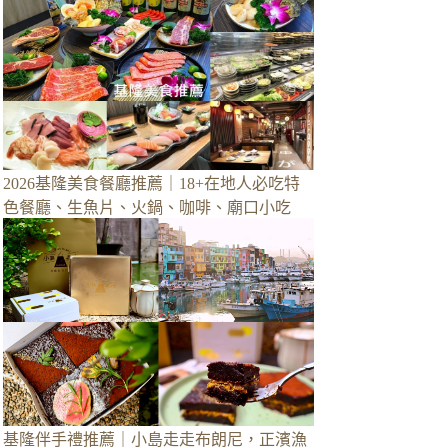
2026基隆美食餐廳推薦｜18+在地人必吃特
色餐廳、生魚片、火鍋、咖啡、廟口小吃
基隆伴手禮推薦｜小島走走布朗尼，正濱漁