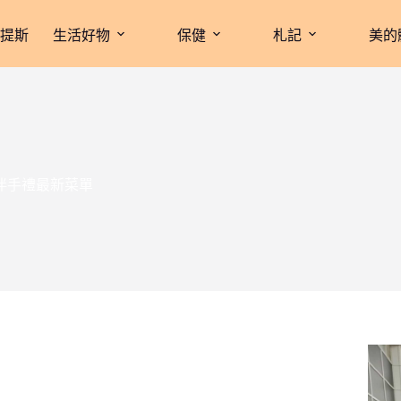
拉提斯
生活好物
保健
札記
美的
氣礁溪伴手禮最新菜單