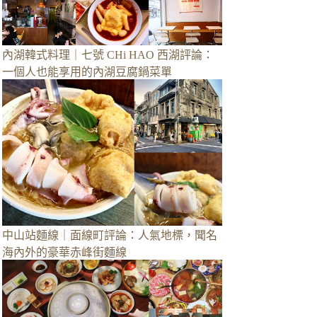
內湖韓式料理｜七號 CHi HAO 西湖評論：
一個人也能享用的內湖豆腐鍋菜單
中山站麵線｜面線町評論：人氣地標，聞名
海內外的豪華赤峰街麵線