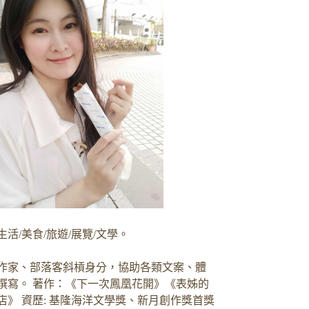
生活/美食/旅遊/展覽/文學。
作家、部落客斜槓身分，協助各類文案、體
撰寫。 著作：《下一次鳳凰花開》《表姊的
店》 資歷: 基隆海洋文學獎、新月創作獎首獎