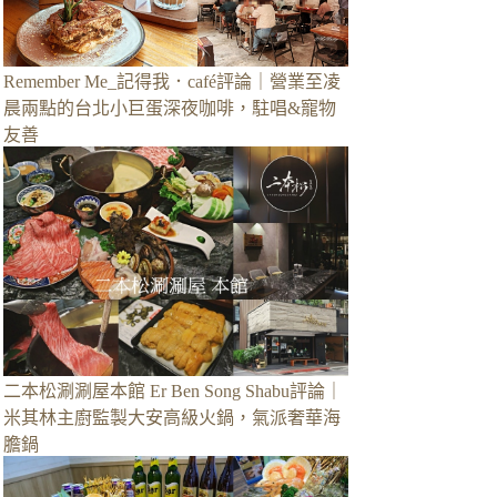
Remember Me_記得我．café評論｜營業至凌
晨兩點的台北小巨蛋深夜咖啡，駐唱&寵物
友善
二本松涮涮屋本館 Er Ben Song Shabu評論｜
米其林主廚監製大安高級火鍋，氣派奢華海
膽鍋