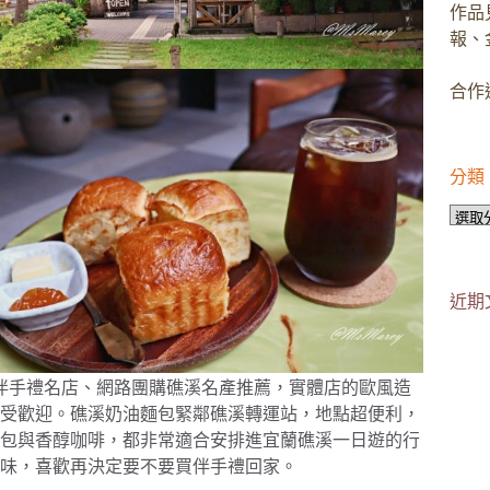
作品
報、
合作邀
分類
分
類
近期
不只是人氣礁溪伴手禮名店、網路團購礁溪名產推薦，實體店的歐風造
受歡迎。礁溪奶油麵包緊鄰礁溪轉運站，地點超便利，
包與香醇咖啡，都非常適合安排進宜蘭礁溪一日遊的行
味，喜歡再決定要不要買伴手禮回家。