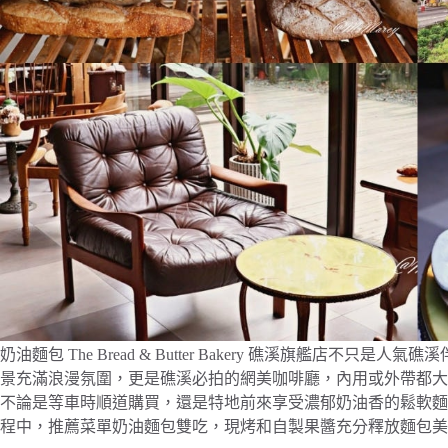
奶油麵包 The Bread & Butter Bakery 礁溪旗艦店
景充滿浪漫氛圍，更是礁溪必拍的網美咖啡廳，內用或外帶都大
不論是等車時順道購買，還是特地前來享受濃郁奶油香的鬆軟麵
程中，推薦菜單奶油麵包雙吃，現烤和自製果醬充分釋放麵包美