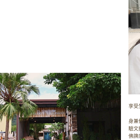
享受
身兼
驗文
佛牌