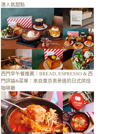
港人氣甜點
西門早午餐推薦｜BREAD, ESPRESSO & 西
門評論&菜單：來自東京表參道的日式烘焙
咖啡廳