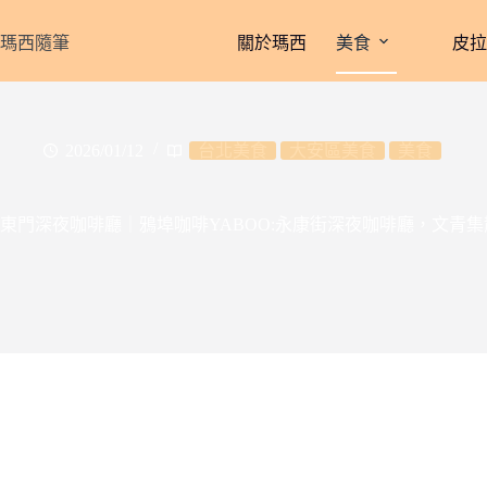
跳
至
瑪西隨筆
關於瑪西
美食
皮
主
要
內
容
2026/01/12
台北美食
大安區美食
美食
東門深夜咖啡廳｜鴉埠咖啡YABOO:永康街深夜咖啡廳，文青集