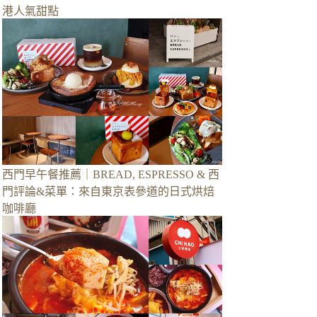
港人氣甜點
西門早午餐推薦｜BREAD, ESPRESSO & 西
門評論&菜單：來自東京表參道的日式烘焙
咖啡廳