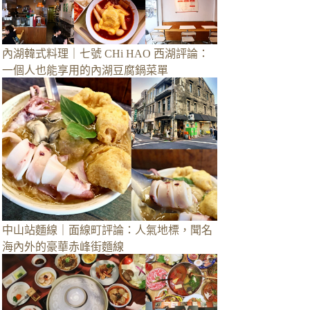
內湖韓式料理｜七號 CHi HAO 西湖評論：
一個人也能享用的內湖豆腐鍋菜單
中山站麵線｜面線町評論：人氣地標，聞名
海內外的豪華赤峰街麵線