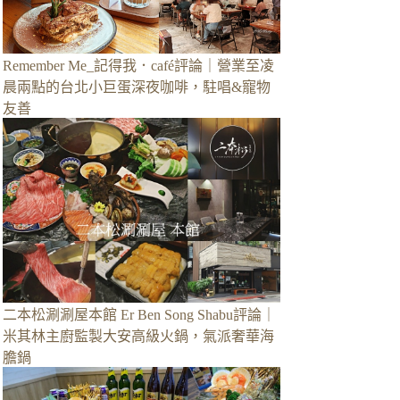
Remember Me_記得我．café評論｜營業至凌
晨兩點的台北小巨蛋深夜咖啡，駐唱&寵物
友善
二本松涮涮屋本館 Er Ben Song Shabu評論｜
米其林主廚監製大安高級火鍋，氣派奢華海
膽鍋