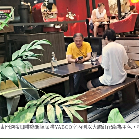
東門深夜咖啡廳鴉埠咖啡YABOO室內則以大膽紅配綠為主色，