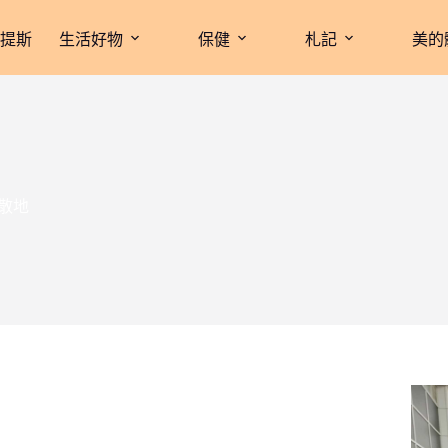
拉提斯
生活好物
保健
札記
美的
散地