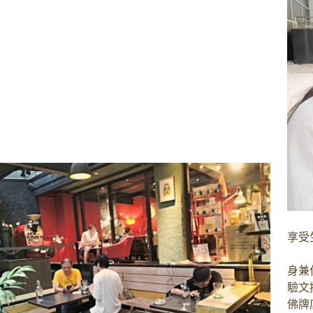
享受
身兼
驗文
佛牌