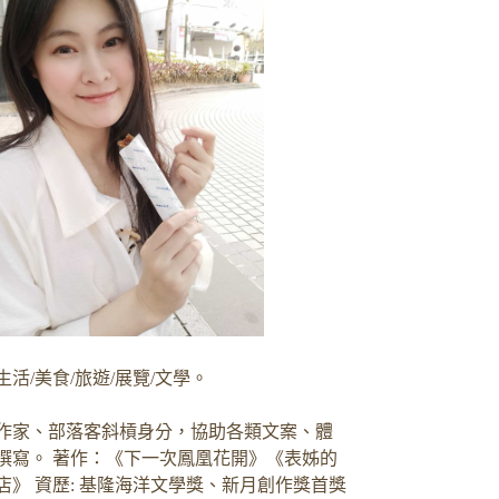
生活/美食/旅遊/展覽/文學。
作家、部落客斜槓身分，協助各類文案、體
撰寫。 著作：《下一次鳳凰花開》《表姊的
店》 資歷: 基隆海洋文學獎、新月創作獎首獎