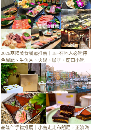
2026基隆美食餐廳推薦｜18+在地人必吃特
色餐廳、生魚片、火鍋、咖啡、廟口小吃
基隆伴手禮推薦｜小島走走布朗尼，正濱漁