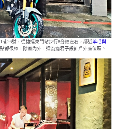
1巷26號，從捷運東門站步行8分鐘左右，鄰近
羊毛與
餐點都很棒，除室內外，還為癮君子設計戶外座位區。