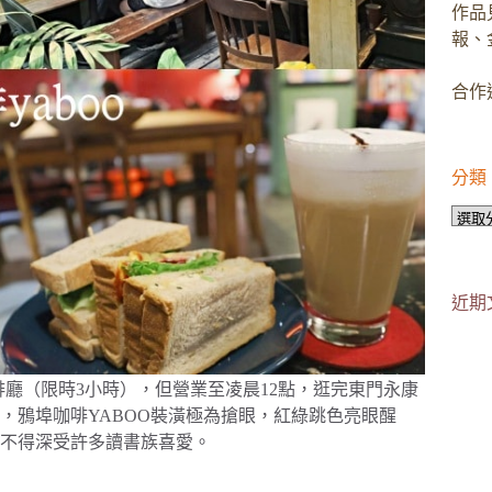
作品
報、
合作邀
分類
分
類
近期
時咖啡廳（限時3小時），但營業至凌晨12點，逛完東門永康
，鴉埠咖啡YABOO裝潢極為搶眼，紅綠跳色亮眼醒
不得深受許多讀書族喜愛。