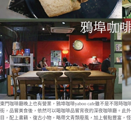
東門咖啡廳晚上也有營業，鴉埠咖啡yaboo cafe雖不是不限
街，品嘗美食後，依然可以喝咖啡品嘗宵夜的深夜咖啡廳。此外
目，配上書籍、復古小物，略帶文青頹廢風，加上餐點豐富，怪