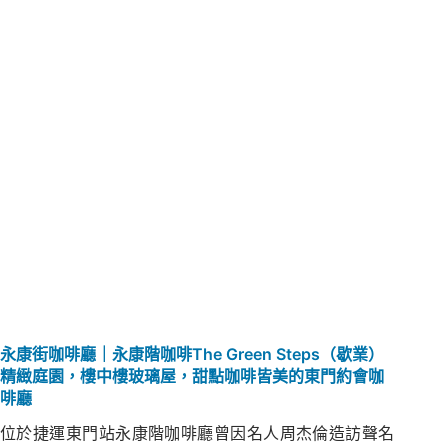
永康街咖啡廳｜永康階咖啡The Green Steps（歇業）
精緻庭園，樓中樓玻璃屋，甜點咖啡皆美的東門約會咖
啡廳
位於捷運東門站永康階咖啡廳曾因名人周杰倫造訪聲名