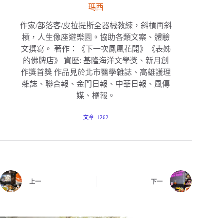
瑪西
作家/部落客/皮拉提斯全器械教練，斜槓再斜
槓，人生像座遊樂園。協助各類文案、體驗
文撰寫。 著作：《下一次鳳凰花開》《表姊
的佛牌店》 資歷: 基隆海洋文學獎、新月創
作獎首獎 作品見於北市醫學雜誌、高雄護理
雜誌、聯合報、金門日報、中華日報、風傳
媒、橘報。
文章: 1262
上一
下一