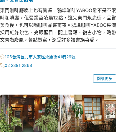
東門咖啡廳晚上也有營業，鴉埠咖啡YABOO雖不是不限
時咖啡廳，但營業至凌晨12點，逛完東門永康街，品嘗
美食後，也可以喝咖啡品嘗宵夜。鴉埠咖啡YABOO裝潢
採用紅綠跳色，亮眼醒目，配上書籍、復古小物，略帶
文青頹廢風，餐點豐富，深受許多讀書族喜愛。
106台灣台北市大安區永康街41巷26號
02 2391 2868
閱讀更多