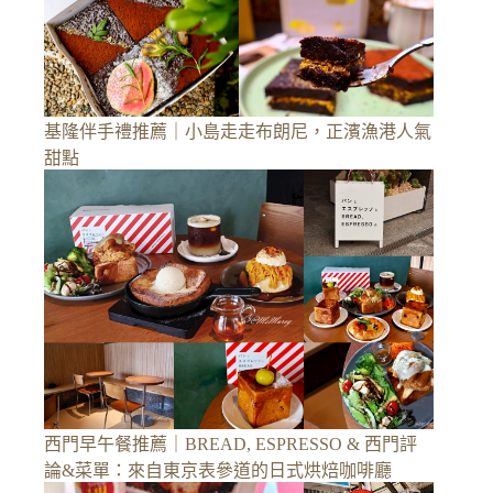
基隆伴手禮推薦｜小島走走布朗尼，正濱漁港人氣
甜點
西門早午餐推薦｜BREAD, ESPRESSO & 西門評
論&菜單：來自東京表參道的日式烘焙咖啡廳