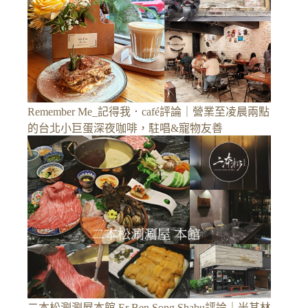
Remember Me_記得我．café評論｜營業至凌晨兩點
的台北小巨蛋深夜咖啡，駐唱&寵物友善
二本松涮涮屋本館 Er Ben Song Shabu評論｜米其林