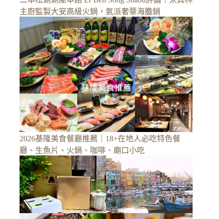
主廚監製大安高級火鍋，氣派奢華海膽鍋
2026基隆美食餐廳推薦｜18+在地人必吃特色餐
廳、生魚片、火鍋、咖啡、廟口小吃