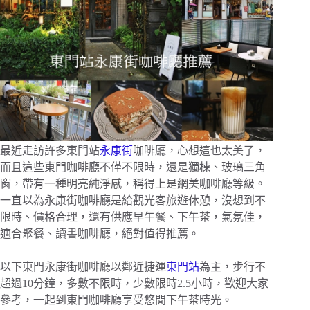
最近走訪許多東門站
永康街
咖啡廳，心想這也太美了，
而且這些東門咖啡廳不僅不限時，還是獨棟、玻璃三角
窗，帶有一種明亮純淨感，稱得上是網美咖啡廳等級。
一直以為永康街咖啡廳是給觀光客旅遊休憩，沒想到不
限時、價格合理，還有供應早午餐、下午茶，氣氛佳，
適合聚餐、讀書咖啡廳，絕對值得推薦。
以下東門永康街咖啡廳以鄰近捷運
東門站
為主，步行不
超過10分鐘，多數不限時，少數限時2.5小時，歡迎大家
參考，一起到東門咖啡廳享受悠閒下午茶時光。