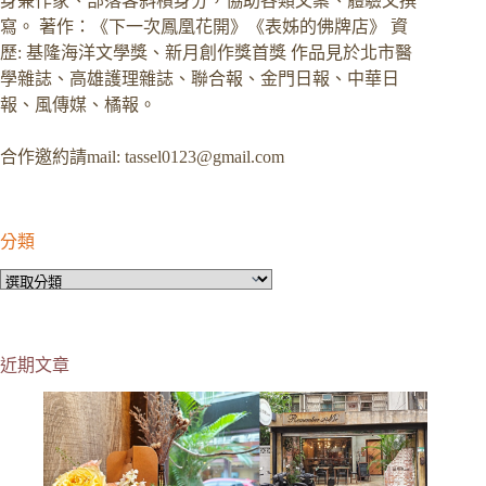
身兼作家、部落客斜槓身分，協助各類文案、體驗文撰
寫。 著作：《下一次鳳凰花開》《表姊的佛牌店》 資
歷: 基隆海洋文學獎、新月創作獎首獎 作品見於北市醫
學雜誌、高雄護理雜誌、聯合報、金門日報、中華日
報、風傳媒、橘報。
合作邀約請mail:
tassel0123@gmail.com
分類
分
類
近期文章