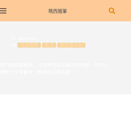
跳
至
瑪西隨筆
主
要
內
2025/08/05
容
台北美食
美食
美食懶人包
東門咖啡廳推薦｜11間東門站永康街咖啡廳，不限時、
精緻下午茶鹹食，獨棟絕美咖啡廳