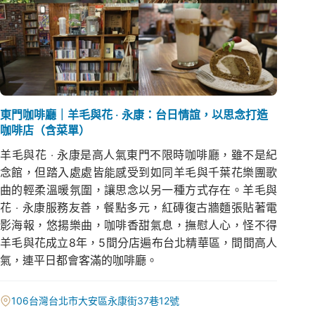
東門咖啡廳｜羊毛與花 ‧ 永康：台日情誼，以思念打造
咖啡店（含菜單）
羊毛與花 ‧ 永康是高人氣東門不限時咖啡廳，雖不是紀
念館，但踏入處處皆能感受到如同羊毛與千葉花樂團歌
曲的輕柔溫暖氛圍，讓思念以另一種方式存在。羊毛與
花 ‧ 永康服務友善，餐點多元，紅磚復古牆麵張貼著電
影海報，悠揚樂曲，咖啡香甜氣息，撫慰人心，怪不得
羊毛與花成立8年，5間分店遍布台北精華區，間間高人
氣，連平日都會客滿的咖啡廳。
106台灣台北市大安區永康街37巷12號