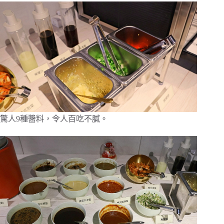
驚人9種醬料，令人百吃不膩。