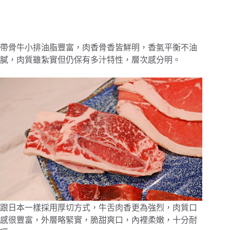
帶骨牛小排油脂豐富，肉香骨香皆鮮明，香氣平衡不油
膩，肉質雖紮實但仍保有多汁特性，層次感分明。
跟日本一樣採用厚切方式，牛舌肉香更為強烈，肉質口
感很豐富，外層略緊實，脆甜爽口，內裡柔嫩，十分耐