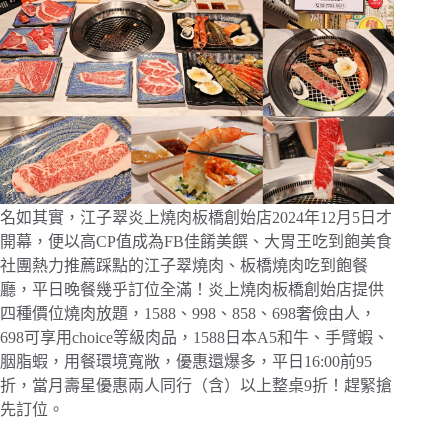
名如其實，江子翠炎上燒肉板橋創始店2024年12月5日才
開幕，便以高CP值成為FB佳餚美饌、大胃王吃到飽美食
社團熱力推薦踩點的江子翠燒肉、板橋燒肉吃到飽餐
廳，平日晚餐幾乎訂位全滿！炎上燒肉板橋創始店提供
四種價位燒肉放題，1588、998、858、698奢儉由人，
698可享用choice等級肉品，1588日本A5和牛、手臂蝦、
胭脂蝦，用餐環境寬敞，優惠還爆多，平日16:00前95
折，當月壽星優惠兩人同行（含）以上整桌9折！趕緊搶
先訂位。