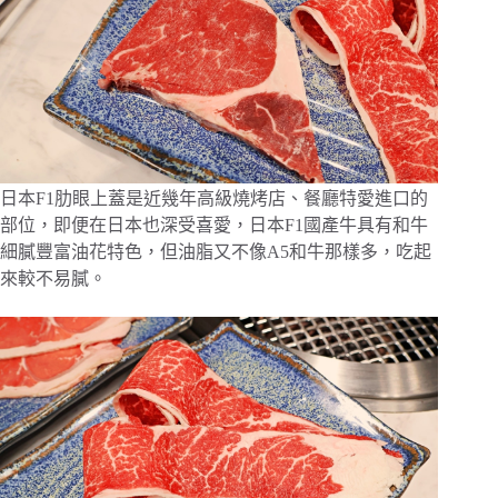
日本F1肋眼上蓋是近幾年高級燒烤店、餐廳特愛進口的
部位，即便在日本也深受喜愛，日本F1國產牛具有和牛
細膩豐富油花特色，但油脂又不像A5和牛那樣多，吃起
來較不易膩。