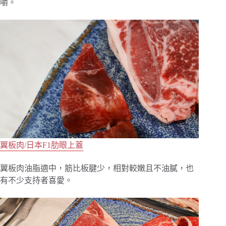
嚼。
翼板肉/日本F1肋眼上蓋
翼板肉油脂適中，筋比板腱少，相對較嫩且不油膩，也
有不少支持者喜愛。