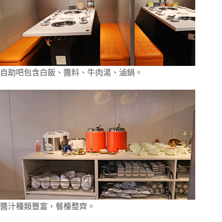
自助吧包含白飯、醬料、牛肉湯、滷鍋。
醬汁種類豐富，餐檯整齊。