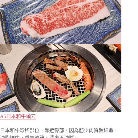
A5日本和牛頭刀
日本和牛珍稀部位，靠近臀部，因為筋少肉質較細嫩，
油脂適中，香氣淡雅，清爽不油膩。