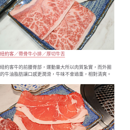
紐約客／帶骨牛小排／厚切牛舌
紐約客牛的前腰脊部，運動量大所以肉質紮實，而外圈
的牛油脂肪讓口感更潤滑，牛味不會過重，相對清爽。