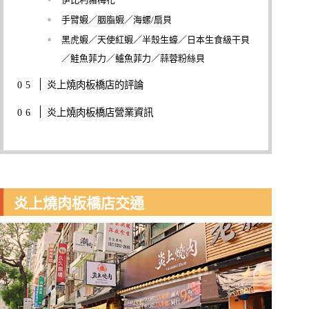
手臂蝦／胭脂蝦／海螺/扇貝
黑虎蝦／天使紅蝦／半殼生蠔／日本生食級干貝
／鮭魚菲力／鱸魚菲力／蒜蓉粉絲貝
炎上燒肉板橋店的評論
炎上燒肉板橋店營業資訊
炎上燒肉板橋店交通