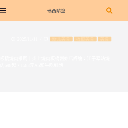
跳
至
瑪西隨筆
主
要
內
容
2025/11/11
新北美食
板橋美食
美食
板橋燒肉推薦｜炎上燒肉板橋創始店評論：江子翠站燒
肉698起，1588元A5和牛吃到飽