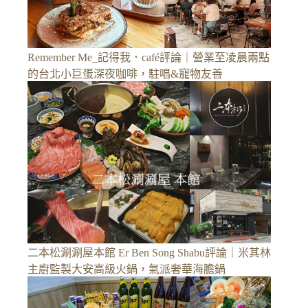
Remember Me_記得我．café評論｜營業至凌晨兩點
的台北小巨蛋深夜咖啡，駐唱&寵物友善
二本松涮涮屋本館 Er Ben Song Shabu評論｜米其林
主廚監製大安高級火鍋，氣派奢華海膽鍋