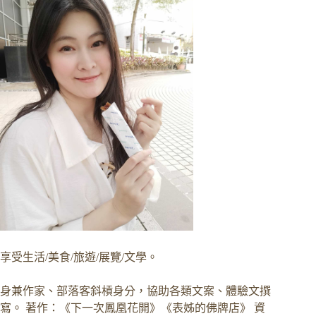
享受生活/美食/旅遊/展覽/文學。
身兼作家、部落客斜槓身分，協助各類文案、體驗文撰
寫。 著作：《下一次鳳凰花開》《表姊的佛牌店》 資