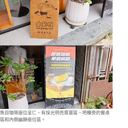
魚目咖啡座位呈ㄈ，有採光明亮靠窗區，吧檯旁的餐桌
區和內側幽靜座位區。