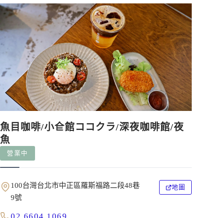
魚目咖啡/小仺館ココクラ/深夜咖啡館/夜
魚
營業中
100台灣台北市中正區羅斯福路二段48巷
地圖
9號
02 6604 1069