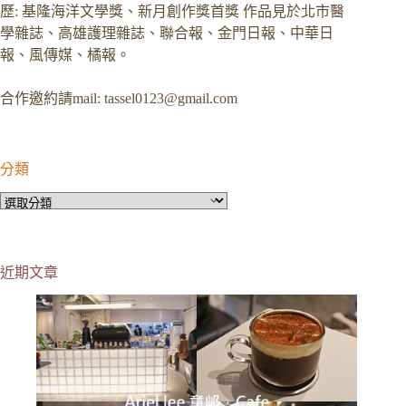
歷: 基隆海洋文學獎、新月創作獎首獎 作品見於北市醫
學雜誌、高雄護理雜誌、聯合報、金門日報、中華日
報、風傳媒、橘報。
合作邀約請mail:
tassel0123@gmail.com
分類
分
類
近期文章