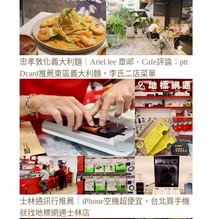
忠孝敦化義大利麵｜Ariel lee 章邖．Cafe評論：ptt
Dcard推薦東區義大利麵，李氏二店菜單
士林通訊行推薦｜iPhone空機超便宜，台北買手機
就找地標網通士林店