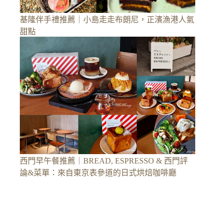
基隆伴手禮推薦｜小島走走布朗尼，正濱漁港人氣
甜點
西門早午餐推薦｜BREAD, ESPRESSO & 西門評
論&菜單：來自東京表參道的日式烘焙咖啡廳