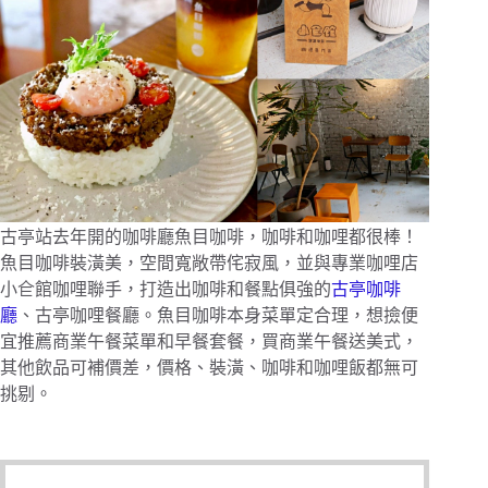
古亭站去年開的咖啡廳魚目咖啡，咖啡和咖哩都很棒！
魚目咖啡裝潢美，空間寬敞帶侘寂風，並與專業咖哩店
小仺館咖哩聯手，打造出咖啡和餐點俱強的
古亭咖啡
廳
、古亭咖哩餐廳。魚目咖啡本身菜單定合理，想撿便
宜推薦商業午餐菜單和早餐套餐，買商業午餐送美式，
其他飲品可補價差，價格、裝潢、咖啡和咖哩飯都無可
挑剔。