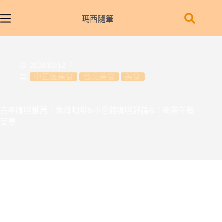
跳
至
瑪西隨筆
主
要
內
2026/03/12
容
中正區美食
台北美食
美食
古亭咖哩推薦｜魚目咖啡&小仺館咖哩評論&：商業午餐
菜單