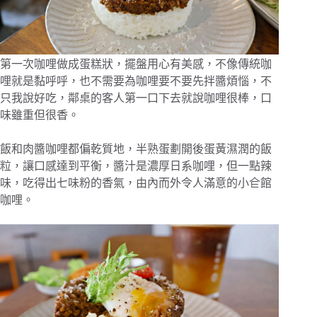
第一次咖哩做成蛋糕狀，擺盤用心有美感，不像傳統咖
哩就是黏呼呼，也不需要為咖哩要不要先拌醬煩惱，不
只我說好吃，鄰桌的客人第一口下去就說咖哩很棒，口
味雖重但很香。
飯和肉醬咖哩都偏乾質地，半熟蛋劃開後蛋黃濕潤的飯
粒，讓口感達到平衡，醬汁是濃厚日系咖哩，但一點辣
味，吃得出七味粉的香氣，由內而外令人滿意的小仺館
咖哩。