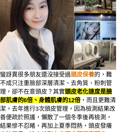
蠻訝異很多朋友還沒接受過
頭皮保養
的，難
不成只注重臉部深層清潔、去角質、粉刺管
理，卻不在意頭皮？其實
頭皮老化速度是臉
部肌膚的6倍、身體肌膚的12倍
，而且更難清
潔。去年進行3次頭皮管理，因為檢測結果改
善便疏於照護，懶散了一個冬季後再檢測，
結果慘不忍睹，再加上夏季悶熱，頭皮發癢