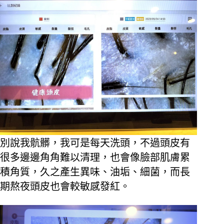
別說我骯髒，我可是每天洗頭，不過頭皮有
很多邊邊角角難以清理，也會像臉部肌膚累
積角質，久之產生異味、油垢、細菌，而長
期熬夜頭皮也會較敏感發紅。