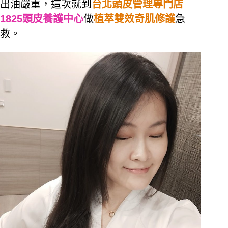
出油嚴重，這次就到
台北頭皮管理專門店
1825頭皮養護中心
做
植萃雙效奇肌修護
急
救。