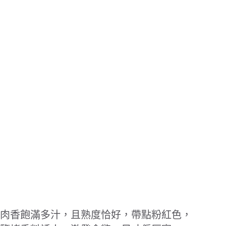
肉香飽滿多汁，且熟度恰好，帶點粉紅色，