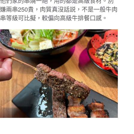
他們家的串燒一絕，用的都是高級食材。別
250
嫌兩串
貴，肉質真沒話説，不是一般牛肉
串等級可比擬，較偏向高級牛排餐口感。