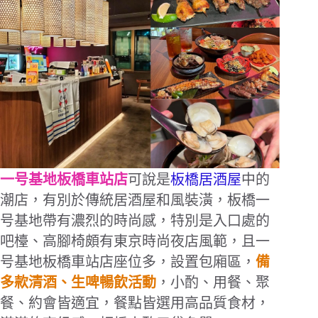
一号基地
板橋車站店
可說是
板橋居酒屋
中的
潮店，有別於傳統居酒屋和風裝潢，板橋一
号基地帶有濃烈的時尚感，特別是入口處的
吧檯、高腳椅頗有東京時尚夜店風範，且一
号基地板橋車站店座位多，設置包廂區，
備
多款清酒、生啤暢飲活動
，小酌、用餐、聚
餐、約會皆適宜，餐點皆選用高品質食材，