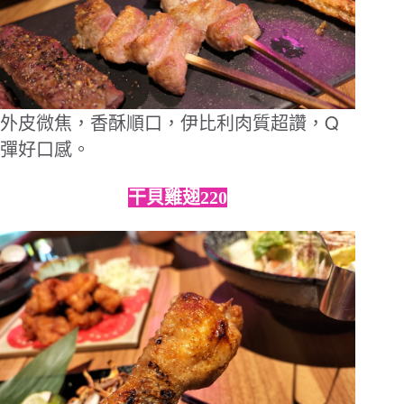
Q
外皮微焦，香酥順口，伊比利肉質超讚，
彈好口感。
干貝雞翅
220