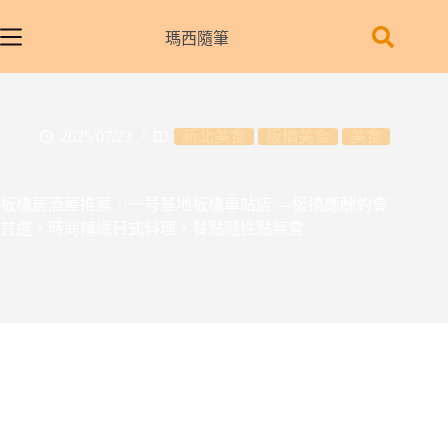
跳
至
瑪西隨筆
主
要
內
容
2025/07/23
新北美食
板橋美食
美食
板橋居酒屋推薦｜一号基地板橋車站店 —板橋應酬約會
首選，時尚精緻日式料理，餐點隨性點無雷