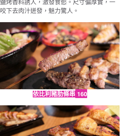
鹽烤香料誘人，激發食慾。尺寸偏厚實，一
咬下去肉汁迸發，魅力驚人。
160
依比利豬肋條串