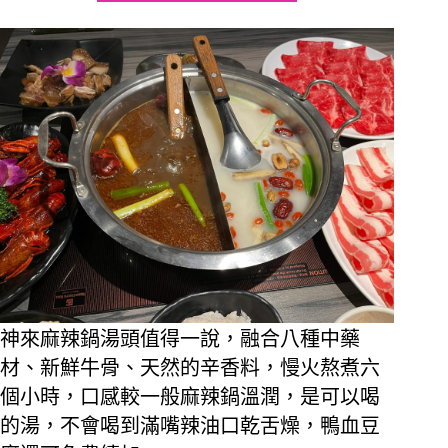
神來麻辣鍋湯頭值得一說，融合八種中藥
材、新鮮牛骨、天然的辛香料，慢火熬煮六
個小時，口感較一般麻辣鍋溫潤，是可以喝
的湯，不會喝到滿嘴辣油口乾舌燥，鴨血豆