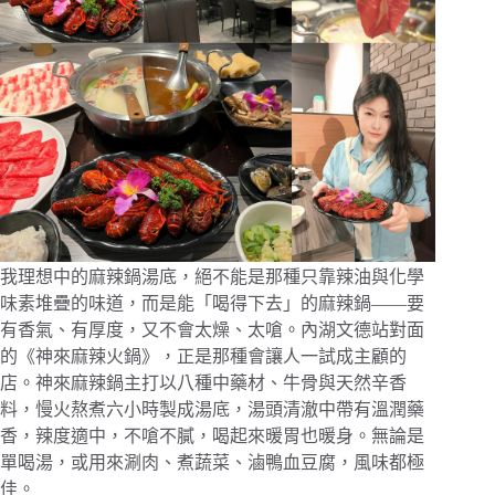
我理想中的麻辣鍋湯底，絕不能是那種只靠辣油與化學
味素堆疊的味道，而是能「喝得下去」的麻辣鍋——要
有香氣、有厚度，又不會太燥、太嗆。內湖文德站對面
的《神來麻辣火鍋》，正是那種會讓人一試成主顧的
店。神來麻辣鍋主打以八種中藥材、牛骨與天然辛香
料，慢火熬煮六小時製成湯底，湯頭清澈中帶有溫潤藥
香，辣度適中，不嗆不膩，喝起來暖胃也暖身。無論是
單喝湯，或用來涮肉、煮蔬菜、滷鴨血豆腐，風味都極
佳。