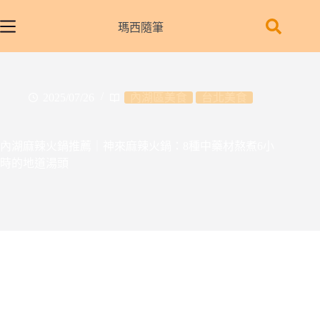
跳
至
瑪西隨筆
主
要
內
容
2025/07/26
內湖區美食
台北美食
內湖麻辣火鍋推薦｜神來麻辣火鍋：8種中藥材熬煮6小
時的地道湯頭