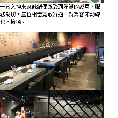
一踏入神來麻辣鍋便感受到滿滿的誠意，服
務親切，座位相當寬敞舒適，就算客滿動線
也不擁擠。