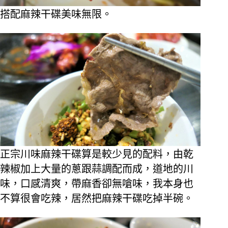
搭配麻辣干碟美味無限。
正宗川味麻辣干碟算是較少見的配料，由乾
辣椒加上大量的蔥跟蒜調配而成，道地的川
味，口感清爽，帶麻香卻無嗆味，我本身也
不算很會吃辣，居然把麻辣干碟吃掉半碗。