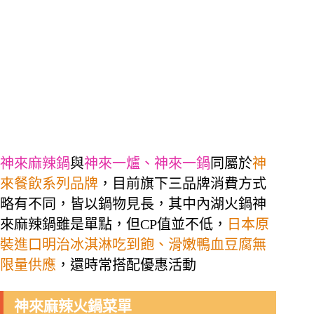
神來麻辣鍋
與
神來一爐、神來一鍋
同屬於
神
來餐飲系列品牌
，目前旗下三品牌消費方式
略有不同，皆以鍋物見長，其中內湖火鍋神
來麻辣鍋雖是單點，但CP值並不低，
日本原
裝進口明治冰淇淋吃到飽、滑嫩鴨血豆腐無
限量供應
，還時常搭配優惠活動
神來麻辣火鍋菜單