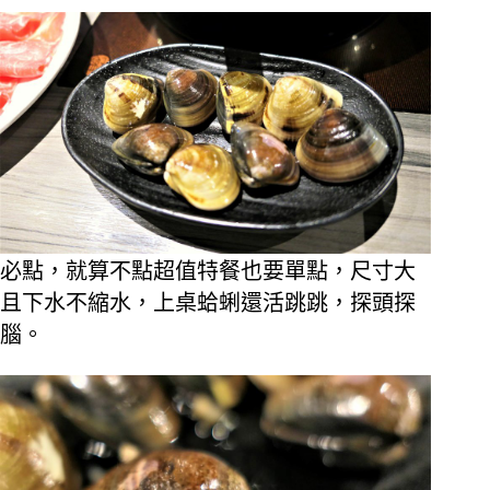
必點，就算不點超值特餐也要單點，尺寸大
且下水不縮水，上桌蛤蜊還活跳跳，探頭探
腦。