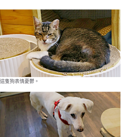
這隻狗表情憂鬱。