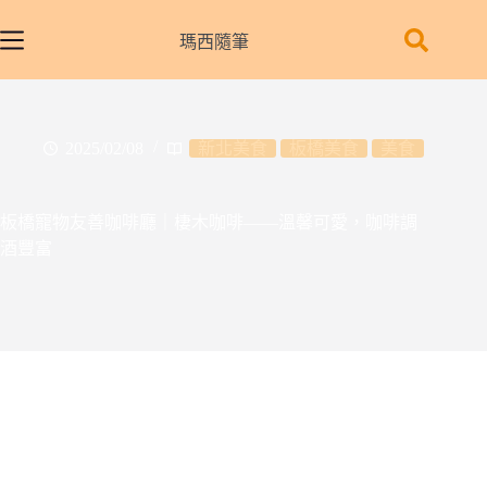
跳
至
瑪西隨筆
主
要
內
容
2025/02/08
新北美食
板橋美食
美食
板橋寵物友善咖啡廳｜棲木咖啡——溫馨可愛，咖啡調
酒豐富