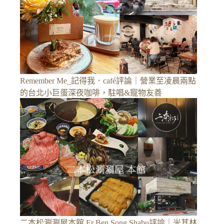
Remember Me_記得我．café評論｜營業至凌晨兩點
的台北小巨蛋深夜咖啡，駐唱&寵物友善
二本松涮涮屋本館 Er Ben Song Shabu評論｜米其林