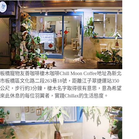
板橋寵物友善咖啡棲木咖啡Chill Moon Coffee地址為新北
市板橋區文化路二段263巷18號，距離江子翠捷運站350
公尺，步行約3分鐘，棲木名字取得很有意思，意為希望
來此休息的每位羽翼者，實踐Chillax的生活態度。