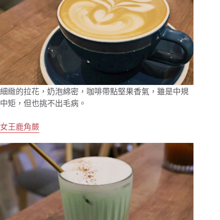
細緻的拉花，奶泡綿密，咖啡帶點堅果香氣，雖是中規
中矩，但也挑不出毛病。
女王鹿角蕨