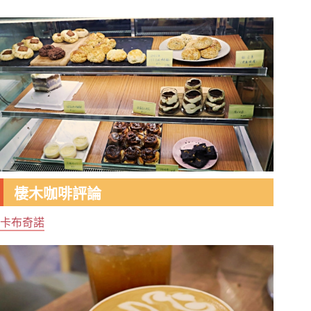
棲木咖啡評論
卡布奇諾