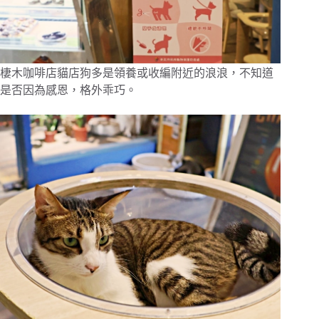
棲木咖啡店貓店狗多是領養或收編附近的浪浪，不知道
是否因為感恩，格外乖巧。