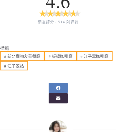
4.6
★
★
★
★
★
★
★
★
★
★
網友評分 / 514 則評論
標籤
#
新北寵物友善餐廳
#
板橋咖啡廳
#
江子翠咖啡廳
#
江子翠站