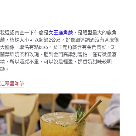
我還認真查一下什麼是
女王鹿角蕨
，是體型最大的鹿角
蕨，植株大小可以超過2公尺，好像跟這調酒沒有甚麼很
大關係，取名有點kuso。女王鹿角蕨含有金門高粱、斑
蘭葉鮮奶茶和玫瑰，聽到金門高粱別害怕，僅有微量酒
精，所以酒感不重，可以說是輕盈，奶香奶甜味較明
顯。
江翠里咖啡