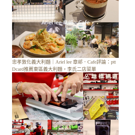
忠孝敦化義大利麵｜Ariel lee 章邖．Cafe評論：ptt
Dcard推薦東區義大利麵，李氏二店菜單