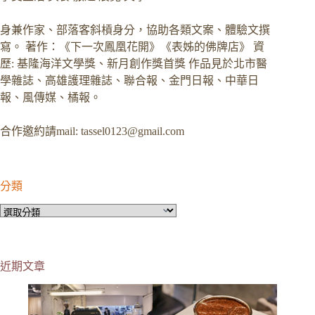
身兼作家、部落客斜槓身分，協助各類文案、體驗文撰
寫。 著作：《下一次鳳凰花開》《表姊的佛牌店》 資
歷: 基隆海洋文學獎、新月創作獎首獎 作品見於北市醫
學雜誌、高雄護理雜誌、聯合報、金門日報、中華日
報、風傳媒、橘報。
合作邀約請mail:
tassel0123@gmail.com
分類
分
類
近期文章