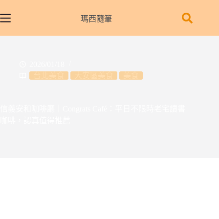
跳
至
瑪西隨筆
主
要
內
2026/01/18
容
台北美食
大安區美食
美食
信義安和咖啡廳｜Congrats Café：平日不限時老宅讀書
咖啡，認真值得推薦