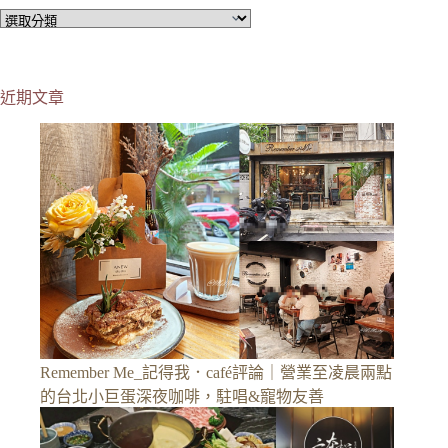
分
類
近期文章
Remember Me_記得我．café評論｜營業至凌晨兩點
的台北小巨蛋深夜咖啡，駐唱&寵物友善