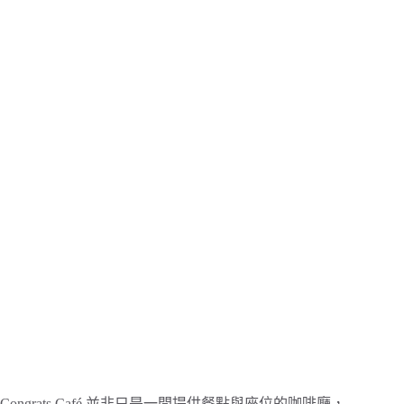
Congrats Café 並非只是一間提供餐點與座位的咖啡廳，