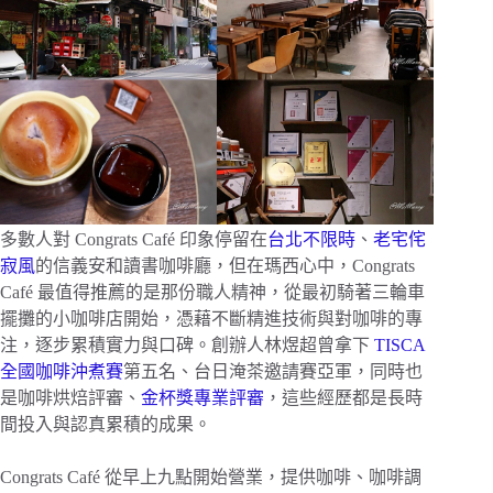
多數人對 Congrats Café 印象停留在
台北不限時
、
老宅侘
寂風
的信義安和讀書咖啡廳，但在瑪西心中，Congrats
Café 最值得推薦的是那份職人精神，從最初騎著三輪車
擺攤的小咖啡店開始，憑藉不斷精進技術與對咖啡的專
注，逐步累積實力與口碑。創辦人林煜超曾拿下
TISCA
全國咖啡沖煮賽
第五名、台日淹茶邀請賽亞軍，同時也
是咖啡烘焙評審、
金杯獎專業評審
，這些經歷都是長時
間投入與認真累積的成果。
Congrats Café 從早上九點開始營業，提供咖啡、咖啡調