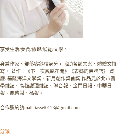
享受生活/美食/旅遊/展覽/文學。
身兼作家、部落客斜槓身分，協助各類文案、體驗文撰
寫。 著作：《下一次鳳凰花開》《表姊的佛牌店》 資
歷: 基隆海洋文學獎、新月創作獎首獎 作品見於北市醫
學雜誌、高雄護理雜誌、聯合報、金門日報、中華日
報、風傳媒、橘報。
合作邀約請mail:
tassel0123@gmail.com
分類