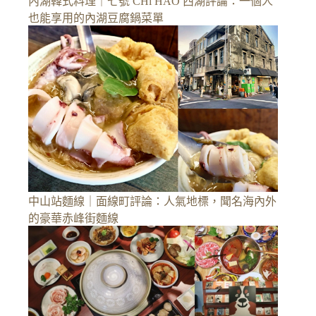
內湖韓式料理｜七號 CHi HAO 西湖評論：一個人
也能享用的內湖豆腐鍋菜單
中山站麵線｜面線町評論：人氣地標，聞名海內外
的豪華赤峰街麵線