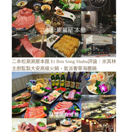
二本松涮涮屋本館 Er Ben Song Shabu評論｜米其林
主廚監製大安高級火鍋，氣派奢華海膽鍋