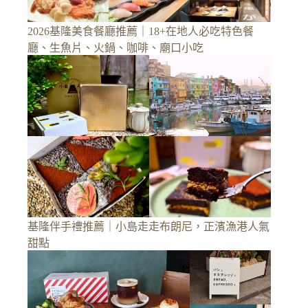
2026基隆美食餐廳推薦｜18+在地人必吃特色餐
廳、生魚片、火鍋、咖啡、廟口小吃
基隆伴手禮推薦｜小島走走布朗尼，正濱漁港人氣
甜點