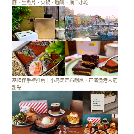
廳、生魚片、火鍋、咖啡、廟口小吃
基隆伴手禮推薦｜小島走走布朗尼，正濱漁港人氣
甜點