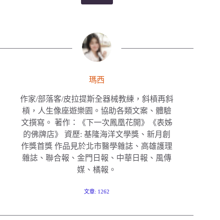
瑪西
作家/部落客/皮拉提斯全器械教練，斜槓再斜
槓，人生像座遊樂園。協助各類文案、體驗
文撰寫。 著作：《下一次鳳凰花開》《表姊
的佛牌店》 資歷: 基隆海洋文學獎、新月創
作獎首獎 作品見於北市醫學雜誌、高雄護理
雜誌、聯合報、金門日報、中華日報、風傳
媒、橘報。
文章: 1262