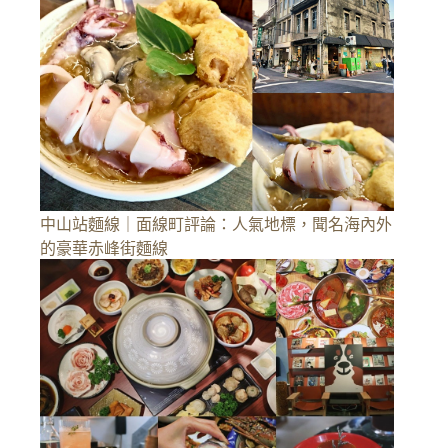
中山站麵線｜面線町評論：人氣地標，聞名海內外
的豪華赤峰街麵線