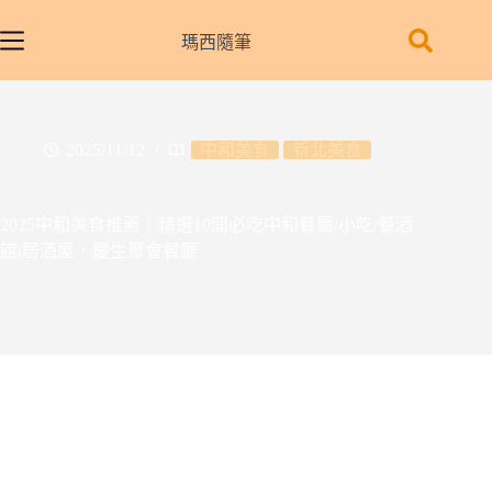
跳
至
瑪西隨筆
主
要
內
容
2025/11/12
中和美食
新北美食
2025中和美食推薦｜精選10間必吃中和餐廳/小吃/餐酒
館/居酒屋，慶生聚會餐廳