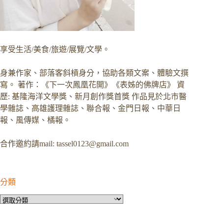
享受生活/美食/旅遊/展覽/文學。
身兼作家、部落客斜槓身分，協助各類文案、體驗文撰
寫。 著作：《下一次鳳凰花開》《表姊的佛牌店》 資
歷: 基隆海洋文學獎、新月創作獎首獎 作品見於北市醫
學雜誌、高雄護理雜誌、聯合報、金門日報、中華日
報、風傳媒、橘報。
合作邀約請mail:
tassel0123@gmail.com
分類
分
類