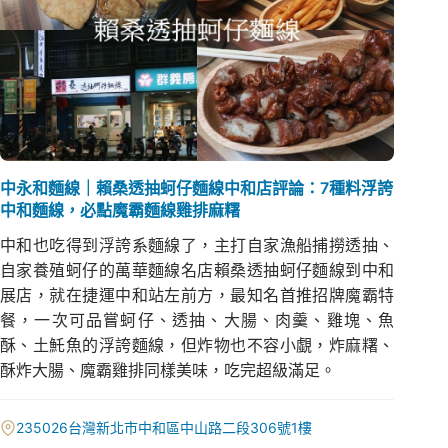
中永和麵線｜賴桑透抽蚵仔麵線中和店評論：7種料浮誇
中和麵線，必點魔霸麵線雞排麻糬
中和也吃得到浮誇系麵線了，主打自家漁船捕撈透抽、
自家養殖蚵仔的萬華麵線名店賴桑透抽蚵仔麵線到中和
展店，就在捷運中和站左前方，最知名首推招牌魔霸特
餐，一次可品嘗蚵仔、透抽、大腸、肉羹、雞塊、魚
酥、土魠魚的浮誇麵線，但炸物也不容小覷，炸麻糬、
酥炸大腸、魔霸雞排同樣美味，吃完超級滿足。
235026台灣新北市中和區中山路二段306號1樓