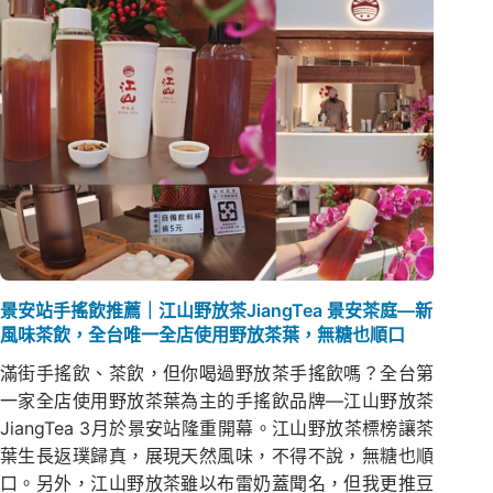
景安站手搖飲推薦｜江山野放茶JiangTea 景安茶庭—新
風味茶飲，全台唯一全店使用野放茶葉，無糖也順口
滿街手搖飲、茶飲，但你喝過野放茶手搖飲嗎？全台第
一家全店使用野放茶葉為主的手搖飲品牌—江山野放茶
JiangTea 3月於景安站隆重開幕。江山野放茶標榜讓茶
葉生長返璞歸真，展現天然風味，不得不說，無糖也順
口。另外，江山野放茶雖以布雷奶蓋聞名，但我更推豆