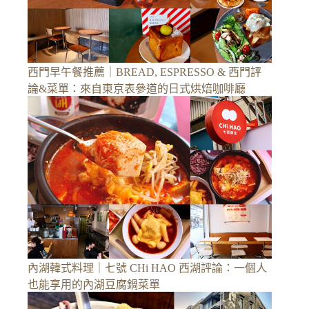
西門早午餐推薦｜BREAD, ESPRESSO & 西門評
論&菜單：來自東京表參道的日式烘焙咖啡廳
內湖韓式料理｜七號 CHi HAO 西湖評論：一個人
也能享用的內湖豆腐鍋菜單