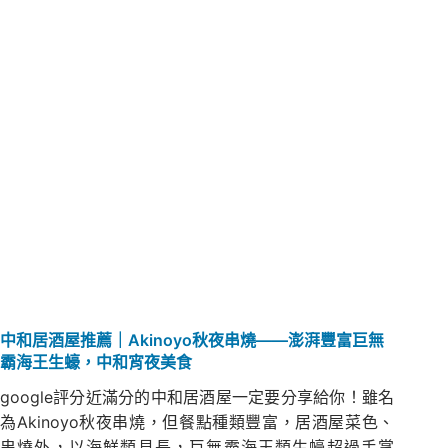
中和居酒屋推薦｜Akinoyo秋夜串燒——澎湃豐富巨無
霸海王生蠔，中和宵夜美食
google評分近滿分的中和居酒屋一定要分享給你！雖名
為Akinoyo秋夜串燒，但餐點種類豐富，居酒屋菜色、
串燒外，以海鮮類見長，巨無霸海王類生蠔超過手掌