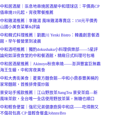
中和居酒屋｜柒息地串燒居酒屋中和環球店：平價高CP
值串燒19元起，宵夜聚餐推薦
中和雞湯推薦｜享雞湯 風味雞湯專賣店：150元平價秀
山國小美食菜單&評論
中和韓式料理推薦｜劉震川 Yenki Bistro：韓義創意餐酒
館，早午餐營業到凌晨
中和酒吧推薦｜獨酌dokushaku小料理俱樂部——5星評
論宛如深夜食堂的中和餐酒館，精緻日式料理可包場
中和居酒屋推薦｜Akinoyo秋夜串燒——澎湃豐富巨無霸
海王生蠔，中和宵夜美食
中和大勇街美食｜菱東方麵食館—中和小鼎泰豐美稱的
家常麵館，首推排骨蛋炒飯
景安站手搖飲推薦｜江山野放茶JiangTea 景安茶庭—新
風味茶飲，全台唯一全店使用野放茶葉，無糖也順口
中和輕食便當｜強尼兄弟健康廚房中和店——吃得飽又
不傷荷包高 CP 值輕食餐盒JohnnyBro