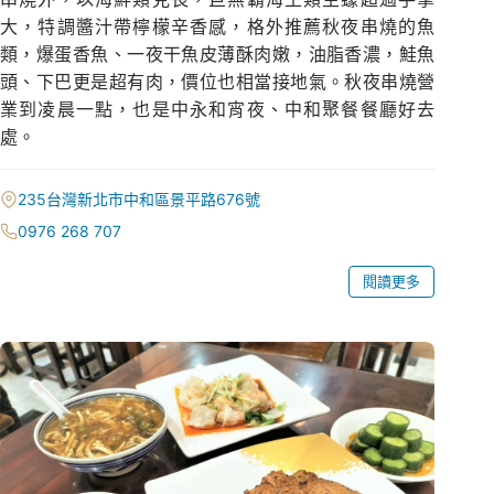
大，特調醬汁帶檸檬辛香感，格外推薦秋夜串燒的魚
類，爆蛋香魚、一夜干魚皮薄酥肉嫩，油脂香濃，鮭魚
頭、下巴更是超有肉，價位也相當接地氣。秋夜串燒營
業到凌晨一點，也是中永和宵夜、中和聚餐餐廳好去
處。
235台灣新北市中和區景平路676號
0976 268 707
閱讀更多