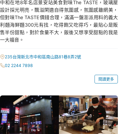
中和在地8年名店景安站美食對味The TASTE，玻璃屋
設計採光明亮，飄溢閑適自得氛圍感，氛圍感雖網美，
但對味The TASTE價錢合理，滿滿一盤澎派用料的義大
利麵海鮮麵300元有找，吃得飽又吃得巧，最貼心是販
售半份甜點，對於食量不大，飯後又想享受甜點的我是
一大福音。
235台灣新北市中和區南山路81巷8弄2號
02 2244 7898
閱讀更多