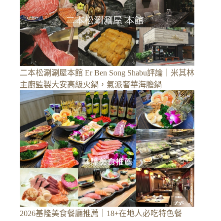
二本松涮涮屋本館 Er Ben Song Shabu評論｜米其林
主廚監製大安高級火鍋，氣派奢華海膽鍋
2026基隆美食餐廳推薦｜18+在地人必吃特色餐