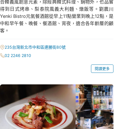
合韓義風創意元素，除經典韓式料理、鍋物外，也品嘗
得到日式烤串、梨泰院風義大利麵、燉飯等。劉震川
Yenki Bistro元氣餐酒館從早上11點營業到晚上12點，是
中和早午餐、晚餐、餐酒館、宵夜，適合各年齡層的顧
客。
235台灣新北市中和區連勝街80號
02 2246 2810
閱讀更多