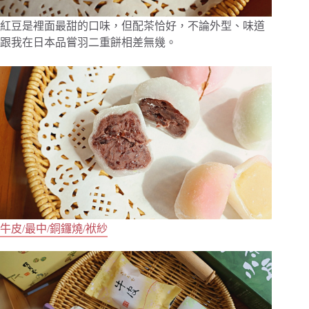
紅豆是裡面最甜的口味，但配茶恰好，不論外型、味道
跟我在日本品嘗羽二重餅相差無幾。
牛皮/最中/銅鑼燒/袱紗