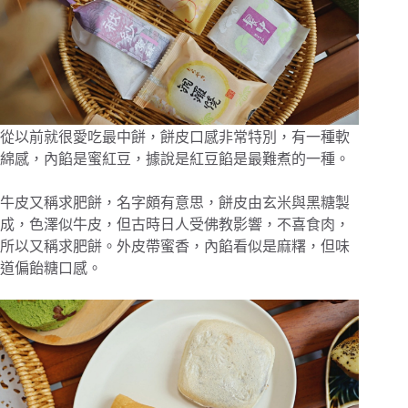
從以前就很愛吃最中餅，餅皮口感非常特別，有一種軟
綿感，內餡是蜜紅豆，據說是紅豆餡是最難煮的一種。
牛皮又稱求肥餅，名字頗有意思，餅皮由玄米與黑糖製
成，色澤似牛皮，但古時日人受佛教影響，不喜食肉，
所以又稱求肥餅。外皮帶蜜香，內餡看似是麻糬，但味
道偏飴糖口感。