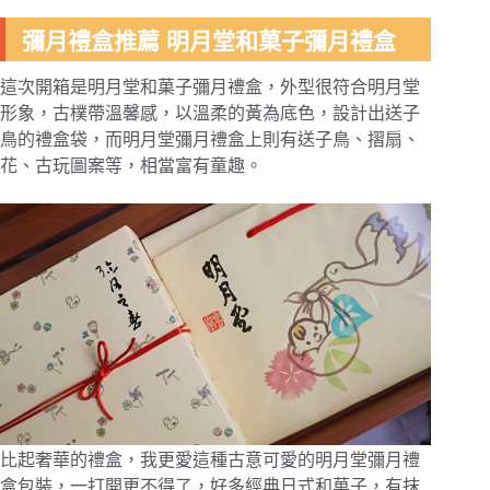
彌月禮盒推薦 明月堂和菓子彌月禮盒
這次開箱是明月堂和菓子彌月禮盒，外型很符合明月堂
形象，古樸帶溫馨感，以溫柔的黃為底色，設計出送子
鳥的禮盒袋，而明月堂彌月禮盒上則有送子鳥、摺扇、
花、古玩圖案等，相當富有童趣。
比起奢華的禮盒，我更愛這種古意可愛的明月堂彌月禮
盒包裝，一打開更不得了，好多經典日式和菓子，有抹