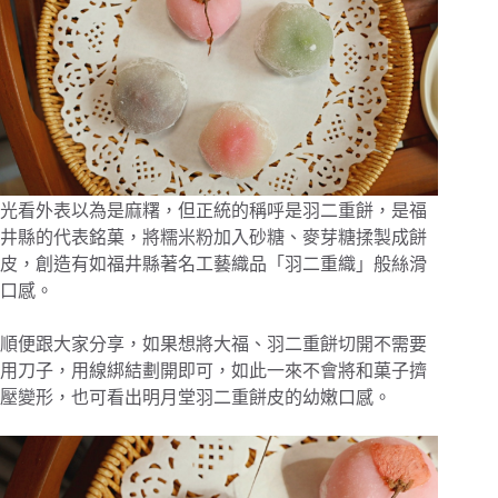
光看外表以為是麻糬，但正統的稱呼是羽二重餅，是福
井縣的代表銘菓，將糯米粉加入砂糖、麥芽糖揉製成餅
皮，創造有如福井縣著名工藝織品「羽二重織」般絲滑
口感。
順便跟大家分享，如果想將大福、羽二重餅切開不需要
用刀子，用線綁結劃開即可，如此一來不會將和菓子擠
壓變形，也可看出明月堂羽二重餅皮的幼嫩口感。