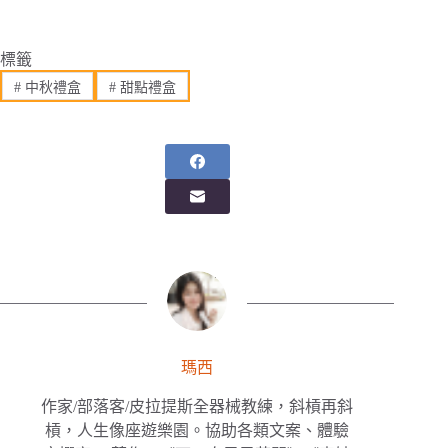
標籤
#
中秋禮盒
#
甜點禮盒
瑪西
作家/部落客/皮拉提斯全器械教練，斜槓再斜
槓，人生像座遊樂園。協助各類文案、體驗