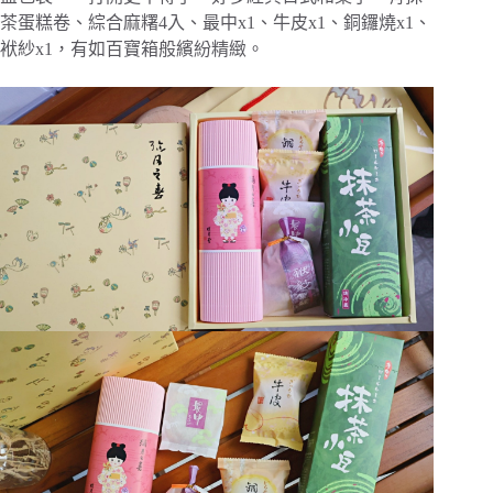
茶蛋糕卷、綜合麻糬4入、最中x1、牛皮x1、銅鑼燒x1、
袱紗x1，有如百寶箱般繽紛精緻。