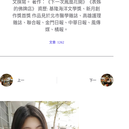
文撰寫。 著作：《下一次鳳凰花開》《表姊
的佛牌店》 資歷: 基隆海洋文學獎、新月創
作獎首獎 作品見於北市醫學雜誌、高雄護理
雜誌、聯合報、金門日報、中華日報、風傳
媒、橘報。
文章: 1262
上一
下一