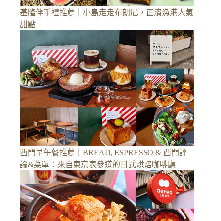
基隆伴手禮推薦｜小島走走布朗尼，正濱漁港人氣
甜點
西門早午餐推薦｜BREAD, ESPRESSO & 西門評
論&菜單：來自東京表參道的日式烘焙咖啡廳