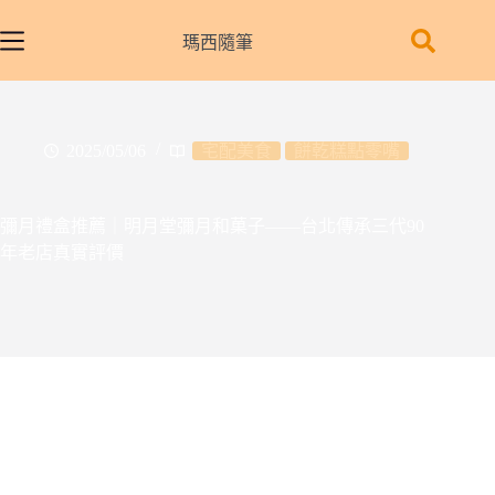
跳
至
瑪西隨筆
主
要
內
容
2025/05/06
宅配美食
餅乾糕點零嘴
彌月禮盒推薦｜明月堂彌月和菓子——台北傳承三代90
年老店真實評價