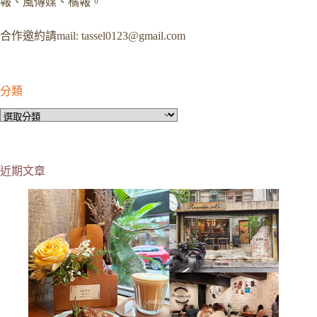
報、風傳媒、橘報。
合作邀約請mail:
tassel0123@gmail.com
分類
分
類
近期文章