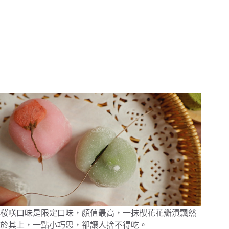
桜咲口味是限定口味，顏值最高，一抹櫻花花瓣漬飄然
於其上，一點小巧思，卻讓人捨不得吃。