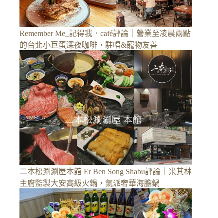
Remember Me_記得我．café評論｜營業至凌晨兩點
的台北小巨蛋深夜咖啡，駐唱&寵物友善
二本松涮涮屋本館 Er Ben Song Shabu評論｜米其林
主廚監製大安高級火鍋，氣派奢華海膽鍋