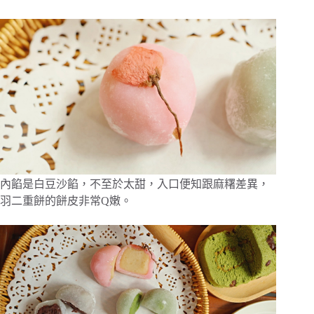
內餡是白豆沙餡，不至於太甜，入口便知跟麻糬差異，
羽二重餅的餅皮非常Q嫩。