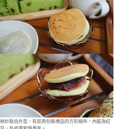
袱紗取自外型，有如用包裝禮品的方形絹布，內餡為紅
豆，外皮帶紫酥香氣。