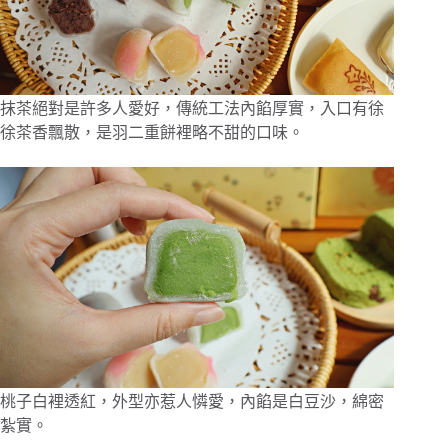
抹茶絕對是許多人愛好，傳統工法內餡厚實，入口有徐
徐茶香飄散，是羽二重餅裡略不甜的口味。
桃子白裡透紅，外型亦惹人憐愛，內餡是白豆沙，綿密
紮實。