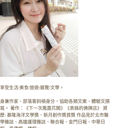
享受生活/美食/旅遊/展覽/文學。
身兼作家、部落客斜槓身分，協助各類文案、體驗文撰
寫。 著作：《下一次鳳凰花開》《表姊的佛牌店》 資
歷: 基隆海洋文學獎、新月創作獎首獎 作品見於北市醫
學雜誌、高雄護理雜誌、聯合報、金門日報、中華日