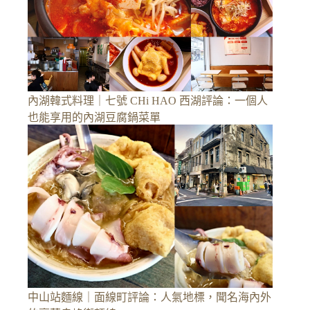
內湖韓式料理｜七號 CHi HAO 西湖評論：一個人
也能享用的內湖豆腐鍋菜單
中山站麵線｜面線町評論：人氣地標，聞名海內外