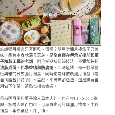
誰說彌月禮盒只有餅乾、蛋糕？明月堂彌月禮盒不只美
味，品牌本身就深具意義，是
全台僅存傳承光復前和菓
子精製工藝的老舖
，明月堂堅持傳統技法，
不添加任何
油脂成份、化學香精和防腐劑
，口味道地，是一款帶精
緻典雅的日式彌月禮盒，同時也是林依晨彌月禮盒（是
自掏腰包非贊助）。當然，平時年節送禮，還是購買自
用做下午茶、茶點也相當合適。
目前明月堂和菓子除三重本店外，也有金山、SOGO復
興、板橋大遠百門市，可單買也可訂購彌月禮盒、中秋
禮盒、年節禮盒、伴手禮。