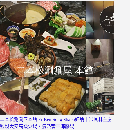
二本松涮涮屋本館 Er Ben Song Shabu評論｜米其林主廚
監製大安高級火鍋，氣派奢華海膽鍋