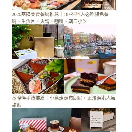
2026基隆美食餐廳推薦｜18+在地人必吃特色餐
廳、生魚片、火鍋、咖啡、廟口小吃
基隆伴手禮推薦｜小島走走布朗尼，正濱漁港人氣
甜點