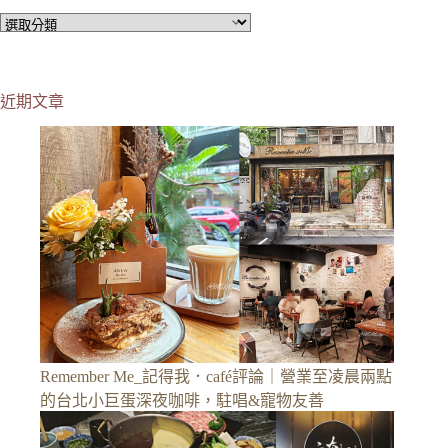
分
類
近期文章
Remember Me_記得我．café評論｜營業至凌晨兩點
的台北小巨蛋深夜咖啡，駐唱&寵物友善