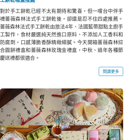
對於手工餅乾已經不太有期待和驚喜，但一嚐台中伴手
禮薔薇森林法式手工餅乾後，卻還是忍不住四處推薦。
薔薇森林法式手工餅乾由旅法4年、法國藍帶甜點主廚手
工製作，食材嚴選純天然進口原料、不添加人工香料和
防腐劑，口感薄脆香酥精緻細膩。今天開箱薔薇森林綜
合圓餅禮盒和薔薇森林玫瑰金禮盒，中秋、過年各種節
慶送禮都很適合。
閱讀更多