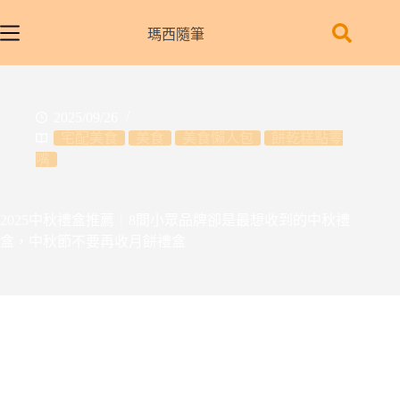
跳
至
瑪西隨筆
主
要
內
2025/09/26
容
宅配美食
美食
美食懶人包
餅乾糕點零
嘴
2025中秋禮盒推薦｜8間小眾品牌卻是最想收到的中秋禮
盒，中秋節不要再收月餅禮盒