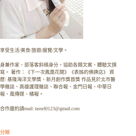
享受生活/美食/旅遊/展覽/文學。
身兼作家、部落客斜槓身分，協助各類文案、體驗文撰
寫。 著作：《下一次鳳凰花開》《表姊的佛牌店》 資
歷: 基隆海洋文學獎、新月創作獎首獎 作品見於北市醫
學雜誌、高雄護理雜誌、聯合報、金門日報、中華日
報、風傳媒、橘報。
合作邀約請mail:
tassel0123@gmail.com
分類