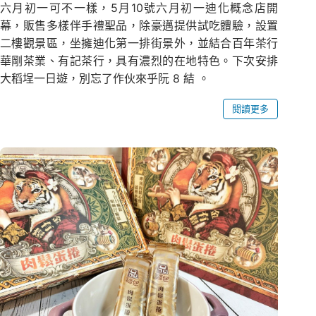
六月初一可不一樣，5月10號六月初一迪化概念店開
幕，販售多樣伴手禮聖品，除豪邁提供試吃體驗，設置
二樓觀景區，坐擁迪化第一排街景外，並結合百年茶行
華剛茶業、有記茶行，具有濃烈的在地特色。下次安排
大稻埕一日遊，別忘了作伙來乎阮 8 結 。
閱讀更多