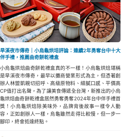
旱溪夜市傳奇｜小烏龜烘培評論：連續2年勇奪台中十大
伴手禮，推薦曲奇餅乾禮盒
小烏龜烘焙曲奇餅乾禮盒真的不一樣！小烏龜烘焙堪稱
是旱溪夜市傳奇，最早以攤商營業形式為主，但憑著創
辦人林盟凱親切招呼、高級原物料、細膩口感、平價高
CP值打出名聲，為了讓美食傳遞全台灣，新推出的小烏
龜烘焙曲奇餅乾禮盒居然勇奪勇奪2024年台中伴手禮首
獎！小烏龜烘焙除美味外，品牌背後故事一樣令人動
容，正如創辦人一樣，烏龜雖然走得比較慢，但一步一
腳印，終會抵達終點。