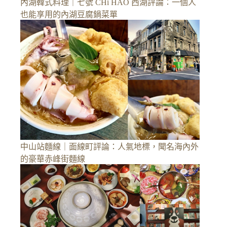
內湖韓式料理｜七號 CHi HAO 西湖評論：一個人
也能享用的內湖豆腐鍋菜單
中山站麵線｜面線町評論：人氣地標，聞名海內外
的豪華赤峰街麵線