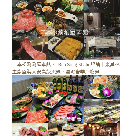
二本松涮涮屋本館 Er Ben Song Shabu評論｜米其林
主廚監製大安高級火鍋，氣派奢華海膽鍋