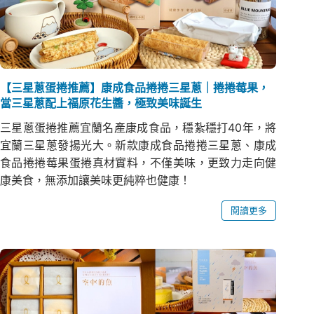
【三星蔥蛋捲推薦】康成食品捲捲三星蔥｜捲捲莓果，
當三星蔥配上福原花生醬，極致美味誕生
三星蔥蛋捲推薦宜蘭名產康成食品，穩紮穩打40年，將
宜蘭三星蔥發揚光大。新款康成食品捲捲三星蔥、康成
食品捲捲莓果蛋捲真材實料，不僅美味，更致力走向健
康美食，無添加讓美味更純粹也健康！
閱讀更多