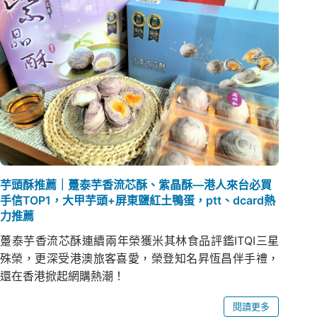
芋頭酥推薦｜躉泰芋香流芯酥、紫晶酥—港人來台必買
手信TOP1，大甲芋頭+屏東鹽紅土鴨蛋，ptt、dcard熱
力推薦
躉泰芋香流芯酥連續兩年榮獲米其林食品評鑑ITQI三星
殊榮，更深受港澳旅客喜愛，榮登知名昇恆昌伴手禮，
還在香港掀起網購熱潮！
閱讀更多