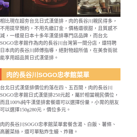
相比現在超夯台北日式漢堡排，肉的長谷川親民得多，
不用提早預約，不用先繳訂金，價格還很甜，且質感不
減，一樣是日本十多年漢堡排專門店品牌，而台北
SOGO忠孝館作為肉的長谷川台灣第一間分店，還特聘
日本肉的長谷川師傅指導，絕對物超所值，在美食街就
能享用超品質日式漢堡排。
肉的長谷川SOGO忠孝館菜單
台北日式漢堡排價位約落在四、五百間，肉的長谷川
SOGO忠孝館日式漢堡排250元起，屬於相當親民價位，
而且100%純牛漢堡排套餐還可以選擇份量，小胃的朋友
可以選擇150g280元，價位多元。
肉的長谷川SOGO忠孝館菜單套餐含湯、白飯、薯條、
高麗菜絲，還可單點炸生蠔、炸雞。