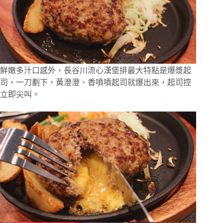
鮮嫩多汁口感外，長谷川流心漢堡排最大特點是爆漿起
司，一刀劃下，黃澄澄、香噴噴起司就爆出來，起司控
立即尖叫。