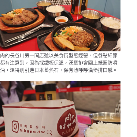
肉的長谷川第一間店雖以美食街型態經營，但餐點細節
都有注意到，因為採鐵板保溫，漢堡排會圍上紙圈防噴
油，還特別引進日本蓄熱石，保有熱呼呼漢堡排口感。