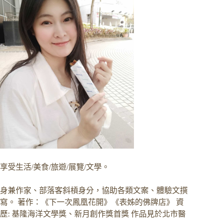
享受生活/美食/旅遊/展覽/文學。
身兼作家、部落客斜槓身分，協助各類文案、體驗文撰
寫。 著作：《下一次鳳凰花開》《表姊的佛牌店》 資
歷: 基隆海洋文學獎、新月創作獎首獎 作品見於北市醫