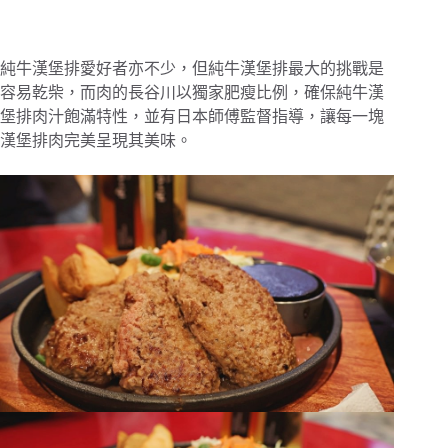
純牛漢堡排愛好者亦不少，但純牛漢堡排最大的挑戰是
容易乾柴，而肉的長谷川以獨家肥瘦比例，確保純牛漢
堡排肉汁飽滿特性，並有日本師傅監督指導，讓每一塊
漢堡排肉完美呈現其美味。