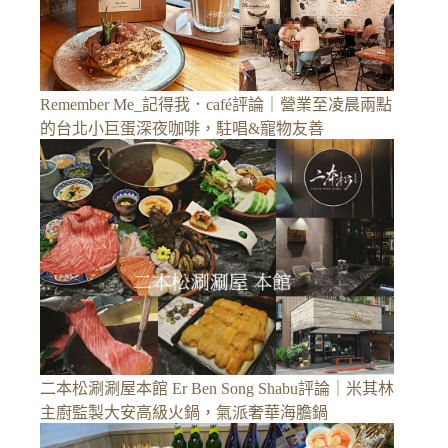
Remember Me_記得我．café評論｜營業至凌晨兩點
的台北小巨蛋深夜咖啡，駐唱&寵物友善
二本松涮涮屋本館 Er Ben Song Shabu評論｜米其林
主廚監製大安高級火鍋，氣派奢華海膽鍋