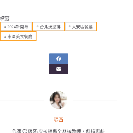
標籤
#
2024新開幕
#
台北漢堡排
#
大安區餐廳
#
東區美食餐廳
瑪西
作家/部落客/皮拉提斯全器械教練，斜槓再斜