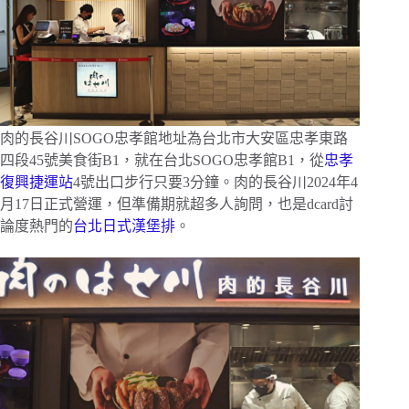
肉的長谷川SOGO忠孝館地址為台北市大安區忠孝東路
四段45號美食街B1，就在台北SOGO忠孝館B1，從
忠孝
復興捷運站
4號出口步行只要3分鐘。肉的長谷川2024年4
月17日正式營運，但準備期就超多人詢問，也是dcard討
論度熱門的
台北日式漢堡排
。