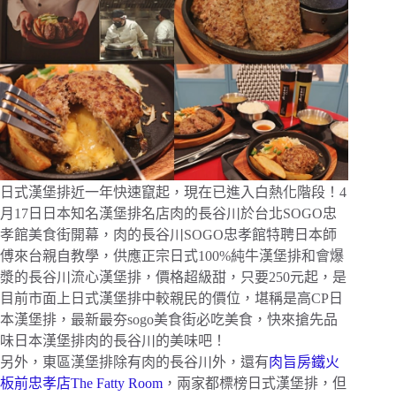
日式漢堡排近一年快速竄起，現在已進入白熱化階段！4
月17日日本知名漢堡排名店肉的長谷川於台北SOGO忠
孝館美食街開幕，肉的長谷川SOGO忠孝館特聘日本師
傅來台親自教學，供應正宗日式100%純牛漢堡排和會爆
漿的長谷川流心漢堡排，價格超級甜，只要250元起，是
目前市面上日式漢堡排中較親民的價位，堪稱是高CP日
本漢堡排，最新最夯sogo美食街必吃美食，快來搶先品
味日本漢堡排肉的長谷川的美味吧！
另外，東區漢堡排除有肉的長谷川外，還有
肉旨房鐵火
板前忠孝店The Fatty Room
，兩家都標榜日式漢堡排，但