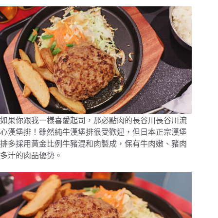
如果你跟我一樣喜愛起司，那必點肉的長谷川長谷川流
心漢堡排！雖然純牛漢堡排很受歡迎，但日本正宗漢堡
排多採用黃金比例牛豬混和肉製成，保有牛肉嫩、豬肉
多汁的肉品優勢。