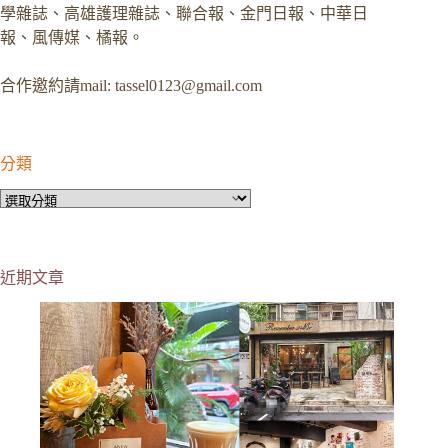
學雜誌、高雄護理雜誌、聯合報、金門日報、中華日
報、風傳媒、橘報。
合作邀約請mail:
tassel0123@gmail.com
分類
分
類
近期文章