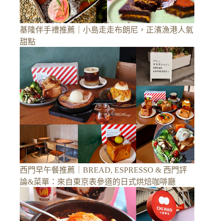
基隆伴手禮推薦｜小島走走布朗尼，正濱漁港人氣
甜點
西門早午餐推薦｜BREAD, ESPRESSO & 西門評
論&菜單：來自東京表參道的日式烘焙咖啡廳