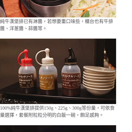
純牛漢堡排已有淋醬，若想要重口味些，櫃台也有牛排
醬、洋蔥醬、蒜醬等。
100%純牛漢堡排提供150g、225g、300g等份量，可依食
量選擇，套餐附粒粒分明的白飯一碗，飽足感夠。