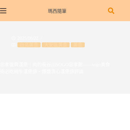
跳
至
瑪西隨筆
主
要
內
2025/06/22
容
台北美食
大安區美食
美食
忠孝復興漢堡｜肉的長谷川SOGO忠孝館——sogo美食
街必吃純牛漢堡排、爆漿流心漢堡排評論