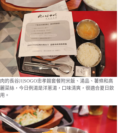
肉的長谷川SOGO忠孝館套餐附米飯、湯品、薯條和高
麗菜絲，今日例湯是洋蔥湯，口味清爽，很適合夏日飲
用。