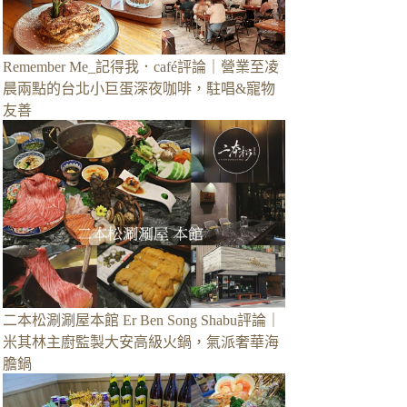
Remember Me_記得我．café評論｜營業至凌
晨兩點的台北小巨蛋深夜咖啡，駐唱&寵物
友善
二本松涮涮屋本館 Er Ben Song Shabu評論｜
米其林主廚監製大安高級火鍋，氣派奢華海
膽鍋