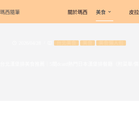
跳
至
瑪西隨筆
關於瑪西
美食
皮
主
要
內
容
2026/04/28
台北美食
美食
美食懶人包
台北漢堡排美食推薦｜5間dcard熱門日本漢堡排餐廳（附菜單/價