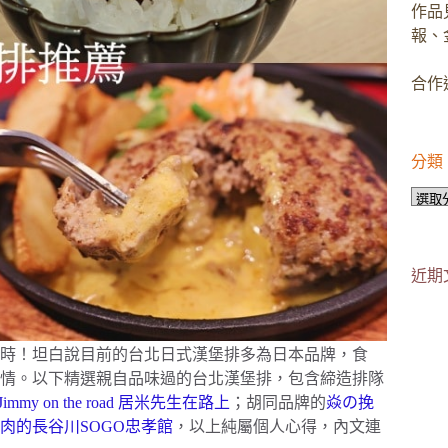
作品
報、
合作邀
分類
分
類
近期
小時！坦白說目前的台北日式漢堡排多為日本品牌，食
情。以下精選親自品味過的台北漢堡排，包含締造排隊
Jimmy on the road 居米先生在路上
；胡同品牌的
焱の挽
肉的長谷川SOGO忠孝館
，以上純屬個人心得，內文連