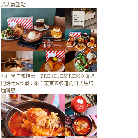
港人氣甜點
西門早午餐推薦｜BREAD, ESPRESSO & 西
門評論&菜單：來自東京表參道的日式烘焙
咖啡廳