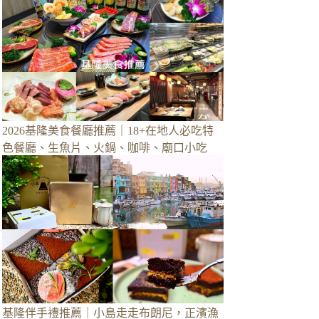
2026基隆美食餐廳推薦｜18+在地人必吃特
色餐廳、生魚片、火鍋、咖啡、廟口小吃
基隆伴手禮推薦｜小島走走布朗尼，正濱漁