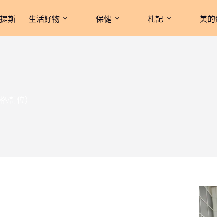
拉提斯
生活好物
保健
札記
美的
格/訂位）