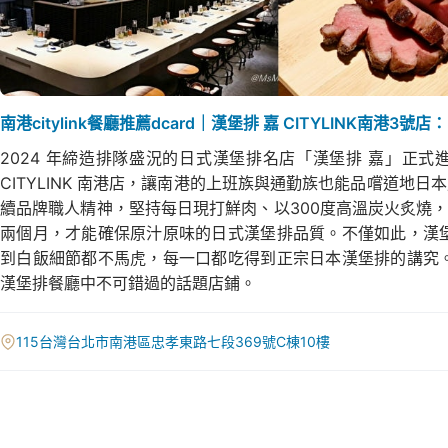
南港citylink餐廳推薦dcard｜漢堡排 嘉 CITYLINK南港3
2024 年締造排隊盛況的日式漢堡排名店「漢堡排 嘉」正
CITYLINK 南港店，讓南港的上班族與通勤族也能品嚐道地日本
續品牌職人精神，堅持每日現打鮮肉、以300度高溫炭火炙燒
兩個月，才能確保原汁原味的日式漢堡排品質。不僅如此，漢
到白飯細節都不馬虎，每一口都吃得到正宗日本漢堡排的講究
漢堡排餐廳中不可錯過的話題店鋪。
115台灣台北市南港區忠孝東路七段369號C棟10樓