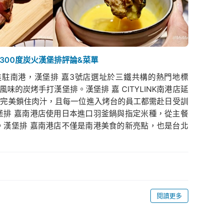
號店：300度炭火漢堡排評論&菜單
式進駐南港，漢堡排 嘉3號店選址於三鐵共構的熱門地標
風味的炭烤手打漢堡排。漢堡排 嘉 CITYLINK南港店延
，完美鎖住肉汁，且每一位進入烤台的員工都需赴日受訓
堡排 嘉南港店使用日本進口羽釜鍋與指定米種，從主餐
。漢堡排 嘉南港店不僅是南港美食的新亮點，也是台北
閱讀更多