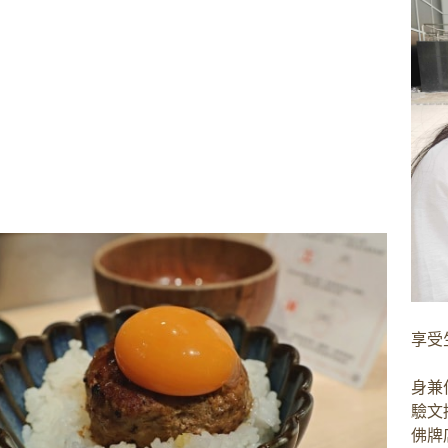
享受
身兼
驗文
佛牌