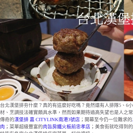
台北漢堡排夯什麼？真的有這麼好吃嗎？竟然還有人排隊5、6
材、烹調技法確實頗具水準，然而如果期待過高失望也是人之常
傳奇的
漢堡排 嘉 CITYLINK南港3號店
；開幕至今仍一位難求的
肉
；菜單超級豐富的
肉旨房鐵火板前忠孝店
；美食街就吃得到的