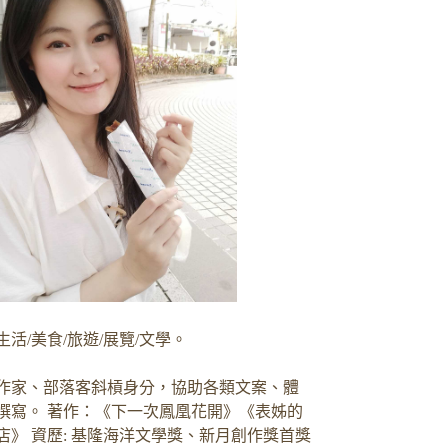
生活/美食/旅遊/展覽/文學。
作家、部落客斜槓身分，協助各類文案、體
撰寫。 著作：《下一次鳳凰花開》《表姊的
店》 資歷: 基隆海洋文學獎、新月創作獎首獎