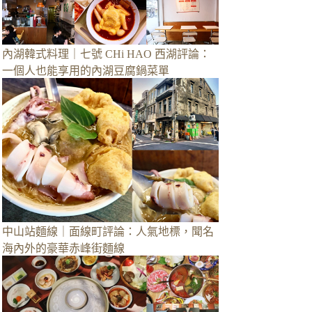
內湖韓式料理｜七號 CHi HAO 西湖評論：
一個人也能享用的內湖豆腐鍋菜單
中山站麵線｜面線町評論：人氣地標，聞名
海內外的豪華赤峰街麵線