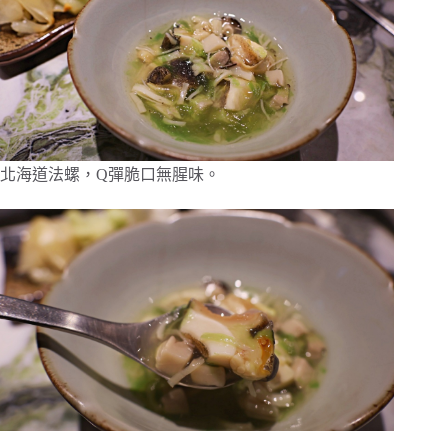
北海道法螺，Q彈脆口無腥味。