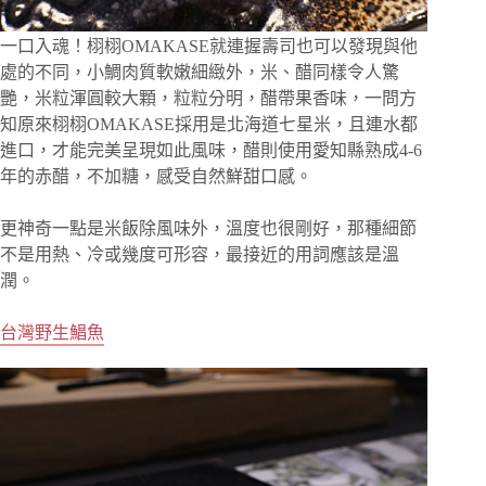
一口入魂！栩栩OMAKASE就連握壽司也可以發現與他
處的不同，小鯛肉質軟嫩細緻外，米、醋同樣令人驚
艷，米粒渾圓較大顆，粒粒分明，醋帶果香味，一問方
知原來栩栩OMAKASE採用是北海道七星米，且連水都
進口，才能完美呈現如此風味，醋則使用愛知縣熟成4-6
年的赤醋，不加糖，感受自然鮮甜口感。
更神奇一點是米飯除風味外，溫度也很剛好，那種細節
不是用熱、冷或幾度可形容，最接近的用詞應該是溫
潤。
台灣野生鯧魚