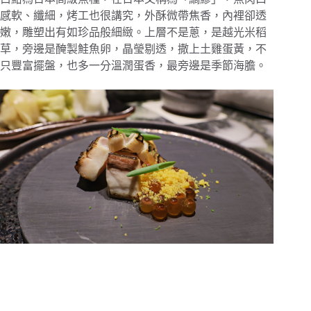
感軟、纖細，烤工也很講究，外酥微帶焦香，內裡卻透
嫩，雕塑出有如珍品般細緻。上層不是蔥，是越光米稻
草，旁邊是醃製鮭魚卵，晶瑩剔透，撒上土雞蛋黃，不
只豐富擺盤，也多一分溫潤蛋香，最旁邊是季節海膽。