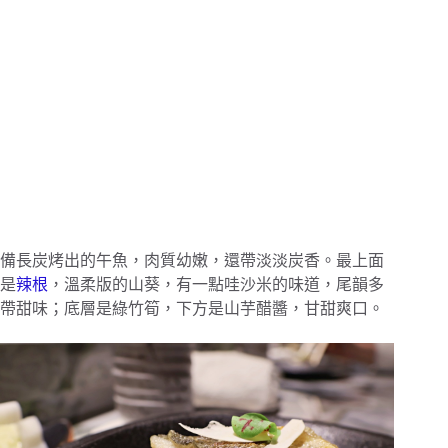
備長炭烤出的午魚，肉質幼嫩，還帶淡淡炭香。最上面
是
辣根
，溫柔版的山葵，有一點哇沙米的味道，尾韻多
帶甜味；底層是綠竹筍，下方是山芋醋醬，甘甜爽口。