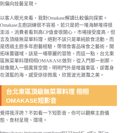
則偏向技藝呈現。
以客人眼光來看，我對Omakase解讀比較偏向探索。
Omakase主廚訓練很不容易，若只是把一堆海鮮堆得很
澎派，消費者看到高CP值會很開心，市場接受度高，但
言及頂級無菜單料理，絕對不該只是單純飲食活動，而
是透過主廚多年廚藝經驗，帶領食客品味食之藝術，開
拓味蕾疆域，該是一場華麗的冒險，而這一點，台北東
區無菜單料理栩栩OMAKASE做到，從入門那一剎那，
就像闖入一個異質空間，明明門外是喧囂東區，卻置身
在湛藍的海，感受徐徐微風，欣賞波光瀲灩之美。
台北東區頂級無菜單料理 栩栩
OMAKASE短影音
覺得我浮誇？不如看一下短影音，你可以觀察主廚儀
態、食材呈現、環境。
https://www.instagram.com/tassel0123/reel/C_glEy_BCer