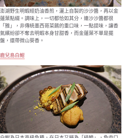
澎湖野生明蝦經奶油香煎，灑上自製的沙沙醬，再以金
蓮葉點綴。調味上，一切都恰如其分，連沙沙醬都很
「雅」，非傳統墨西哥菜餚的重口味，一點提味，讓香
氣繽紛卻不奪去明蝦本身甘甜香，而金蓮葉不單是擺
盤，還帶微山葵香。
鹿兒島白魽
白魽為日本高級魚種，在日本又稱為「縞鰺」，魚肉口