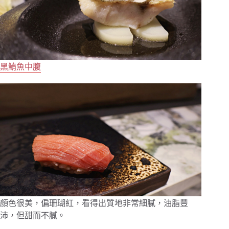
黑鮪魚中腹
顏色很美，偏珊瑚紅，看得出質地非常細膩，油脂豐
沛，但甜而不膩。