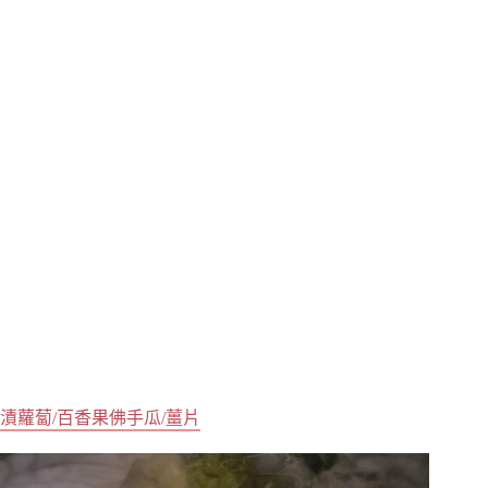
漬蘿蔔/百香果佛手瓜/薑片