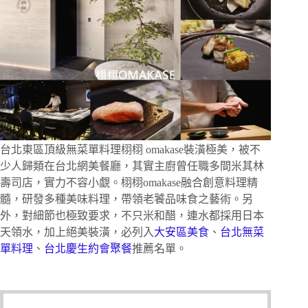
台北東區頂級無菜單料理栩栩 omakase裝潢極美，被不
少人歸類在台北網美餐廳，其實主廚曾任職多間米其林
壽司店，實力不容小覷。栩栩omakase融合創意料理精
髓，研發多種美味料理，帶領老饕品味食之藝術。另
外，對細節也極致要求，不只米和醋，連水都採用日本
天領水，加上絕美裝潢，必列入
大安區美食
、
台北無菜
單料理
、
台北慶生約會聚餐
推薦名單。