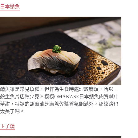
日本鯖魚
鯖魚雖是常見魚種，但作為生食時處理較麻煩，所以一
般生魚片店較少見。栩栩OMAKASE日本鯖魚肉質鹹中
帶甜，特調的胡麻油芝麻蔥佐醬香氣飽滿外，那紋路也
太美了吧。
玉子燒