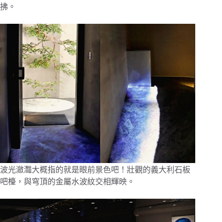
拂。
波光瀲灩大概指的就是眼前景色吧！壯觀的義大利石板
吧檯，與穹頂的金屬水波紋交相輝映。