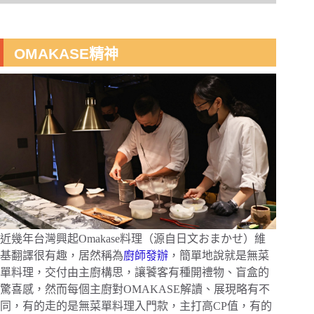
OMAKASE精神
近幾年台灣興起Omakase料理（源自日文おまかせ）維
基翻譯很有趣，居然稱為
廚師發辦
，簡單地說就是無菜
單料理，交付由主廚構思，讓饕客有種開禮物、盲盒的
驚喜感，然而每個主廚對OMAKASE解讀、展現略有不
同，有的走的是無菜單料理入門款，主打高CP值，有的