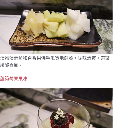
漬物漬蘿蔔和百香果佛手瓜質地鮮脆，調味清爽，帶微
果酸香氣。
蘆筍莓果果凍