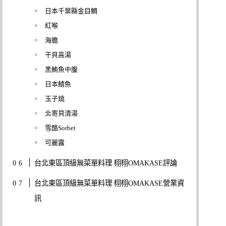
日本千葉縣金目鯛
紅喉
海膽
干貝高湯
黑鮪魚中腹
日本鯖魚
玉子燒
北寄貝清湯
雪酪Sorbet
可麗露
台北東區頂級無菜單料理 栩栩OMAKASE評論
台北東區頂級無菜單料理 栩栩OMAKASE營業資
訊