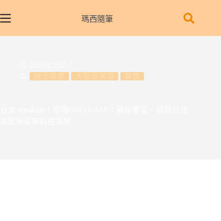
跳
至
瑪西隨筆
主
要
內
2025/12/02
容
台北美食
大安區美食
美食
台北 omakase｜栩栩OMAKASE：藝術饗宴，展現台北
東區無菜單料理美學