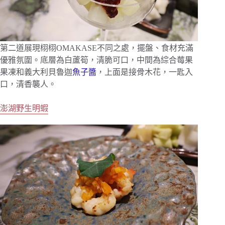
第二道展現栩栩OMAKASE不同之處，擺盤、食材充滿
優雅氛圍。底層為白蘆筍，清脆可口，中間為綜合莓果
果凍和義大利貝魯迦
魚子醬
，上面是接骨木花，一匙入
口，清香襲人。
澎湖野生明蝦