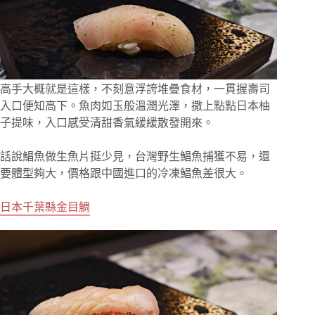
高手大概就是這樣，不刻意浮誇堆疊食材，一貫握壽司
入口便知高下。魚肉如玉般溫潤光澤，撒上點點日本柚
子提味，入口感受清甜香氣緩緩散發開來。
話說鯧魚做生魚片挺少見，台灣野生鯧魚捕獲不易，還
要體型夠大，價格跟中國進口的冷凍鯧魚差很大。
日本千葉縣金目鯛