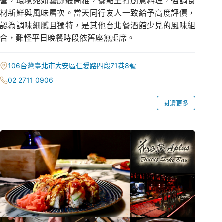
營，環境宛如藝廊般高雅，餐點主打創意料理，強調食
材新鮮與風味層次。當天同行友人一致給予高度評價，
認為調味細膩且獨特，是其他台北餐酒館少見的風味組
合，難怪平日晚餐時段依舊座無虛席。
106台灣臺北市大安區仁愛路四段71巷8號
02 2711 0906
閱讀更多