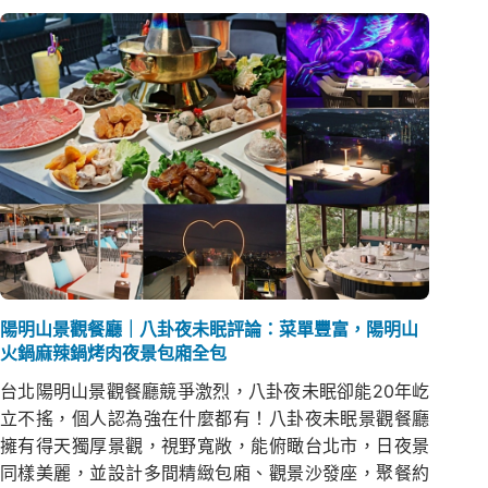
陽明山景觀餐廳｜八卦夜未眠評論：菜單豐富，陽明山
火鍋麻辣鍋烤肉夜景包廂全包
台北陽明山景觀餐廳競爭激烈，八卦夜未眠卻能20年屹
立不搖，個人認為強在什麼都有！八卦夜未眠景觀餐廳
擁有得天獨厚景觀，視野寬敞，能俯瞰台北市，日夜景
同樣美麗，並設計多間精緻包廂、觀景沙發座，聚餐約