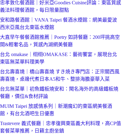
忠孝敦化餐酒館｜好米亞Goodies Cuisine評論：東區質感
義法料理餐酒館，每日限量甜點
安和路餐酒館｜VANA Taipei 餐酒水煙館：網美最愛波
西米亞風台北東區水煙館
大直早午餐餐酒館推薦｜Poetry 如詩餐廳：200坪挑高空
間&輕奢名品，質感內湖網美餐廳
台北 omakase｜栩栩OMAKASE：藝術饗宴，展現台北
東區無菜單料理美學
台北壽喜燒｜橋山壽喜燒 すき焼き專門店：正宗關西風
壽喜燒，桌邊代煮日本A5和牛、整排海膽豪華入菜
台北無菜單｜初魚鐵板燒安和：聞名海外的高級鐵板燒
餐廳，價位&食材評論
MUIM Taipei 放感情系列｜新潮魔幻的東區網美餐酒
館，有台北酒吧生日優惠
Trastevere 義式餐廳｜忠孝復興東區義大利料理，高CP值
套餐菜單推薦，日籍主廚坐鎮