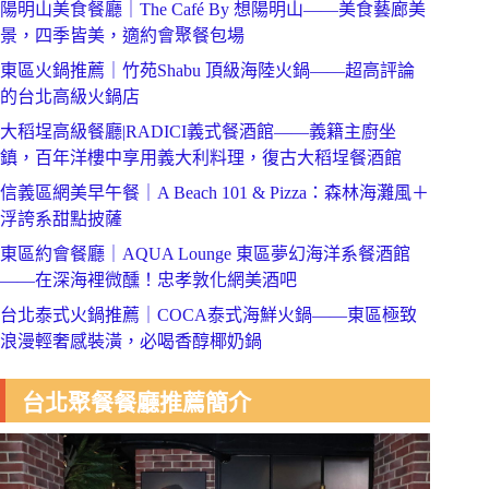
陽明山美食餐廳｜The Café By 想陽明山——美食藝廊美
景，四季皆美，適約會聚餐包場
東區火鍋推薦｜竹苑Shabu 頂級海陸火鍋——超高評論
的台北高級火鍋店
大稻埕高級餐廳|RADICI義式餐酒館——義籍主廚坐
鎮，百年洋樓中享用義大利料理，復古大稻埕餐酒館
信義區網美早午餐｜A Beach 101 & Pizza：森林海灘風＋
浮誇系甜點披薩
東區約會餐廳｜AQUA Lounge 東區夢幻海洋系餐酒館
——在深海裡微醺！忠孝敦化網美酒吧
台北泰式火鍋推薦｜COCA泰式海鮮火鍋——東區極致
浪漫輕奢感裝潢，必喝香醇椰奶鍋
台北聚餐餐廳推薦簡介