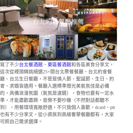
寫了不少
台北餐酒館
、
東區餐酒館
和各區美食分享文，
這次從裡頭精挑細選25+間台北聚餐餐廳、台北約會餐
廳、台北生日餐廳，不管是情人節、聖誕節、生日、約
會、求婚皆適用。餐廳入選標準燈光美氣氛佳是必備
的，具備浪漫氛圍（氣氛是濾鏡），食物也要有一定水
準，才能盡歡盡興，音樂不要吵雜（不然對話都聽不
到），用餐環境寬敞舒適，不只我個人喜歡，dcard、ptt
也有不少分享文，從小資族到高級奢華餐廳都有，大家
可照自己需求選擇。