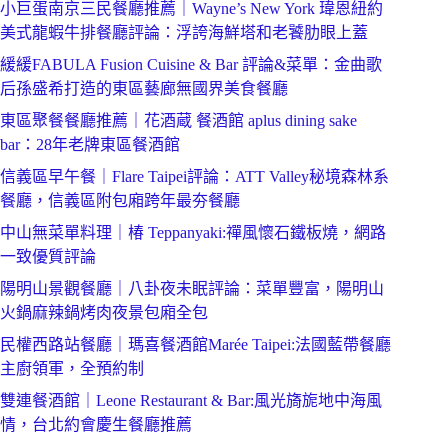
小巨蛋南京三民餐廳推薦｜Wayne’s New York 瑋恩紐約
美式龍蝦牛排餐廳評論：浮誇海鮮塔和老饕肋眼上蓋
緩緩FABULA Fusion Cuisine & Bar 評論&菜單：金曲歌
后孫盛希打造的東區藝廊無國界美食餐廳
東區聚餐餐廳推薦｜花酒蔵 餐酒館 aplus dining sake
bar：28年老牌東區餐酒館
信義區早午餐｜Flare Taipei評論：ATT Valley秘境森林系
餐廳，信義區附包廂跨年最夯餐廳
中山無菜單料理｜椿 Teppanyaki:禪風懷石鐵板燒，網路
一致優質評論
陽明山景觀餐廳｜八卦夜未眠評論：菜單豐富，陽明山
火鍋麻辣鍋烤肉夜景包廂全包
民權西路站餐廳｜瑪喜餐酒館Marée Taipei:法國藍帶餐廳
主廚領軍，全預約制
雙連餐酒館｜Leone Restaurant & Bar:風光旖旎地中海風
情，台北約會慶生餐廳推薦