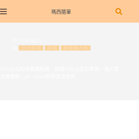
跳
至
瑪西隨筆
主
要
內
2026/06/23
容
台北美食
美食
美食懶人包
2026台北約會餐廳推薦｜精選30台北生日聚餐、情人節
求婚餐廳，ptt、dcard好評浪漫氣氛