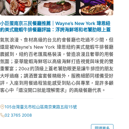
小巨蛋南京三民餐廳推薦｜Wayne’s New York 瑋恩紐
約美式龍蝦牛排餐廳評論：浮誇海鮮塔和老饕肋眼上蓋
氣氛浪漫、食材高級的台北約會餐廳也吃過不少間，但
還是被Wayne's New York 瑋恩紐約美式龍蝦牛排餐廳
震撼到，紐約百老匯風格裝潢，營造浪漫且奢華的用餐
氛圍；豪華龍蝦海鮮塔以高級海鮮打造視覺與味覺的雙
重饗宴；20oz的頂級上蓋老饕肋眼更是讓牛排控的朋友
大呼過癮；調酒豐富套餐精緻外，服務細節同樣備受好
評，入座到用餐過程皆能感受到貼心與專業，是許多顧
客心中「還沒開口就能理解需求」的高級餐廳代表。
105台灣臺北市松山區南京東路五段15號
02 3765 2008
閱讀更多