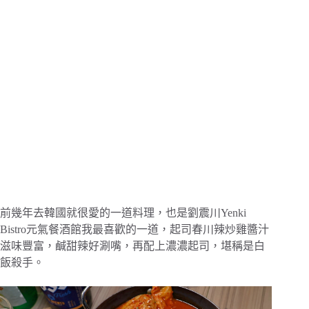
前幾年去韓國就很愛的一道料理，也是劉震川Yenki
Bistro元氣餐酒館我最喜歡的一道，起司春川辣炒雞醬汁
滋味豐富，鹹甜辣好涮嘴，再配上濃濃起司，堪稱是白
飯殺手。