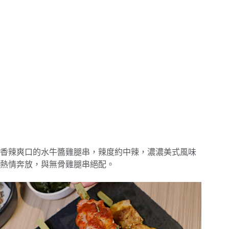
香辣爽口的水牛醬雞腿串，辣度約中辣，濃濃美式風味
熱情奔放，與無骨雞腿串絕配。