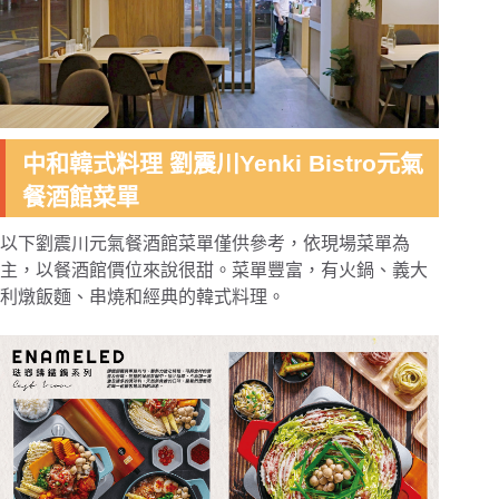
中和韓式料理 劉震川Yenki Bistro元氣
餐酒館菜單
以下劉震川元氣餐酒館菜單僅供參考，依現場菜單為
主，以餐酒館價位來說很甜。菜單豐富，有火鍋、義大
利燉飯麵、串燒和經典的韓式料理。