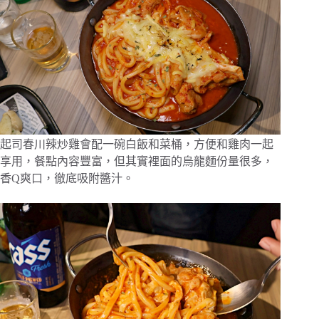
起司春川辣炒雞會配一碗白飯和菜桶，方便和雞肉一起
享用，餐點內容豐富，但其實裡面的烏龍麵份量很多，
香Q爽口，徹底吸附醬汁。