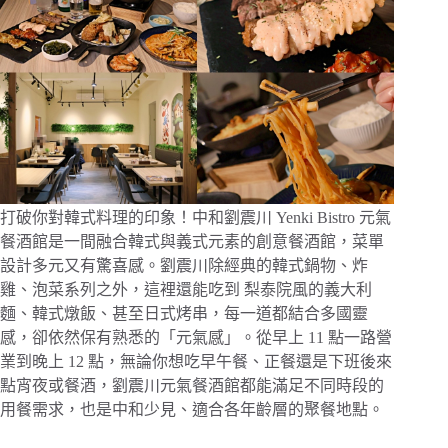
打破你對韓式料理的印象！中和劉震川 Yenki Bistro 元氣
餐酒館是一間融合韓式與義式元素的創意餐酒館，菜單
設計多元又有驚喜感。劉震川除經典的韓式鍋物、炸
雞、泡菜系列之外，這裡還能吃到 梨泰院風的義大利
麵、韓式燉飯、甚至日式烤串，每一道都結合多國靈
感，卻依然保有熟悉的「元氣感」。從早上 11 點一路營
業到晚上 12 點，無論你想吃早午餐、正餐還是下班後來
點宵夜或餐酒，劉震川元氣餐酒館都能滿足不同時段的
用餐需求，也是中和少見、適合各年齡層的聚餐地點。