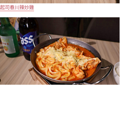
起司春川辣炒雞