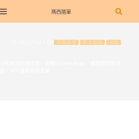
跳
至
瑪西隨筆
主
要
內
容
2025/07/13
中和美食
新北美食
美食
中和韓式料理推薦｜劉震川 Yenki Bistro：韓義創意餐酒
館，早午餐營業到凌晨