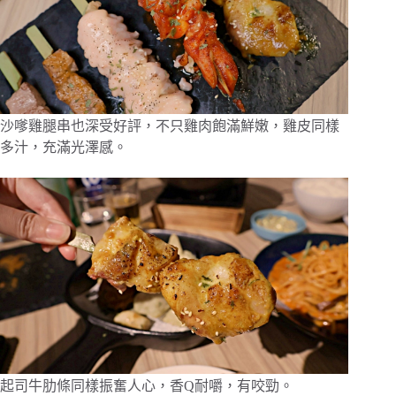
沙嗲雞腿串也深受好評，不只雞肉飽滿鮮嫩，雞皮同樣
多汁，充滿光澤感。
起司牛肋條同樣振奮人心，香Q耐嚼，有咬勁。