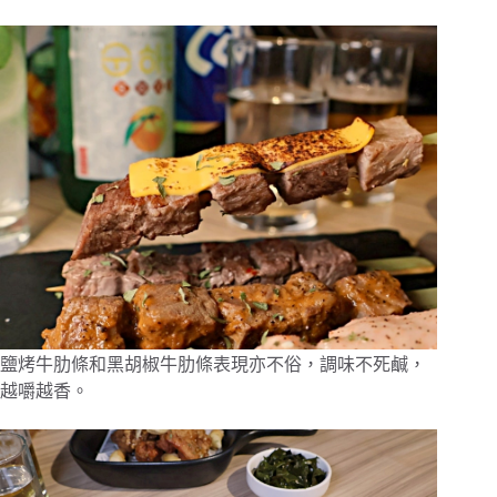
鹽烤牛肋條和黑胡椒牛肋條表現亦不俗，調味不死鹹，
越嚼越香。