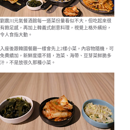
劉震川元氣餐酒館每一道菜份量看似不大，但吃起來很
有飽足感，再加上韓義式創意料理，視覺上格外繽紛，
令人食指大動。
入座後跟韓國餐廳一樣會先上2樣小菜，內容物隨機，可
免費續加，新鮮度還不錯，泡菜、海帶、豆芽菜鲜脆多
汁，不是放很久那種小菜。