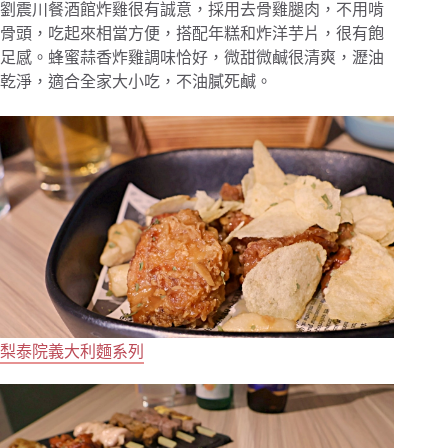
劉震川餐酒館炸雞很有誠意，採用去骨雞腿肉，不用啃
骨頭，吃起來相當方便，搭配年糕和炸洋芋片，很有飽
足感。蜂蜜蒜香炸雞調味恰好，微甜微鹹很清爽，瀝油
乾淨，適合全家大小吃，不油膩死鹹。
梨泰院義大利麵系列