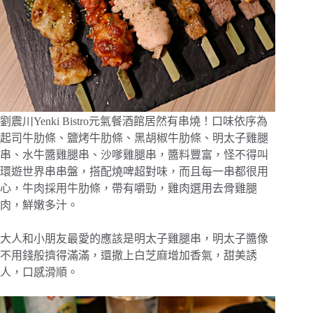
劉震川Yenki Bistro元氣餐酒館居然有串燒！口味依序為
起司牛肋條、鹽烤牛肋條、黑胡椒牛肋條、明太子雞腿
串、水牛醬雞腿串、沙嗲雞腿串，醬料豐富，怪不得叫
環遊世界串串盤，搭配燒啤超對味，而且每一串都很用
心，牛肉採用牛肋條，帶有嚼勁，雞肉選用去骨雞腿
肉，鮮嫩多汁。
大人和小朋友最愛的應該是明太子雞腿串，明太子醬像
不用錢般擠得滿滿，還撒上白芝麻增加香氣，甜美誘
人，口感滑順。