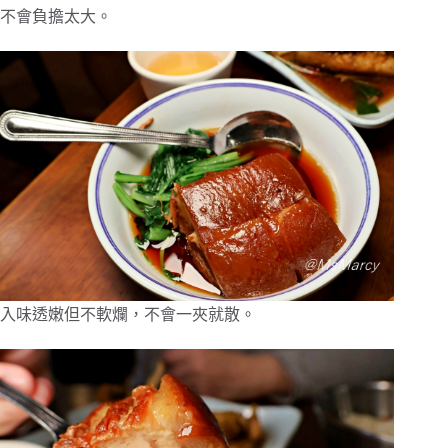
不會負擔太大。
入味透嫩但不軟爛，不會一夾就散。