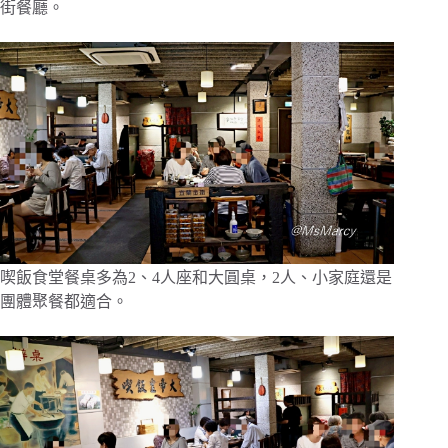
街餐廳。
喫飯食堂餐桌多為2、4人座和大圓桌，2人、小家庭還是
團體聚餐都適合。