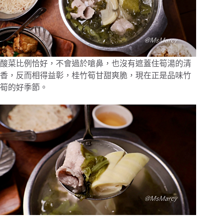
酸菜比例恰好，不會過於嗆鼻，也沒有遮蓋住筍湯的清
香，反而相得益彰，桂竹筍甘甜爽脆，現在正是品味竹
筍的好季節。