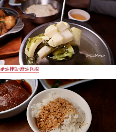
豬油拌飯/麻油麵線