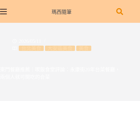
跳
至
瑪西隨筆
主
要
內
2026/05/11
容
台北美食
大安區美食
美食
東門餐廳推薦｜喫飯食堂評論：永康街20年台菜餐廳，
兩個人就可開吃的合菜