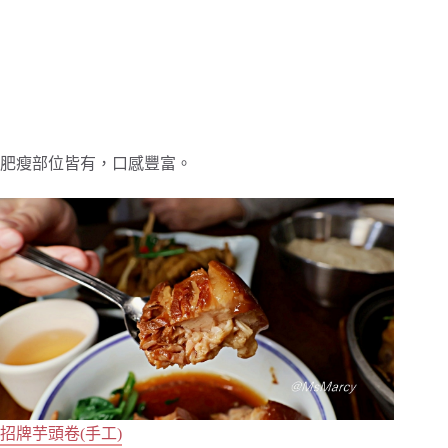
肥瘦部位皆有，口感豐富。
招牌芋頭卷(手工)