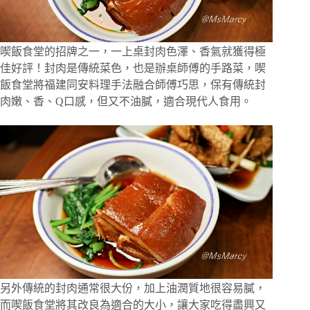
喫飯食堂的招牌之一，一上桌封肉色澤、香氣就獲得極
佳好評！封肉是傳統菜色，也是辦桌師傅的手路菜，喫
飯食堂將福建同安料理手法融合師傅巧思，保有傳統封
肉嫩、香、Q口感，但又不油膩，適合現代人食用。
另外傳統的封肉通常很大份，加上油潤質地很容易膩，
而喫飯食堂將其改良為適合的大小，讓大家吃得盡興又