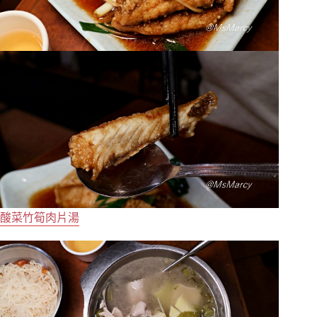
酸菜竹筍肉片湯