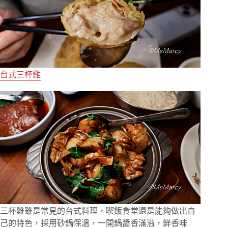
台式三杯雞
三杯雞雖是常見的台式料理，喫飯食堂還是能夠做出自
己的特色，採用砂鍋保溫，一開鍋醬香滿溢，鮮香味