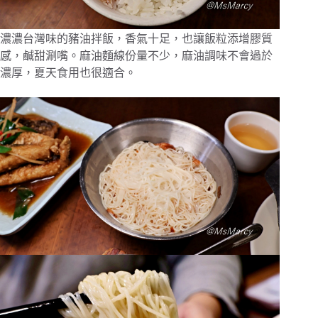
濃濃台灣味的豬油拌飯，香氣十足，也讓飯粒添增膠質
感，鹹甜涮嘴。麻油麵線份量不少，麻油調味不會過於
濃厚，夏天食用也很適合。