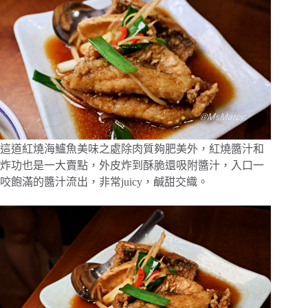
這道紅燒海鱸魚美味之處除肉質夠肥美外，紅燒醬汁和
炸功也是一大賣點，外皮炸到酥脆還吸附醬汁，入口一
咬飽滿的醬汁流出，非常juicy，鹹甜交織。