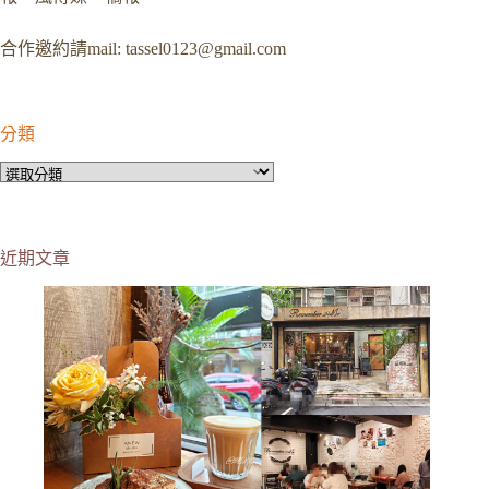
合作邀約請mail:
tassel0123@gmail.com
分類
分
類
近期文章