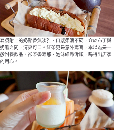
套餐附上的奶酪香氣淡雅，口感柔滑不硬，介於布丁與
奶酪之間，清爽可口。紅茶更是意外驚喜，本以為是一
般附餐飲品，卻茶香濃郁、泡沫細緻滑順，喝得出店家
的用心。