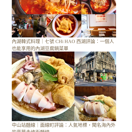
內湖韓式料理｜七號 CHi HAO 西湖評論：一個人
也能享用的內湖豆腐鍋菜單
中山站麵線｜面線町評論：人氣地標，聞名海內外