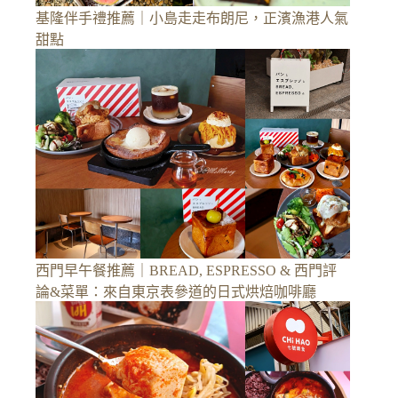
基隆伴手禮推薦｜小島走走布朗尼，正濱漁港人氣
甜點
西門早午餐推薦｜BREAD, ESPRESSO & 西門評
論&菜單：來自東京表參道的日式烘焙咖啡廳