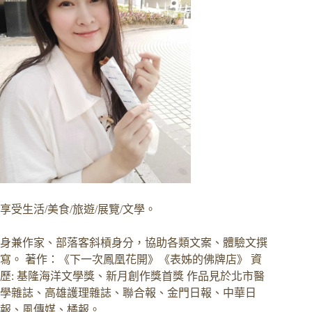
享受生活/美食/旅遊/展覽/文學。
身兼作家、部落客斜槓身分，協助各類文案、體驗文撰
寫。 著作：《下一次鳳凰花開》《表姊的佛牌店》 資
歷: 基隆海洋文學獎、新月創作獎首獎 作品見於北市醫
學雜誌、高雄護理雜誌、聯合報、金門日報、中華日
報、風傳媒、橘報。