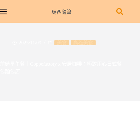
跳
至
瑪西隨筆
主
要
內
容
2025/11/09
美食
高雄美食
前鎮早午餐｜Coppefactory x 安居咖啡：極致用心日式餐
包麵包店