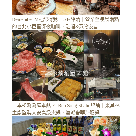
Remember Me_記得我．café評論｜營業至凌晨兩點
的台北小巨蛋深夜咖啡，駐唱&寵物友善
二本松涮涮屋本館 Er Ben Song Shabu評論｜米其林
主廚監製大安高級火鍋，氣派奢華海膽鍋