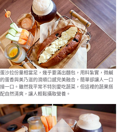
蛋沙拉份量相當足，幾乎要滿出麵包，用料紮實，微鹹
的蛋香與美乃滋的滑順口感完美融合，簡單卻讓人一口
接一口。雖然我平常不特別愛吃蔬菜，但這裡的蔬果搭
配自然清爽，讓人輕鬆攝取營養。