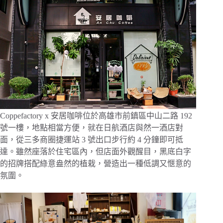
Coppefactory x 安居咖啡位於高雄市前鎮區中山二路 192
號一樓，地點相當方便，就在日航酒店與然一酒店對
面，從三多商圈捷運站 3 號出口步行約 4 分鐘即可抵
達。雖然座落於住宅區內，但店面外觀醒目，黑底白字
的招牌搭配綠意盎然的植栽，營造出一種低調又愜意的
氛圍。