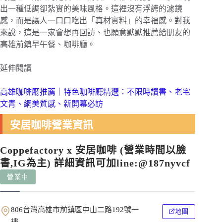
出一種低調卻紮實的美味風格。這裡沒有浮誇的濾鏡
感，而是讓人一口口吃出「真材實料」的幸福感。對我
來說，這是一家會想再回訪、也願意默默推薦給朋友的
高雄前鎮早午餐、咖啡廳。
延伸閱讀
高雄咖啡廳推薦｜特色咖啡廳精選：不限時讀書、老宅
文青、網美質感、新開幕必訪
安居咖啡營業資訊
Coppefactory x 安居咖啡 (營業時間以臉
書,IG為主) 詳細資訊可加line:@187nyvcf
營業中
806台灣高雄市前鎮區中山二路192號一
地圖
樓