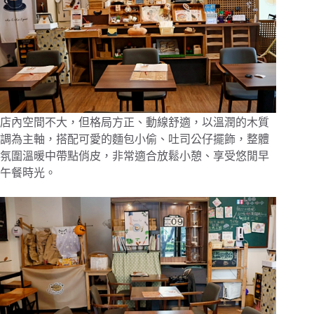
店內空間不大，但格局方正、動線舒適，以溫潤的木質
調為主軸，搭配可愛的麵包小偷、吐司公仔擺飾，整體
氛圍溫暖中帶點俏皮，非常適合放鬆小憩、享受悠閒早
午餐時光。