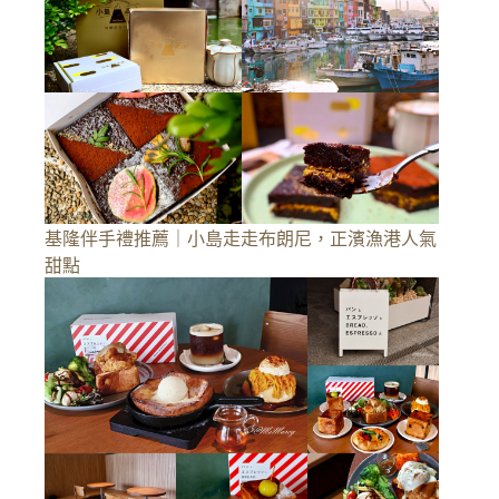
基隆伴手禮推薦｜小島走走布朗尼，正濱漁港人氣
甜點