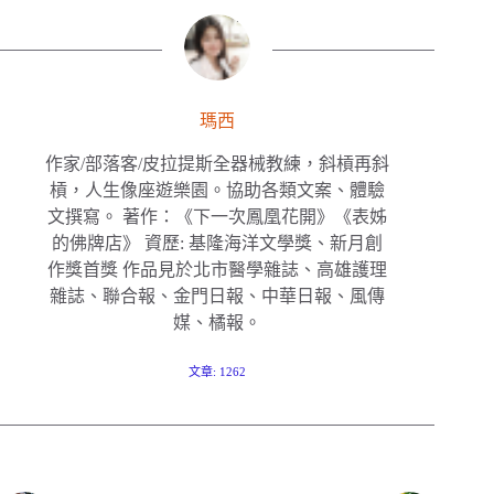
瑪西
作家/部落客/皮拉提斯全器械教練，斜槓再斜
槓，人生像座遊樂園。協助各類文案、體驗
文撰寫。 著作：《下一次鳳凰花開》《表姊
的佛牌店》 資歷: 基隆海洋文學獎、新月創
作獎首獎 作品見於北市醫學雜誌、高雄護理
雜誌、聯合報、金門日報、中華日報、風傳
媒、橘報。
文章: 1262