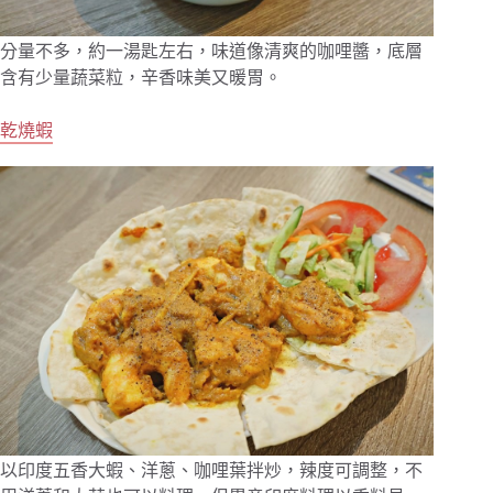
分量不多，約一湯匙左右，味道像清爽的咖哩醬，底層
含有少量蔬菜粒，辛香味美又暖胃。
乾燒蝦
以印度五香大蝦、洋蔥、咖哩葉拌炒，辣度可調整，不