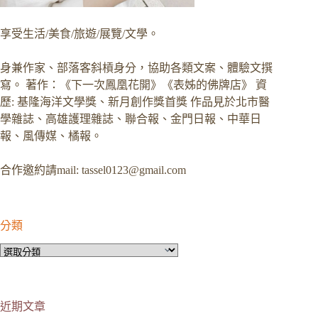
享受生活/美食/旅遊/展覽/文學。
身兼作家、部落客斜槓身分，協助各類文案、體驗文撰
寫。 著作：《下一次鳳凰花開》《表姊的佛牌店》 資
歷: 基隆海洋文學獎、新月創作獎首獎 作品見於北市醫
學雜誌、高雄護理雜誌、聯合報、金門日報、中華日
報、風傳媒、橘報。
合作邀約請mail:
tassel0123@gmail.com
分類
分
類
近期文章