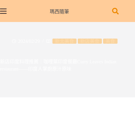
跳
至
瑪西隨筆
主
要
內
容
2024/02/29
新北美食
新店美食
美食
新店印度料理推薦｜咖哩葉印度餐廳Curry Leaves Indian
restaurant——印度人掌廚原汁原味