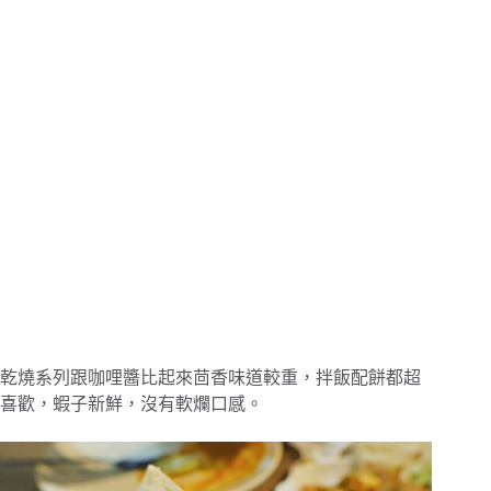
乾燒系列跟咖哩醬比起來茴香味道較重，拌飯配餅都超
喜歡，蝦子新鮮，沒有軟爛口感。