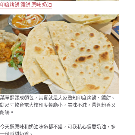
印度烤餅 饢餅 原味 奶油
菜單翻譯成麵包，其實就是大家熟知印度烤餅、饢餅。
餅尺寸較台電大樓印度餐廳小，美味不減，帶麵粉香又
耐嚼。
今天選原味和奶油味道都不錯，可我私心偏愛奶油，多
一份香甜奶香。