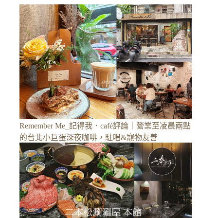
Remember Me_記得我．café評論｜營業至凌晨兩點
的台北小巨蛋深夜咖啡，駐唱&寵物友善