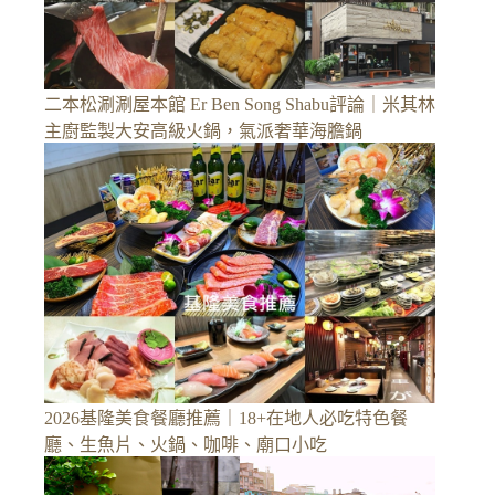
二本松涮涮屋本館 Er Ben Song Shabu評論｜米其林
主廚監製大安高級火鍋，氣派奢華海膽鍋
2026基隆美食餐廳推薦｜18+在地人必吃特色餐
廳、生魚片、火鍋、咖啡、廟口小吃