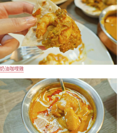
奶油咖哩雞