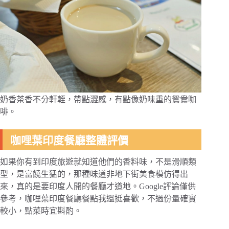
奶香茶香不分軒輊，帶點澀感，有點像奶味重的鴛鴦咖
啡。
咖哩葉印度餐廳整體評價
如果你有到印度旅遊就知道他們的香料味，不是滑順類
型，是富饒生猛的，那種味道非地下街美食模仿得出
來，真的是要印度人開的餐廳才道地。Google評論僅供
參考，咖哩葉印度餐廳餐點我還挺喜歡，不過份量確實
較小，點菜時宜斟酌。