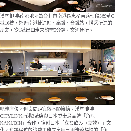
漢堡排 嘉南港地址為台北市南港區忠孝東路七段369號C
棟10樓，鄰近南港捷運站、高鐵、台鐵站，搭乘捷運的
朋友，從1號出口走來約需5分鐘，交通便捷。
吧檯座位，但桌間距寬敞不顯擁擠。漢堡排 嘉
CITYLINK南港3號店與日本威士忌品牌「角瓶
KAKUBIN」合作，復刻日本「立ち飲み（立飲）」文
化，也讓候位的消費主能先享用享用清涼暢快的「角