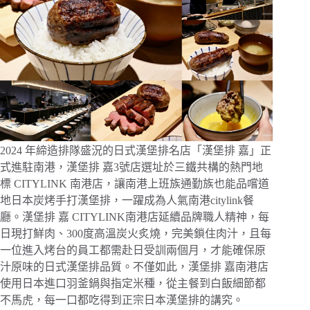
2024 年締造排隊盛況的日式漢堡排名店「漢堡排 嘉」正
式進駐南港，漢堡排 嘉3號店選址於三鐵共構的熱門地
標 CITYLINK 南港店，讓南港上班族通勤族也能品嚐道
地日本炭烤手打漢堡排，一躍成為人氣南港citylink餐
廳。漢堡排 嘉 CITYLINK南港店延續品牌職人精神，每
日現打鮮肉、300度高溫炭火炙燒，完美鎖住肉汁，且每
一位進入烤台的員工都需赴日受訓兩個月，才能確保原
汁原味的日式漢堡排品質。不僅如此，漢堡排 嘉南港店
使用日本進口羽釜鍋與指定米種，從主餐到白飯細節都
不馬虎，每一口都吃得到正宗日本漢堡排的講究。