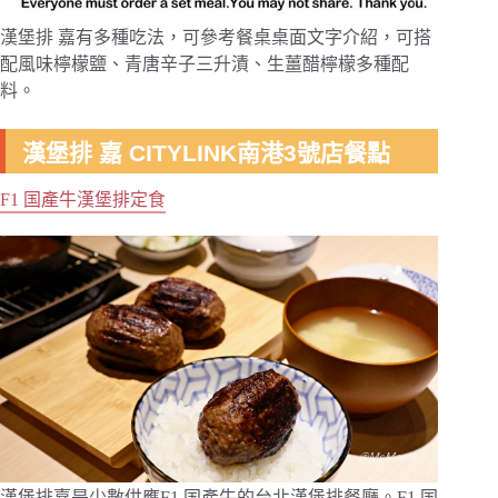
漢堡排 嘉有多種吃法，可參考餐桌桌面文字介紹，可搭
配風味檸檬鹽、青唐辛子三升漬、生薑醋檸檬多種配
料。
漢堡排 嘉 CITYLINK南港3號店餐點
F1 国產牛漢堡排定食
漢堡排嘉是少數供應F1 国產牛的台北漢堡排餐廳。F1 国