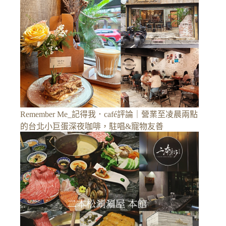
Remember Me_記得我．café評論｜營業至凌晨兩點
的台北小巨蛋深夜咖啡，駐唱&寵物友善