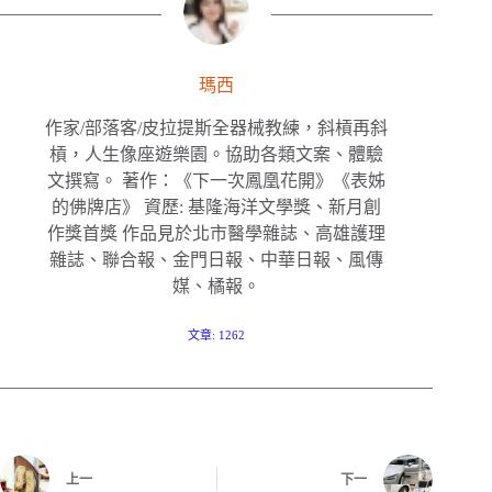
瑪西
作家/部落客/皮拉提斯全器械教練，斜槓再斜
槓，人生像座遊樂園。協助各類文案、體驗
文撰寫。 著作：《下一次鳳凰花開》《表姊
的佛牌店》 資歷: 基隆海洋文學獎、新月創
作獎首獎 作品見於北市醫學雜誌、高雄護理
雜誌、聯合報、金門日報、中華日報、風傳
媒、橘報。
文章: 1262
上一
下一