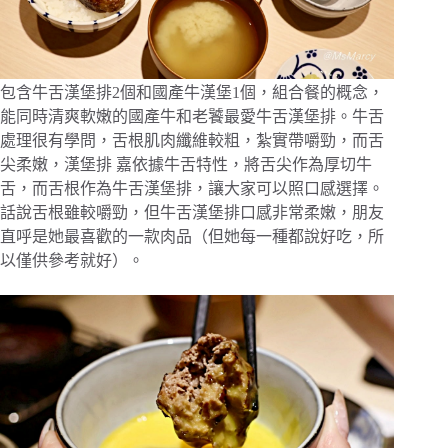
包含牛舌漢堡排2個和國產牛漢堡1個，組合餐的概念，
能同時清爽軟嫩的國產牛和老饕最愛牛舌漢堡排。牛舌
處理很有學問，舌根肌肉纖維較粗，紮實帶嚼勁，而舌
尖柔嫩，漢堡排 嘉依據牛舌特性，將舌尖作為厚切牛
舌，而舌根作為牛舌漢堡排，讓大家可以照口感選擇。
話說舌根雖較嚼勁，但牛舌漢堡排口感非常柔嫩，朋友
直呼是她最喜歡的一款肉品（但她每一種都說好吃，所
以僅供參考就好）。