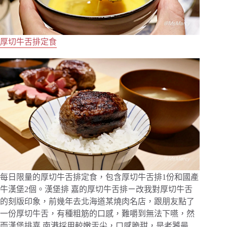
厚切牛舌排定食
每日限量的厚切牛舌排定食，包含厚切牛舌排1份和國產
牛漢堡2個。漢堡排 嘉的厚切牛舌排ㄧ改我對厚切牛舌
的刻版印象，前幾年去北海道某燒肉名店，跟朋友點了
一份厚切牛舌，有種粗筋的口感，難嚼到無法下嚥，然
而漢堡排嘉 南港採用較嫩舌尖，口感脆甜，是老饕最