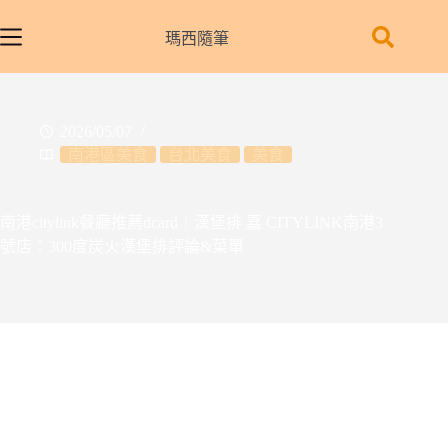
跳
至
瑪西隨筆
主
要
內
2026/05/07
容
南港區美食
台北美食
美食
南港citylink餐廳推薦dcard｜漢堡排 嘉 CITYLINK南港3
號店：300度炭火漢堡排評論&菜單