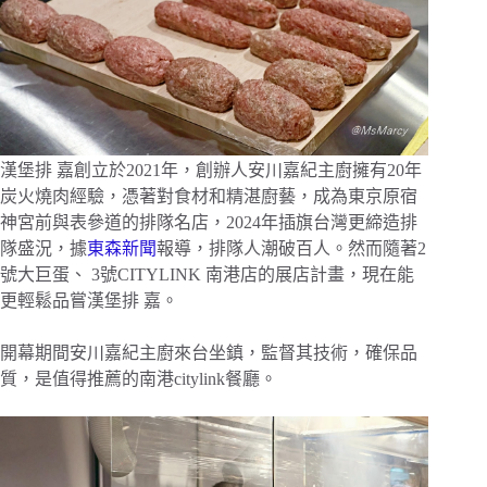
漢堡排 嘉創立於2021年，創辦人安川嘉紀主廚擁有20年
炭火燒肉經驗，憑著對食材和精湛廚藝，成為東京原宿
神宮前與表參道的排隊名店，2024年插旗台灣更締造排
隊盛況，據
東森新聞
報導，排隊人潮破百人。然而隨著2
號大巨蛋、 3號CITYLINK 南港店的展店計畫，現在能
更輕鬆品嘗漢堡排 嘉。
開幕期間安川嘉紀主廚來台坐鎮，監督其技術，確保品
質，是值得推薦的南港citylink餐廳。