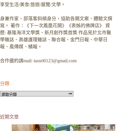
享受生活/美食/旅遊/展覽/文學。
身兼作家、部落客斜槓身分，協助各類文案、體驗文撰
寫。 著作：《下一次鳳凰花開》《表姊的佛牌店》 資
歷: 基隆海洋文學獎、新月創作獎首獎 作品見於北市醫
學雜誌、高雄護理雜誌、聯合報、金門日報、中華日
報、風傳媒、橘報。
合作邀約請mail:
tassel0123@gmail.com
分類
分
類
近期文章