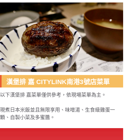
漢堡排 嘉 CITYLINK南港3號店菜單
以下漢堡排 嘉菜單僅供參考，依現場菜單為主。
現煮日本米飯並且無限享用、味噌湯、生食級雞蛋一
顆、自製小菜及多蜜醬。