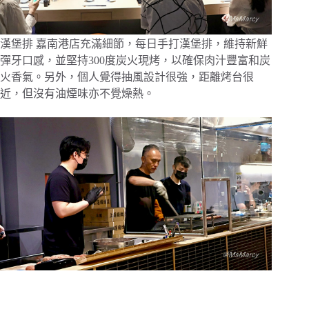
漢堡排 嘉南港店充滿細節，每日手打漢堡排，維持新鮮
彈牙口感，並堅持300度炭火現烤，以確保肉汁豐富和炭
火香氣。另外，個人覺得抽風設計很強，距離烤台很
近，但沒有油煙味亦不覺燥熱。