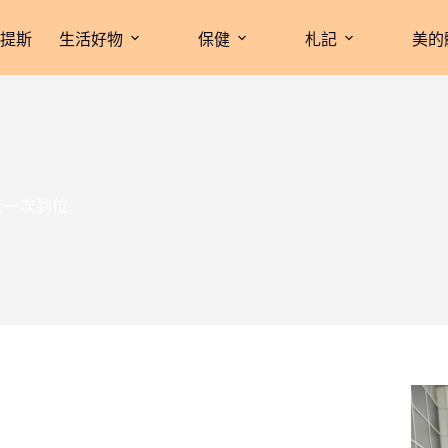
拉提斯
生活好物
保健
札記
美的
士一次到位