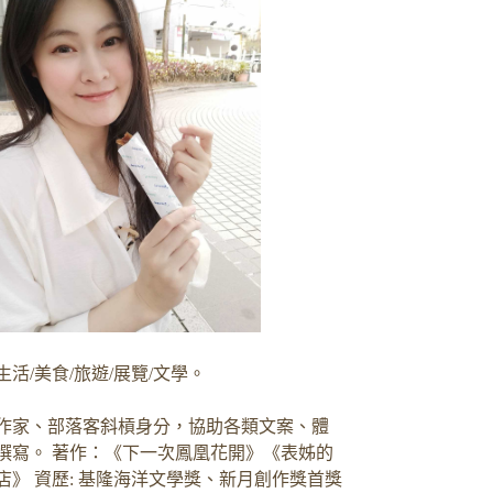
生活/美食/旅遊/展覽/文學。
作家、部落客斜槓身分，協助各類文案、體
撰寫。 著作：《下一次鳳凰花開》《表姊的
店》 資歷: 基隆海洋文學獎、新月創作獎首獎