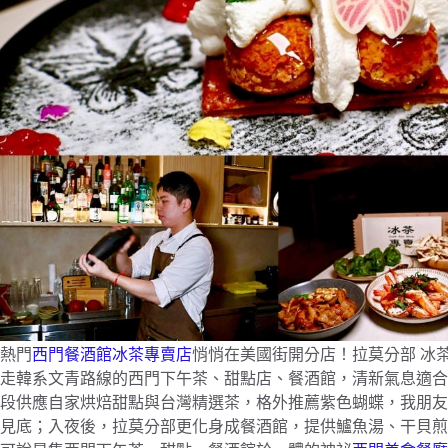
熱門
西門餐酒館冰茶專賣店
悄悄在美國街開分店！拉莫分部 冰茶專賣店
走韓系文青路線的西門下午茶、甜點店、餐酒館，清新氣息適合
段供應自家烘焙甜點與台灣精選茶，格外推薦紫色蝴蝶，我朋友
見底；入夜後，拉莫分部更化身成餐酒館，提供鱸魚湯、干貝煎