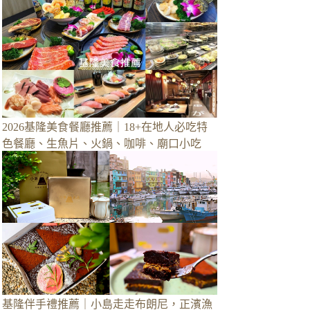
2026基隆美食餐廳推薦｜18+在地人必吃特
色餐廳、生魚片、火鍋、咖啡、廟口小吃
基隆伴手禮推薦｜小島走走布朗尼，正濱漁