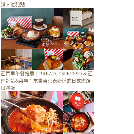
港人氣甜點
西門早午餐推薦｜BREAD, ESPRESSO & 西
門評論&菜單：來自東京表參道的日式烘焙
咖啡廳