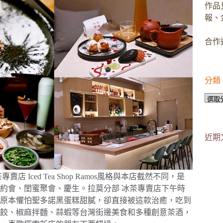
作品
報、
合作邀
分類
分
類
近期
 Iced Tea Shop Ramos風格與本店截然不同，是
約會、閨蜜聚會、慶生。拉莫分部 冰茶專賣店下午時
原本懼怕聖多諾黑蛋糕甜膩，卻直接被這款治癒，吃到
餃、椒麻拌麵、蒜蝦等台灣街邊美食和多種創意茶酒，