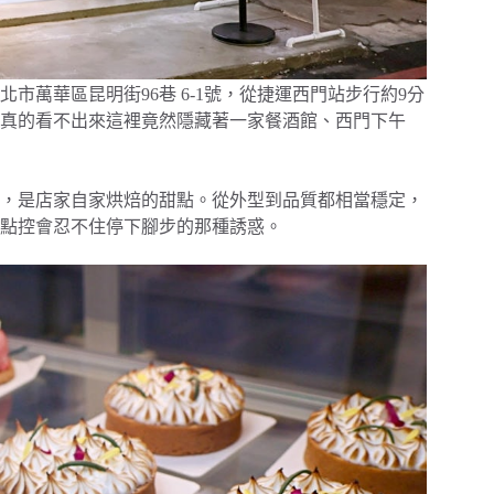
萬華區昆明街96巷 6-1號，從捷運西門站步行約9分
真的看不出來這裡竟然隱藏著一家餐酒館、西門下午
，是店家自家烘焙的甜點。從外型到品質都相當穩定，
點控會忍不住停下腳步的那種誘惑。