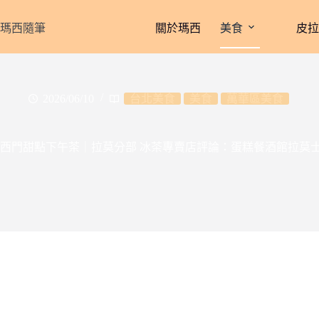
跳
至
瑪西隨筆
關於瑪西
美食
皮
主
要
內
容
2026/06/10
台北美食
美食
萬華區美食
西門甜點下午茶｜拉莫分部 冰茶專賣店評論：蛋糕餐酒館拉莫