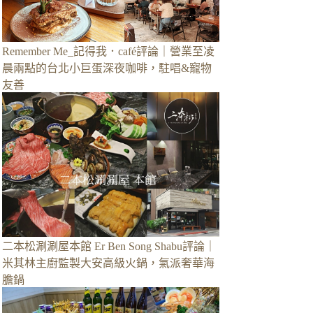
Remember Me_記得我．café評論｜營業至凌
晨兩點的台北小巨蛋深夜咖啡，駐唱&寵物
友善
二本松涮涮屋本館 Er Ben Song Shabu評論｜
米其林主廚監製大安高級火鍋，氣派奢華海
膽鍋