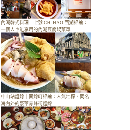
內湖韓式料理｜七號 CHi HAO 西湖評論：
一個人也能享用的內湖豆腐鍋菜單
中山站麵線｜面線町評論：人氣地標，聞名
海內外的豪華赤峰街麵線