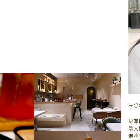
享受
身兼
驗文
佛牌