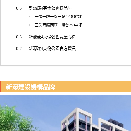
新濠漾4英倫公園樣品屋
一房一廳一廁一陽台18.07坪
三房兩廳兩廁一陽台25.64坪
新濠漾4英倫公園賞屋心得
新濠漾4英倫公園官方資訊
新濠建設機構品牌