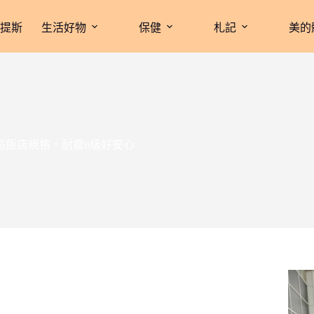
拉提斯
生活好物
保健
札記
美的
品飯店規格，耐震6級好安心