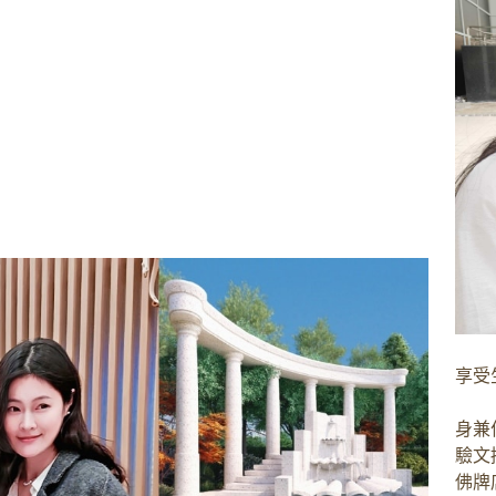
享受
身兼
驗文
佛牌