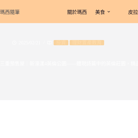
跳
至
瑪西隨筆
關於瑪西
美食
皮
主
要
內
容
2025/02/21
投資
理財置產教育
三重預售屋｜新濠漾4英倫公園——體現詩篇中的英倫莊園，精