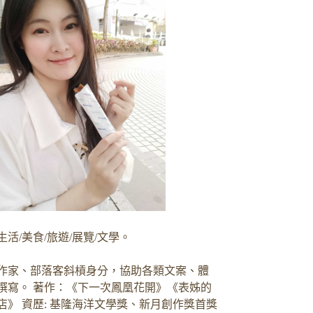
生活/美食/旅遊/展覽/文學。
作家、部落客斜槓身分，協助各類文案、體
撰寫。 著作：《下一次鳳凰花開》《表姊的
店》 資歷: 基隆海洋文學獎、新月創作獎首獎