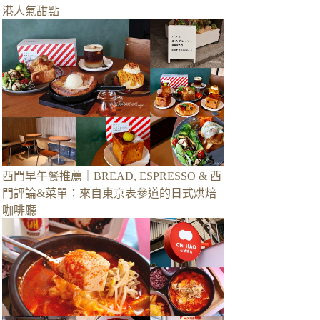
港人氣甜點
西門早午餐推薦｜BREAD, ESPRESSO & 西
門評論&菜單：來自東京表參道的日式烘焙
咖啡廳