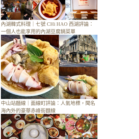
內湖韓式料理｜七號 CHi HAO 西湖評論：
一個人也能享用的內湖豆腐鍋菜單
中山站麵線｜面線町評論：人氣地標，聞名
海內外的豪華赤峰街麵線