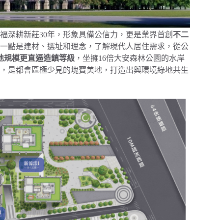
福深耕新莊30年，形象具備公信力，更是業界首創
不二
一點是建材、選址和理念，了解現代人居住需求，從公
基地規模更直逼造鎮等級
，坐擁16倍大安森林公園的水岸
，是都會區極少見的塊寶美地，打造出與環境綠地共生