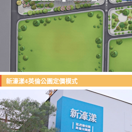
新濠漾4英倫公園定價模式