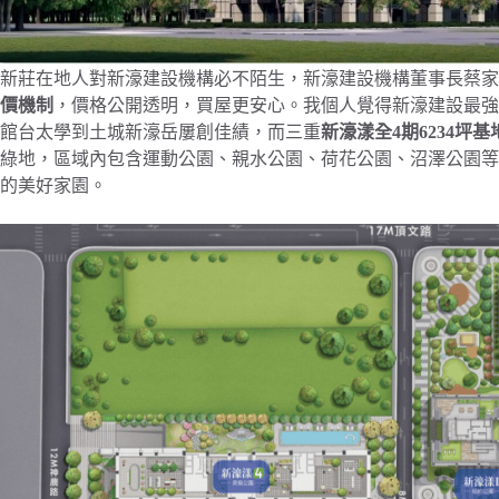
新莊在地人對新濠建設機構必不陌生，新濠建設機構董事長蔡家
價機制
，價格公開透明，買屋更安心。我個人覺得新濠建設最強
館台太學到土城新濠岳屢創佳績，而三重
新濠漾全4期6234坪
綠地，區域內包含運動公園、親水公園、荷花公園、沼澤公園等
的美好家園。