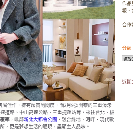
作品
報、
合作邀
分類
分
類
近期
皆屬佳作，擁有超高詢問度，而2月9號開案的三重濠漾
快速道路、中山高速公路、三重捷運站等，來往台北、板
綠覆率
，毗鄰
新北大都會公園
，融合綠地、河畔、現代歐
所，更是夢想生活的體現，盡顯主人品味。