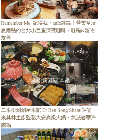
Remember Me_記得我．café評論｜營業至凌
晨兩點的台北小巨蛋深夜咖啡，駐唱&寵物
友善
二本松涮涮屋本館 Er Ben Song Shabu評論｜
米其林主廚監製大安高級火鍋，氣派奢華海
膽鍋