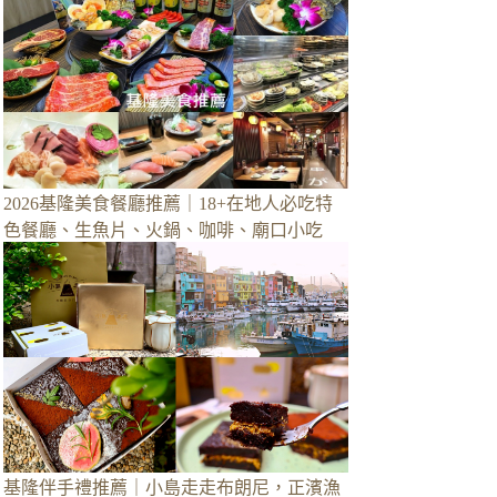
2026基隆美食餐廳推薦｜18+在地人必吃特
色餐廳、生魚片、火鍋、咖啡、廟口小吃
基隆伴手禮推薦｜小島走走布朗尼，正濱漁