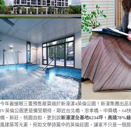
今年最搶眼三重預售屋莫過於新濠漾4英倫公園！新濠集團出品
IV英倫公園更是備受期待，鄰近台北橋、忠孝橋、中興橋、64
橋、新莊、桃園自如，更別說
新濠漾全基地6234坪，高達78%
風建築等元素，宛如文學詩篇中的英倫莊園，讓家不只是一個居