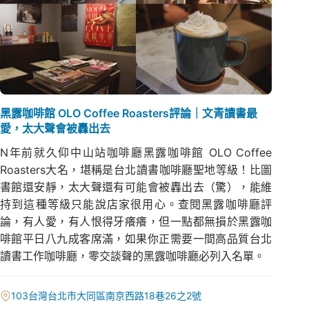
黑露咖啡館 OLO Coffee Roasters評論｜文青讀書最
愛，太大聲會被轟出去
N年前就久仰中山站咖啡廳黑露咖啡館 OLO Coffee
Roasters大名，堪稱是台北讀書咖啡廳聖地等級！比圖
書館還安靜，太大聲還有可能會被轟出去（驚），能維
持到這種等級只能說店家很用心。查閱黑露咖啡廳評
論，有人愛，有人恨得牙癢癢，但一點都無損於黑露咖
啡館平日八九成客席滿，如果你正需要一間高品質台北
讀書工作咖啡廳，零交談聲的黑露咖啡廳必列入名單。
103台灣台北市大同區南京西路18巷26之2號