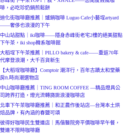
赤峰街下午茶TOP1｜敘‧XHALE——悠閒度假風咖
啡，必吃珍奶鍋煎鬆餅
迪化街咖啡廳推薦｜爐鍋咖啡 Luguo Cafe小藝埕artyard
——奢侈也浪漫的下午
中山站甜點｜iki咖啡——隱身赤峰街老宅2樓的絕美甜點
下午茶，iki shop韓系咖啡館
大稻埕下午茶推薦｜PILLO bakery & cafe——重返70年
代摩登浪潮，大千百貨新生
【大稻埕咖啡廳】Comptoir 潮洋行，百年古蹟太和堂藥
房ft.時尚潮選物店
中山咖啡廳推薦｜TING ROOM COFFEE —精品燈具公
司跨界打造，燈光流轉旖旎浪漫咖啡店
北車下午茶咖啡廳推薦｜和正農作後站店—台灣本土烘
焙品牌，有內涵的春鹽可頌
彼得好咖啡民生雙連店｜馬偕醫院旁平價咖啡早午餐，
雙連不限時咖啡廳