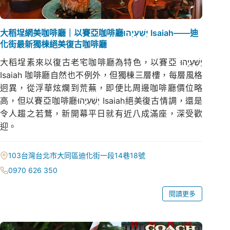
大稻埕網美咖啡廳｜以賽亞咖啡廳יְשַׁעְיָהוּ Isaiah——迪
化街最新獨棟絕美復古咖啡廳
大稻埕素來以復古老宅咖啡廳為特色，以賽亞 יְשַׁעְיָהוּ
Isaiah 咖啡廳自然也不例外，但獨棟三層樓，每層風格
迥異，從浮華炫爛到荒蕪，即便比周邊咖啡廳價位略
高，但以賽亞咖啡廳יְשַׁעְיָהוּ Isaiah絕美復古情調，還是
令人趨之若鶩，新開幕平日就有近八成滿座，深受歡
迎。
103台灣台北市大同區迪化街一段14巷18號
0970 626 350
閱讀更多