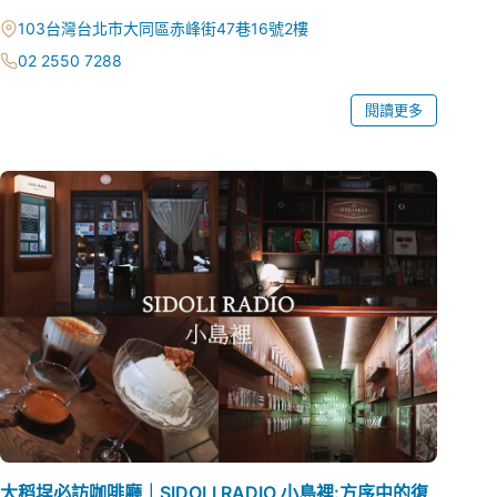
103台灣台北市大同區赤峰街47巷16號2樓
02 2550 7288
閱讀更多
大稻埕必訪咖啡廳｜SIDOLI RADIO 小島裡:方序中的復