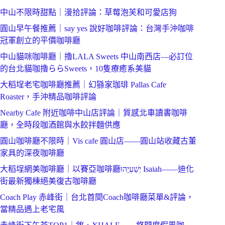
中山不限時甜點｜漫拾評論：草莓泡芙和可愛店狗
圓山早午餐推薦｜say yes 說好咖啡評論：台灣手沖咖啡
冠軍創立的平價咖啡廳
中山貓咪咖啡廳｜擼LALA Sweets 中山南西店—必訂位
的台北貓咖擼ららSweets，10隻療癒系美貓
大稻埕老宅咖啡廳推薦｜幻猻家珈琲 Pallas Cafe
Roaster，手沖精品咖啡評論
Nearby Cafe 附近咖啡中山店評論｜質感北車讀書咖啡
廳，全時段咖酒館與水餃拌麵供應
圓山咖啡廳不限時｜Vis cafe 圓山店——圓山站收藏古董
家具的深夜咖啡廳
大稻埕網美咖啡廳｜以賽亞咖啡廳יְשַׁעְיָהוּ Isaiah——迪化
街最新獨棟絕美復古咖啡廳
Coach Play 赤峰街｜台北首間Coach咖啡廳菜單&評論，
當精品遇上老宅風