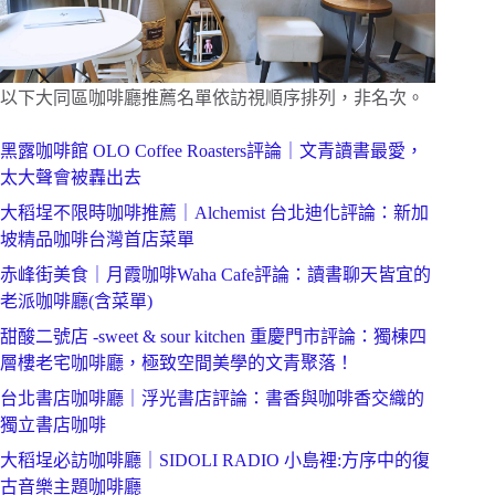
以下大同區咖啡廳推薦名單依訪視順序排列，非名次。
黑露咖啡館 OLO Coffee Roasters評論｜文青讀書最愛，
太大聲會被轟出去
大稻埕不限時咖啡推薦｜Alchemist 台北迪化評論：新加
坡精品咖啡台灣首店菜單
赤峰街美食｜月霞咖啡Waha Cafe評論：讀書聊天皆宜的
老派咖啡廳(含菜單)
甜酸二號店 -sweet & sour kitchen 重慶門市評論：獨棟四
層樓老宅咖啡廳，極致空間美學的文青聚落！
台北書店咖啡廳｜浮光書店評論：書香與咖啡香交織的
獨立書店咖啡
大稻埕必訪咖啡廳｜SIDOLI RADIO 小島裡:方序中的復
古音樂主題咖啡廳