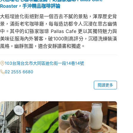
Roaster，手沖精品咖啡評論
大稻埕迪化街絕對是一個百去不膩的景點，渾厚歷史背
景，滿街老宅咖啡廳，每每造訪都令人沉浸在思古幽情
中。其中的幻猻家珈琲 Pallas Cafe 更以其獨特魅力與
美味征服海內外饕客，破1000則高評分，沉穩洗練裝潢
風格，幽靜氛圍，適合安靜讀書和獨處。
103台灣台北市大同區迪化街一段14巷14號
02 2555 6680
閱讀更多