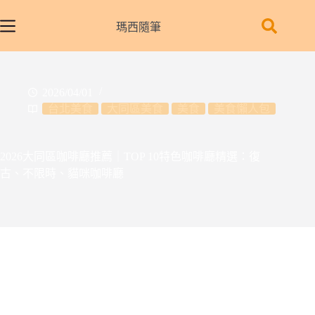
跳
至
瑪西隨筆
主
要
內
2026/04/01
容
台北美食
大同區美食
美食
美食懶人包
2026大同區咖啡廳推薦｜TOP 10特色咖啡廳精選：復
古、不限時、貓咪咖啡廳