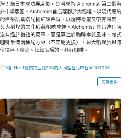
灣！繼日本成功展店後，台灣成為 Alchemist 第二個海
外市場版圖。Alchemist首店落腳於大稻埕，以現代簡約
的建築語彙搭配橘紅暖色調，展現時尚感又帶有溫度，
與大稻埕的文化底蘊相映成趣。Alchemist 台北迪化店
沒有過於複雜的菜單，而是專注於咖啡本質風味。義式
咖啡常備兩種配方豆（不定期更換），是大稻埕旅遊時
值得停下腳步、細細品嚐的一杯好咖啡。
1樓, No. 1號南京西路233巷大同區台北市台灣 103005
閱讀更多