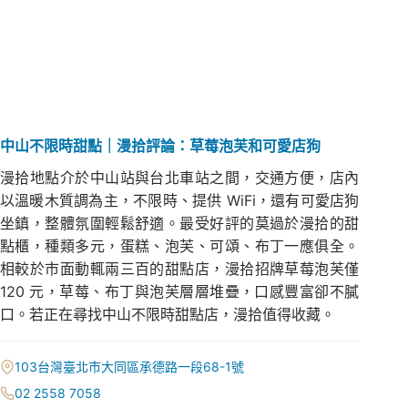
中山不限時甜點｜漫拾評論：草莓泡芙和可愛店狗
漫拾地點介於中山站與台北車站之間，交通方便，店內
以溫暖木質調為主，不限時、提供 WiFi，還有可愛店狗
坐鎮，整體氛圍輕鬆舒適。最受好評的莫過於漫拾的甜
點櫃，種類多元，蛋糕、泡芙、可頌、布丁一應俱全。
相較於市面動輒兩三百的甜點店，漫拾招牌草莓泡芙僅
120 元，草莓、布丁與泡芙層層堆疊，口感豐富卻不膩
口。若正在尋找中山不限時甜點店，漫拾值得收藏。
103台灣臺北市大同區承德路一段68-1號
02 2558 7058