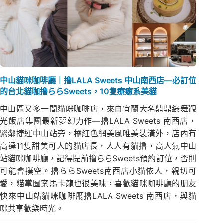
中山貓咪咖啡廳｜擼LALA Sweets 中山南西店—必訂位
的台北貓咖擼ららSweets，10隻療癒系美貓
中山區又多一間貓咪咖啡店，來自宜蘭大名鼎鼎綠舞觀
光飯店集團最新夢幻力作—擼LALA Sweets 南西店，
緊鄰捷運中山站旁，橘紅色網美風唯美裝潢外，店內有
高達11隻甜美可人的貓店長，人人有貓撸，高人氣中山
站貓咪咖啡廳，記得提前擼ららSweets預約訂位，否則
可能會撲空。擼ららSweets南西店小貓依人，親切可
愛，貓掌圖案馬卡龍也很美味，喜歡貓咪咖啡廳的朋友
快來中山站貓咪咖啡廳擼LALA Sweets 南西店，與貓
咪共享歡樂時光。