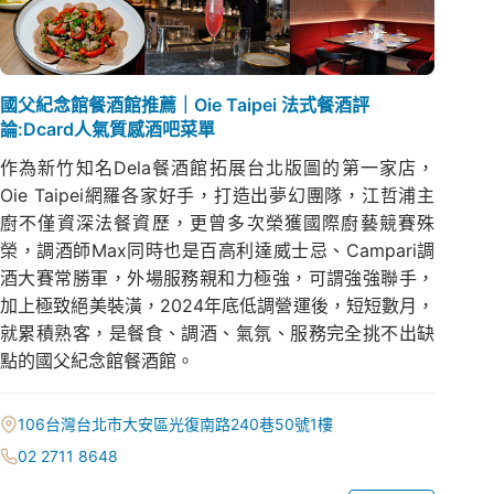
國父紀念館餐酒館推薦｜Oie Taipei 法式餐酒評
論:Dcard人氣質感酒吧菜單
作為新竹知名Dela餐酒館拓展台北版圖的第一家店，
Oie Taipei網羅各家好手，打造出夢幻團隊，江哲浦主
廚不僅資深法餐資歷，更曾多次榮獲國際廚藝競賽殊
榮，調酒師Max同時也是百高利達威士忌、Campari調
酒大賽常勝軍，外場服務親和力極強，可謂強強聯手，
加上極致絕美裝潢，2024年底低調營運後，短短數月，
就累積熟客，是餐食、調酒、氣氛、服務完全挑不出缺
點的國父紀念館餐酒館。
106台灣台北市大安區光復南路240巷50號1樓
02 2711 8648