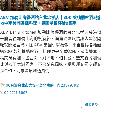
ABV 加勒比海餐酒館台北忠孝店｜300 款精釀啤酒&道
地中南美洲香辣料理，異國聚餐評論&菜單
ABV Bar & Kitchen 加勒比海餐酒館台北忠孝店裝潢似
一艘開往加勒比海的餐酒船，濃濃異國風情讓人還沒開
吃就開始冒險。除 ABV 集團引以為傲、來自世界各地超
過300 款的精釀啤酒，料理更是辛香濃郁，層次豐富，
橫跨牙買加、墨西哥，到海地、伯利茲、聖文森等加勒
比與拉丁美洲國家，不只講究風味，還與邦交國廚師交
流合作，力求還原地道風情。
106台灣台北市大安區敦化南路一段233巷61號
02 2721 6997
閱讀更多