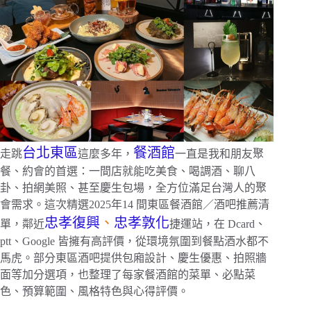
台北東區
餐酒館
走跳
這麼多年，
一直是我和朋友聚
餐、約會的首選：一間店就能吃美食、喝調酒、聊八
卦、拍網美照、甚至慶生包場，全方位滿足台灣人的聚
會需求。這次精選2025年14 間東區餐酒館／酒吧推薦清
忠孝復興
、
忠孝敦化
單，鄰近
捷運站，在 Dcard、
ptt、Google 皆擁有高評價，從環境氛圍到餐點酒水都不
馬虎。部分東區酒吧提供包廂設計、慶生優惠、拍照牆
面等加分選項，也整理了每家餐酒館的菜單、必點菜
色、預算範圍、風格特色與心得評價。