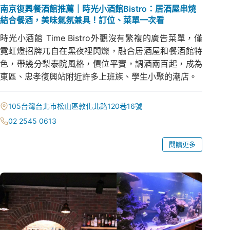
南京復興餐酒館推薦｜時光小酒館Bistro：居酒屋串燒
結合餐酒，美味氣氛兼具！訂位、菜單一次看
時光小酒館 Time Bistro外觀沒有繁複的廣告菜單，僅
霓虹燈招牌兀自在黑夜裡閃爍，融合居酒屋和餐酒館特
色，帶幾分梨泰院風格，價位平實，調酒兩百起，成為
東區、忠孝復興站附近許多上班族、學生小聚的潮店。
105台灣台北市松山區敦化北路120巷16號
02 2545 0613
閱讀更多