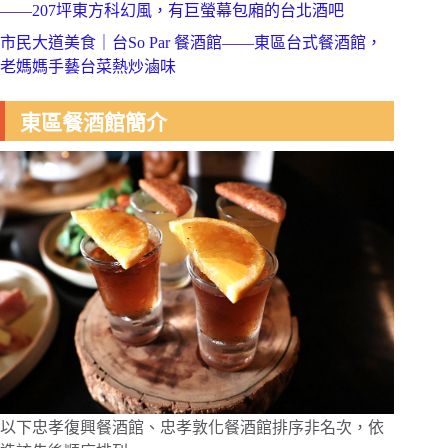
——207坪東方科幻風，有巨螢幕包廂的台北酒吧
市民大道美食｜台So Par 餐酒館——東區台式餐酒館，
老媽媽手藝台菜熱炒滷味
東區餐酒館簡介
以下忠孝復興餐酒館、忠孝敦化餐酒館排序非名次，依