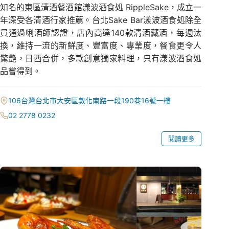
知名的東區清酒餐酒館漾波酒食処 RippleSake，成立一
年深受各清酒行家推薦。台北Sake Bar漾波酒食処除全
員通過唎酒師認證，店內高達140款清酒藏酒，每週汰
換，維持一流的新鮮度、豐富度、專業度，餐食更令人
驚艷，日西合併，多款創意獨家料理，只有漾波酒食処
品嘗得到。
106台灣台北市大安區敦化南路一段190巷16號一樓
02 2778 0232
閱讀更多