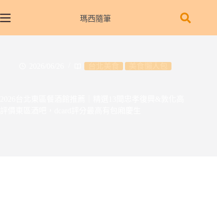
跳
至
瑪西隨筆
主
要
內
容
2026/06/26
台北美食
美食懶人包
2026台北東區餐酒館推薦｜精選13間忠孝復興&敦化高
評價東區酒吧，dcard評分最高有包廂慶生