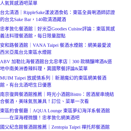
人氣質感酒吧菜單
台北清酒｜RippleSake漾波酒食処：東區全員唎酒師認證
的台北Sake Bar，140款清酒藏酒
忠孝敦化餐酒館｜好米亞Goodies Cuisine評論：東區質感
義法料理餐酒館，每日限量甜點
安和路餐酒館｜VANA Taipei 餐酒水煙館：網美最愛波
西米亞風台北東區水煙館
ABV 加勒比海餐酒館台北忠孝店｜300 款精釀啤酒&道
地中南美洲香辣料理，異國聚餐評論&菜單
MUIM Taipei 放感情系列｜新潮魔幻的東區網美餐酒
館，有台北酒吧生日優惠
南京復興餐酒館推薦｜時光小酒館Bistro：居酒屋串燒結
合餐酒，美味氣氛兼具！訂位、菜單一次看
東區約會餐廳｜AQUA Lounge 東區夢幻海洋系餐酒館
——在深海裡微醺！忠孝敦化網美酒吧
國父紀念館餐酒館推薦｜Zentopia Taipei 禪托邦餐酒館