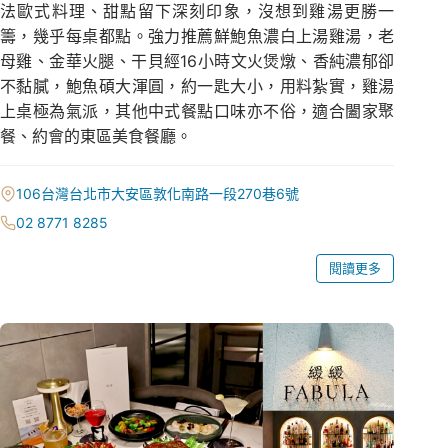
法歐式料理、甜點留下深刻印象，沒想到雞湯更勝一
籌，幾乎每桌都點。強力推薦鮮鮑魚濃白上湯雞湯，老
母雞、金華火腿、干貝經16小時文火煲燉、香純濃郁卻
不黏膩，鮑魚碩大渾圓，約一匙大小，用料紮實，雞湯
上桌極為氣派，其他中式餐點口味亦不俗，適合闔家聚
餐、約會的東區美食餐廳。
106台灣台北市大安區敦化南路一段270巷6號
02 8771 8285
閱讀更多