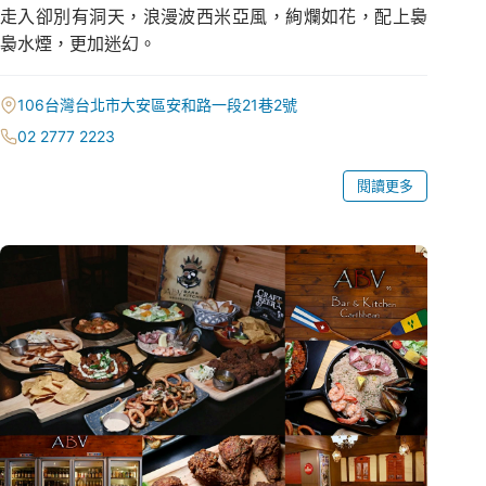
走入卻別有洞天，浪漫波西米亞風，絢爛如花，配上裊
裊水煙，更加迷幻。
106台灣台北市大安區安和路一段21巷2號
02 2777 2223
閱讀更多