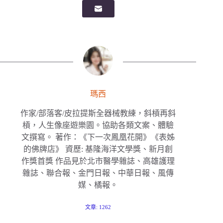
瑪西
作家/部落客/皮拉提斯全器械教練，斜槓再斜
槓，人生像座遊樂園。協助各類文案、體驗
文撰寫。 著作：《下一次鳳凰花開》《表姊
的佛牌店》 資歷: 基隆海洋文學獎、新月創
作獎首獎 作品見於北市醫學雜誌、高雄護理
雜誌、聯合報、金門日報、中華日報、風傳
媒、橘報。
文章: 1262