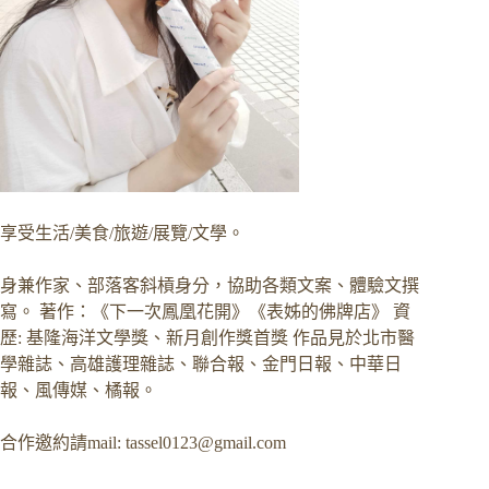
享受生活/美食/旅遊/展覽/文學。
身兼作家、部落客斜槓身分，協助各類文案、體驗文撰
寫。 著作：《下一次鳳凰花開》《表姊的佛牌店》 資
歷: 基隆海洋文學獎、新月創作獎首獎 作品見於北市醫
學雜誌、高雄護理雜誌、聯合報、金門日報、中華日
報、風傳媒、橘報。
合作邀約請mail:
tassel0123@gmail.com