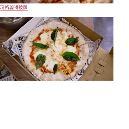
瑪格麗特披薩