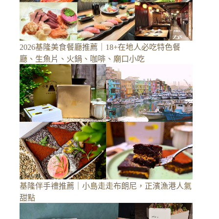
2026基隆美食餐廳推薦｜18+在地人必吃特色餐
廳、生魚片、火鍋、咖啡、廟口小吃
基隆伴手禮推薦｜小島走走布朗尼，正濱漁港人氣
甜點