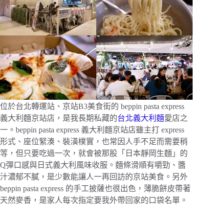
位於台北轉運站、京站B3美食街的 beppin pasta express
義大利麵京站店，是我長期私藏的
台北義大利麵
愛店之
一。beppin pasta express 義大利麵京站店雖主打 express
形式、座位緊湊、裝潢樸實，也常因人手不足而需要稍
等，但只要吃過一次，就會被那股「日本靜岡生麵」的
Q彈口感與日式義大利風味收服。麵條滑順有嚼勁、醬
汁濃郁不膩，是少數能讓人一再回訪的京站美食。另外
beppin pasta express 的手工披薩也很出色，薄脆餅皮帶著
天然麥香，是家人每次指定要我外帶回家的口袋名單。