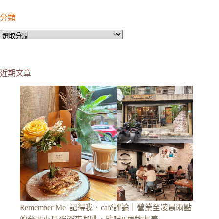
分類
分
類
近期文章
Remember Me_記得我．café評論｜營業至凌晨兩點