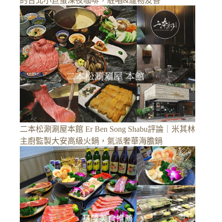
的台北小巨蛋深夜咖啡，駐唱&寵物友善
二本松涮涮屋本館 Er Ben Song Shabu評論｜米其林
主廚監製大安高級火鍋，氣派奢華海膽鍋