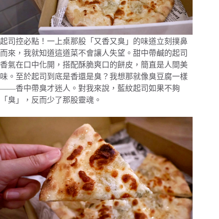
起司控必點！一上桌那股「又香又臭」的味道立刻撲鼻
而來，我就知道這道菜不會讓人失望。甜中帶鹹的起司
香氣在口中化開，搭配酥脆爽口的餅皮，簡直是人間美
味。至於起司到底是香還是臭？我想那就像臭豆腐一樣
——香中帶臭才迷人。對我來說，藍紋起司如果不夠
「臭」，反而少了那股靈魂。