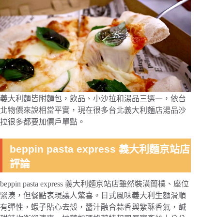
義大利麵皆附麵包，飲品、小沙拉和湯品三選一，依台
北物價來說相當平實，現在很多台北義大利麵店湯品沙
拉很多都要加價戶單點。
beppin pasta express 義大利麵京站店
評論
beppin pasta express 義大利麵京站店雖然裝潢簡樸、座位
緊湊，但餐點表現讓人驚喜。日式風味義大利生麵滑順
有彈性，蝦子貼心去殼，醬汁融合蒜香與紫酥香氣，鹹