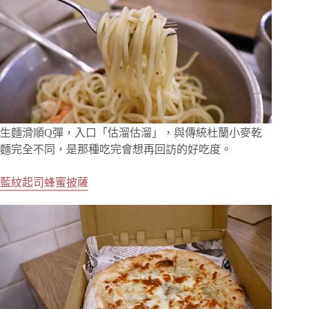
生麵滑順Q彈，入口「估溜估溜」，與傳統杜蘭小麥乾
麵完全不同，是那種吃完會想再回訪的好吃度。
藍紋起司蜂蜜披薩