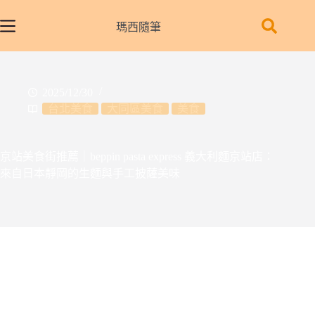
跳
至
瑪西隨筆
主
要
內
2025/12/30
容
台北美食
大同區美食
美食
京站美食街推薦｜beppin pasta express 義大利麵京站店：
來自日本靜岡的生麵與手工披薩美味