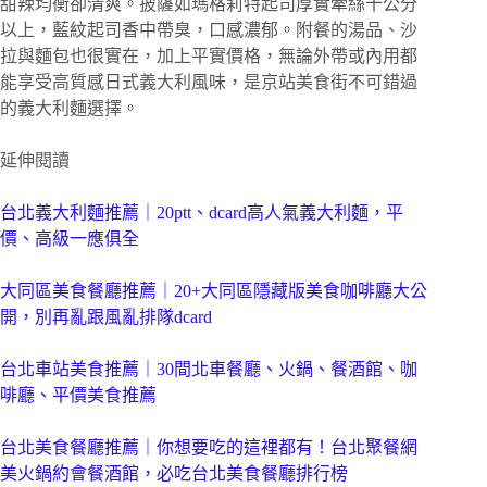
甜辣均衡卻清爽。披薩如瑪格莉特起司厚實牽絲十公分
以上，藍紋起司香中帶臭，口感濃郁。附餐的湯品、沙
拉與麵包也很實在，加上平實價格，無論外帶或內用都
能享受高質感日式義大利風味，是京站美食街不可錯過
的義大利麵選擇。
延伸閱讀
台北義大利麵推薦｜20ptt、dcard高人氣義大利麵，平
價、高級一應俱全
大同區美食餐廳推薦｜20+大同區隱藏版美食咖啡廳大公
開，別再亂跟風亂排隊dcard
台北車站美食推薦｜30間北車餐廳、火鍋、餐酒館、咖
啡廳、平價美食推薦
台北美食餐廳推薦｜你想要吃的這裡都有！台北聚餐網
美火鍋約會餐酒館，必吃台北美食餐廳排行榜