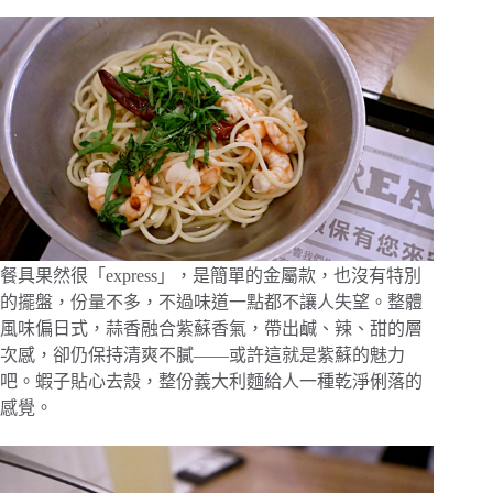
餐具果然很「express」，是簡單的金屬款，也沒有特別
的擺盤，份量不多，不過味道一點都不讓人失望。整體
風味偏日式，蒜香融合紫蘇香氣，帶出鹹、辣、甜的層
次感，卻仍保持清爽不膩——或許這就是紫蘇的魅力
吧。蝦子貼心去殼，整份義大利麵給人一種乾淨俐落的
感覺。