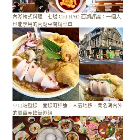
內湖韓式料理｜七號 CHi HAO 西湖評論：一個人
也能享用的內湖豆腐鍋菜單
中山站麵線｜面線町評論：人氣地標，聞名海內外
的豪華赤峰街麵線