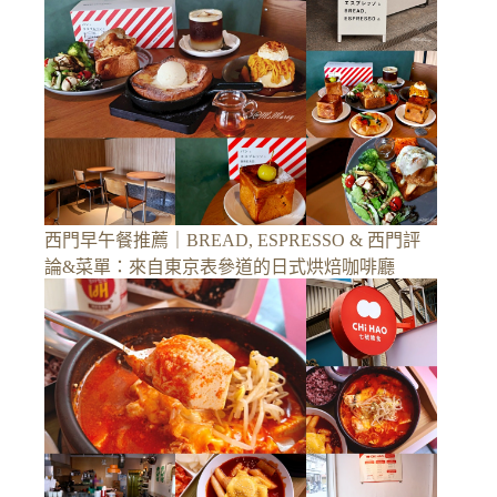
西門早午餐推薦｜BREAD, ESPRESSO & 西門評
論&菜單：來自東京表參道的日式烘焙咖啡廳