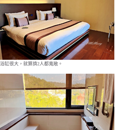
浴缸很大，就算擠2人都寬敞。