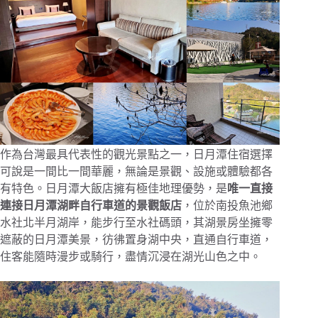
作為台灣最具代表性的觀光景點之一，日月潭住宿選擇
可說是一間比一間華麗，無論是景觀、設施或體驗都各
有特色。日月潭大飯店擁有極佳地理優勢，是
唯一直接
連接日月潭湖畔自行車道的景觀飯店
，位於南投魚池鄉
水社北半月湖岸，能步行至水社碼頭，其湖景房坐擁零
遮蔽的日月潭美景，彷彿置身湖中央，直通自行車道，
住客能隨時漫步或騎行，盡情沉浸在湖光山色之中。