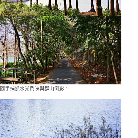
隨手捕抓水光倒映與群山倒影。