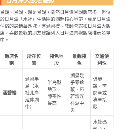
日月潭大飯店優勢
景觀、景觀、還是景觀，雖然日月潭景觀飯店多，但位
於日月潭「水社」生活圈的湖畔核心地帶，算是日月潭
住宿的最精華區域，有涵碧樓、教師會館和日月潭大飯
店，喜歡景觀的朋友建議列入日月潭景觀飯店推薦名單
中。
飯店名
所在位
特色地
景觀特
交通便
稱
置
段
色
利性
湖景幾
涵碧半
偏靜
半島型
乎零遮
島（水
謐，需
地形，
蔽，宛
涵碧樓
社北岸
開車或
隱密性
若漂浮
延伸湖
專車接
最高
在湖中
中）
駁
央
水社碼
頭旁，