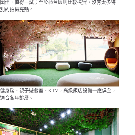
圍佳，值得一試；至於櫃台區則比較樸實，沒有太多特
別的拍攝亮點。
健身房、親子遊戲室、KTV，高級飯店設備一應俱全，
適合各年齡層。