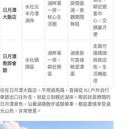
湖畔第
房間面
水社北
鄰近遊
日月潭
一排，
湖，景
半月潭
客中
大飯店
核心生
觀開闊
湖岸
心，交
活圈
無阻
通最方
便
走路可
湖畔第
湖景房
達碼頭
日月潭
水社碼
一排，
可直接
與商店
教師會
頭區
鄰近鬧
眺望潭
街，生
館
區
面
活機能
佳
住在日月潭大飯店，不用過馬路，直接從 B2 戶外自行
車道出口往外走，就能立刻親近湖岸。眼前就是遼闊的
日月潭景色，沿著湖邊散步或騎單車，都能盡情享受湖
光山色，非常愜意。