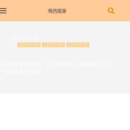
跳
至
瑪西隨筆
主
要
內
2025/11/26
容
南投住宿
國內旅宿
國內旅遊
日月潭景觀飯店推薦｜日月潭大飯店：零遮蔽湖景、唯
一直通環湖自行車道