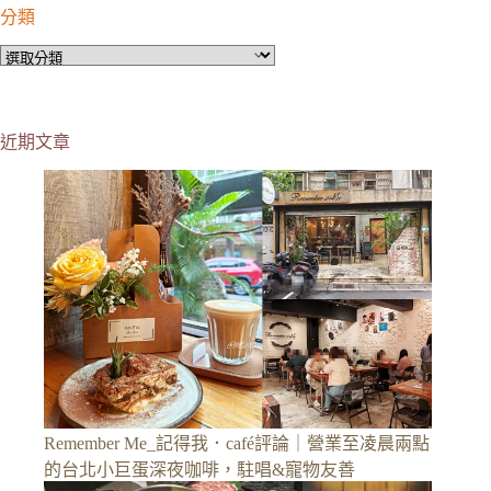
分類
分
類
近期文章
Remember Me_記得我．café評論｜營業至凌晨兩點
的台北小巨蛋深夜咖啡，駐唱&寵物友善