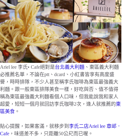
Ariel lee 李氏• Cafe絕對是
台北義大利麵
、東區義大利麵
必推薦名單，不論在ptt、dcard、小紅書皆享有高度盛
譽，時時排隊，不少人甚至稱李氏咖啡為東區最強義大
利麵。跟一般東區排隊美食一樣，好吃與否、值不值得
稱為東區最強義大利麵看個人口味，但我能說我和家人
超愛，短短一個月就回訪李氏咖啡2次，逢人就推薦的
東
區美食
。
貼心提醒，如果客滿，就移步到
李氏二店Ariel lee 章邖．
Cafe
，味道差不多，只距離50公尺而已喔。