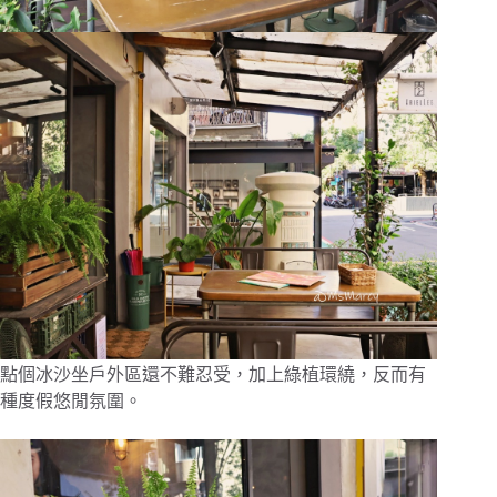
點個冰沙坐戶外區還不難忍受，加上綠植環繞，反而有
種度假悠閒氛圍。