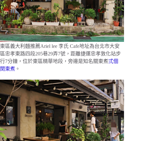
東區義大利麵推薦Ariel lee 李氏 Cafe地址為台北市大安
區忠孝東路四段205巷29弄7號，距離捷運忠孝敦化站步
行7分鐘，位於東區精華地段，旁邊是知名關東煮
弍佃
関東煮
。