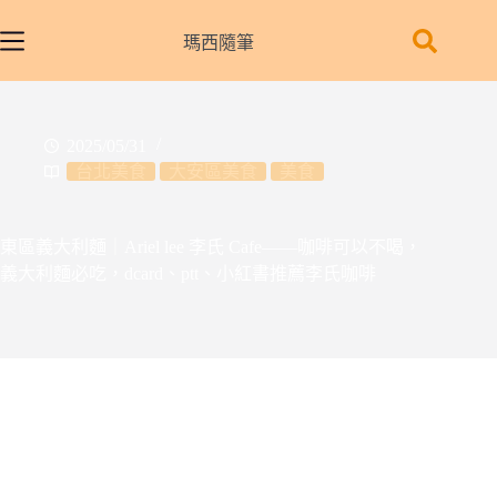
跳
至
瑪西隨筆
主
要
內
2025/05/31
容
台北美食
大安區美食
美食
東區義大利麵｜Ariel lee 李氏 Cafe——咖啡可以不喝，
義大利麵必吃，dcard、ptt、小紅書推薦李氏咖啡