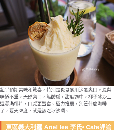
超乎預期美味和驚喜，特別是炎夏食用消暑爽口。鳳梨
味道不重，天然爽口，無酸感，甜度適中，椰子冰沙上
還灑滿椰片，口感更豐富。極力推薦，別管什麼咖啡
了，夏天38度，就是該吃冰沙啊。
東區義大利麵 Ariel lee 李氏• Cafe評論