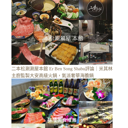
二本松涮涮屋本館 Er Ben Song Shabu評論｜米其林
主廚監製大安高級火鍋，氣派奢華海膽鍋