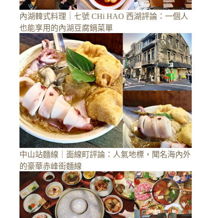
內湖韓式料理｜七號 CHi HAO 西湖評論：一個人
也能享用的內湖豆腐鍋菜單
中山站麵線｜面線町評論：人氣地標，聞名海內外
的豪華赤峰街麵線