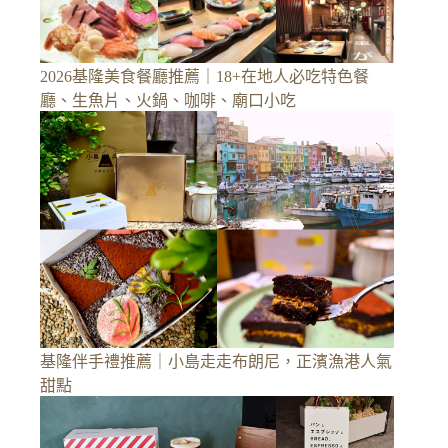
2026基隆美食餐廳推薦｜18+在地人必吃特色餐
廳、生魚片、火鍋、咖啡、廟口小吃
基隆伴手禮推薦｜小島走走布朗尼，正濱漁港人氣
甜點