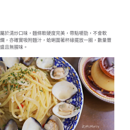
屬於清炒口味，麵條軟硬度完美，帶點嚼勁，不會軟
爛，亦確實吸附麵汁，蛤蜊圍著杯緣擺放一圈，數量豐
盛且無腥味。