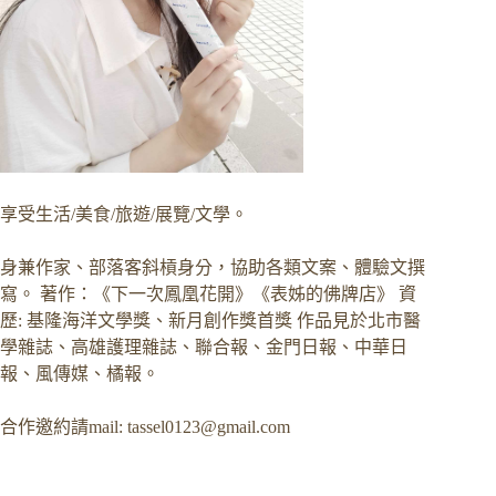
享受生活/美食/旅遊/展覽/文學。
身兼作家、部落客斜槓身分，協助各類文案、體驗文撰
寫。 著作：《下一次鳳凰花開》《表姊的佛牌店》 資
歷: 基隆海洋文學獎、新月創作獎首獎 作品見於北市醫
學雜誌、高雄護理雜誌、聯合報、金門日報、中華日
報、風傳媒、橘報。
合作邀約請mail:
tassel0123@gmail.com