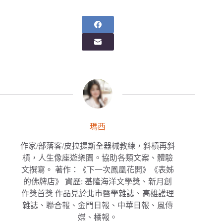
瑪西
作家/部落客/皮拉提斯全器械教練，斜槓再斜
槓，人生像座遊樂園。協助各類文案、體驗
文撰寫。 著作：《下一次鳳凰花開》《表姊
的佛牌店》 資歷: 基隆海洋文學獎、新月創
作獎首獎 作品見於北市醫學雜誌、高雄護理
雜誌、聯合報、金門日報、中華日報、風傳
媒、橘報。