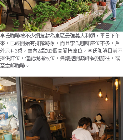
李氏咖啡被不少網友封為東區最強義大利麵，平日下午
來，已經開始有排隊跡象，而且李氏咖啡座位不多，戶
外只有3桌，室內2桌加2個高腳椅座位，李氏咖啡目前不
提供訂位，僅能現場候位，建議避開巔峰餐期前往，或
至章邖咖啡。