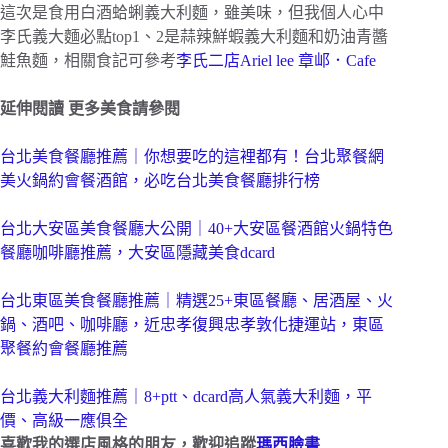
這次是食用白酒蛤蜊義大利麵，雖美味，但我個人心中
李氏義大麵必點top1、2是蒜辣鮮蝦義大利麵和奶油青醬
鮭魚麵，相關食記可參考
李氏二店Ariel lee 章邖．Cafe
延伸閱讀
更多美食請參閱
台北美食餐廳推薦｜你想要吃的這裡都有！台北聚餐網
美火鍋約會餐酒館，必吃台北美食餐廳排行榜
台北大安區美食餐廳大公開｜40+大安區餐酒館火鍋特色
餐廳咖啡廳推薦，大安區隱藏美食dcard
台北東區美食餐廳推薦｜精選25+東區餐廳、居酒屋、火
鍋、酒吧、咖啡廳，近忠孝復興忠孝敦化捷運站，東區
聚餐約會餐廳推薦
台北義大利麵推薦｜8+ptt、dcard高人氣義大利麵，平
價、高級一應俱全
喜歡我的選店風格的朋友，歡迎追蹤
瑪西臉書